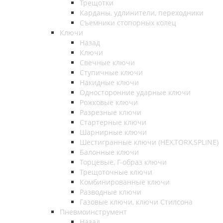
Трещотки
Карданы, удлинители, переходники
Съемники стопорных колец
Ключи
Назад
Ключи
Свечные ключи
Ступичные ключи
Накидные ключи
Односторонние ударные ключи
Рожковые ключи
Разрезные ключи
Стартерные ключи
Шарнирные ключи
Шестигранные ключи (HEX,TORX,SPLINE)
Балонные ключи
Торцевые, Г-образ ключи
Трещоточные ключи
Комбинированные ключи
Разводные ключи
Газовые ключи, ключи Стилсона
Пневмоинструмент
Назад