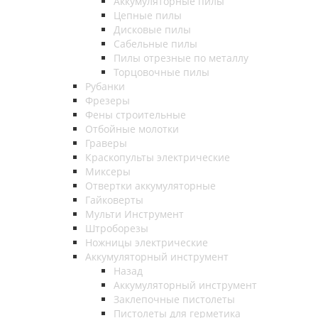
Аккумуляторные пилы
Цепные пилы
Дисковые пилы
Сабельные пилы
Пилы отрезные по металлу
Торцовочные пилы
Рубанки
Фрезеры
Фены строительные
Отбойные молотки
Граверы
Краскопульты электрические
Миксеры
Отвертки аккумуляторные
Гайковерты
Мульти Инструмент
Штроборезы
Ножницы электрические
Аккумуляторный инструмент
Назад
Аккумуляторный инструмент
Заклепочные пистолеты
Пистолеты для герметика