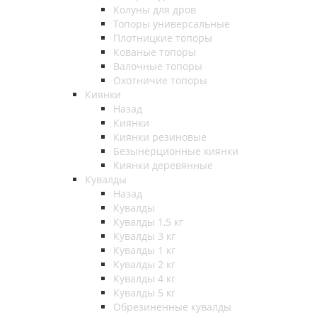
Колуны для дров
Топоры универсальные
Плотницкие топоры
Кованые топоры
Валочные топоры
Охотничие топоры
Киянки
Назад
Киянки
Киянки резиновые
Безынерционные киянки
Киянки деревянные
Кувалды
Назад
Кувалды
Кувалды 1,5 кг
Кувалды 3 кг
Кувалды 1 кг
Кувалды 2 кг
Кувалды 4 кг
Кувалды 5 кг
Обрезиненные кувалды