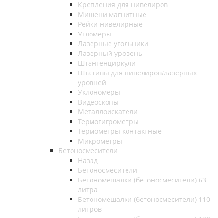
Крепления для нивелиров
Мишени магнитные
Рейки нивелирные
Угломеры
Лазерные угольники
Лазерный уровень
Штангенциркули
Штативы для нивелиров/лазерных
уровней
Уклономеры
Видеоскопы
Металлоискатели
Термогигрометры
Термометры контактные
Микрометры
Бетоносмесители
Назад
Бетоносмесители
Бетономешалки (бетоносмесители) 63
литра
Бетономешалки (бетоносмесители) 110
литров