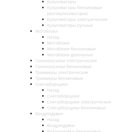
Культиваторы
Культиваторы бензиновые
(мотокультиваторы)
Культиваторы электрические
Культиваторы ручные
Мотоблоки
Назад
Мотоблоки
Мотоблоки бензиновые
Мотоблоки дизельные
Газонокосилки электрические
Газонокосилки бензиновые
Триммеры электрические
Триммеры бензиновые
Снегоуборщики
Назад
Снегоуборщики
Снегоуборщики электрические
Снегоуборщики бензиновые
Воздуходувки
Назад
Воздуходувки
Воздуходувки бензиновые