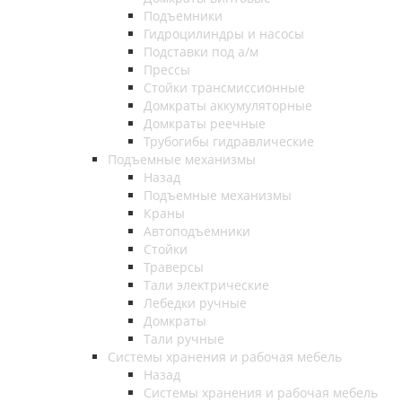
Подъемники
Гидроцилиндры и насосы
Подставки под а/м
Прессы
Стойки трансмиссионные
Домкраты аккумуляторные
Домкраты реечные
Трубогибы гидравлические
Подъемные механизмы
Назад
Подъемные механизмы
Краны
Автоподъемники
Стойки
Траверсы
Тали электрические
Лебедки ручные
Домкраты
Тали ручные
Системы хранения и рабочая мебель
Назад
Системы хранения и рабочая мебель