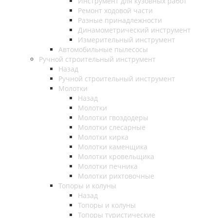
Инструмент для кузовных работ
Ремонт ходовой части
Разные принадлежности
Динамометрический инструмент
Измерительный инструмент
Автомобильные пылесосы
Ручной строительный инструмент
Назад
Ручной строительный инструмент
Молотки
Назад
Молотки
Молотки гвоздодеры
Молотки слесарные
Молотки кирка
Молотки каменщика
Молотки кровельщика
Молотки печника
Молотки рихтовочные
Топоры и колуны
Назад
Топоры и колуны
Топоры туристические