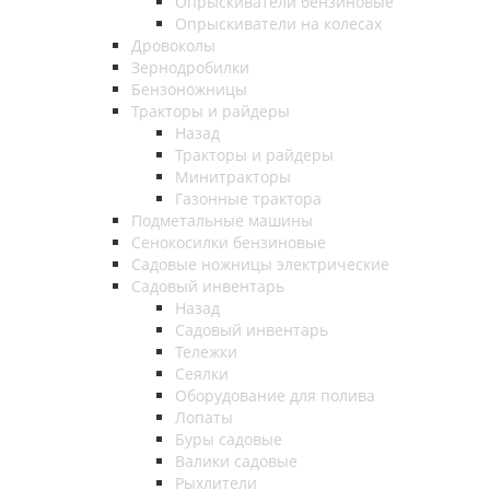
Опрыскиватели бензиновые
Опрыскиватели на колесах
Дровоколы
Зернодробилки
Бензоножницы
Тракторы и райдеры
Назад
Тракторы и райдеры
Минитракторы
Газонные трактора
Подметальные машины
Сенокосилки бензиновые
Садовые ножницы электрические
Садовый инвентарь
Назад
Садовый инвентарь
Тележки
Сеялки
Оборудование для полива
Лопаты
Буры садовые
Валики садовые
Рыхлители