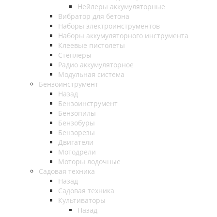
Нейлеры аккумуляторные
Вибратор для бетона
Наборы электроинструментов
Наборы аккумуляторного инструмента
Клеевые пистолеты
Степлеры
Радио аккумуляторное
Модульная система
Бензоинструмент
Назад
Бензоинструмент
Бензопилы
Бензобуры
Бензорезы
Двигатели
Мотодрели
Моторы лодочные
Садовая техника
Назад
Садовая техника
Культиваторы
Назад