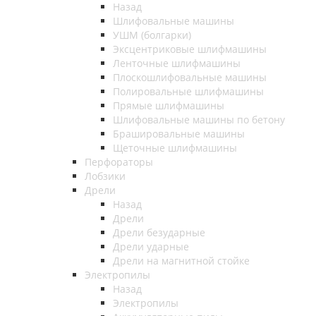
Назад
Шлифовальные машины
УШМ (болгарки)
Эксцентриковые шлифмашины
Ленточные шлифмашины
Плоскошлифовальные машины
Полировальные шлифмашины
Прямые шлифмашины
Шлифовальные машины по бетону
Брашировальные машины
Щеточные шлифмашины
Перфораторы
Лобзики
Дрели
Назад
Дрели
Дрели безударные
Дрели ударные
Дрели на магнитной стойке
Электропилы
Назад
Электропилы