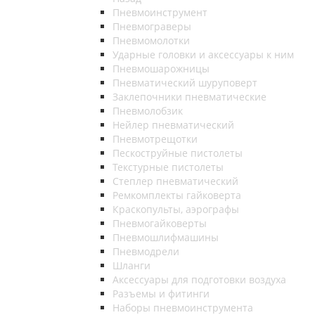
Пневмоинструмент
Пневмограверы
Пневмомолотки
Ударные головки и аксессуары к ним
Пневмошарожницы
Пневматический шуруповерт
Заклепочники пневматические
Пневмолобзик
Нейлер пневматический
Пневмотрещотки
Пескоструйные пистолеты
Текстурные пистолеты
Степлер пневматический
Ремкомплекты гайковерта
Краскопульты, аэрографы
Пневмогайковерты
Пневмошлифмашины
Пневмодрели
Шланги
Аксессуары для подготовки воздуха
Разъемы и фитинги
Наборы пневмоинструмента