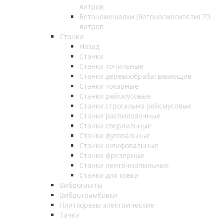
литров
Бетономешалки (бетоносмесители) 70
литров
Станки
Назад
Станки
Станки точильные
Станки деревообрабатывающие
Станки токарные
Станки рейсмусовые
Станки строгально рейсмусовые
Станки распиловочные
Станки сверлильные
Станки фуговальные
Станки шлифовальные
Станки фрезерные
Станки ленточнопильные
Станки для ковки
Виброплиты
Вибротрамбовки
Плиткорезы электрические
Тачки