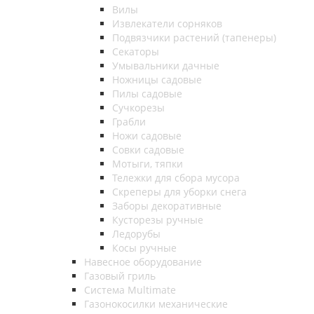
Вилы
Извлекатели сорняков
Подвязчики растений (тапенеры)
Секаторы
Умывальники дачные
Ножницы садовые
Пилы садовые
Сучкорезы
Грабли
Ножи садовые
Совки садовые
Мотыги, тяпки
Тележки для сбора мусора
Скреперы для уборки снега
Заборы декоративные
Кусторезы ручные
Ледорубы
Косы ручные
Навесное оборудование
Газовый гриль
Система Multimate
Газонокосилки механические