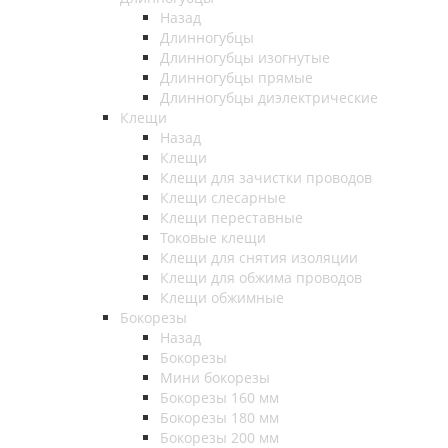
Назад
Длинногубцы
Длинногубцы изогнутые
Длинногубцы прямые
Длинногубцы диэлектрические
Клещи
Назад
Клещи
Клещи для зачистки проводов
Клещи слесарные
Клещи переставные
Токовые клещи
Клещи для снятия изоляции
Клещи для обжима проводов
Клещи обжимные
Бокорезы
Назад
Бокорезы
Мини бокорезы
Бокорезы 160 мм
Бокорезы 180 мм
Бокорезы 200 мм