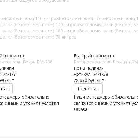
тоносмесители) 110 литров
Бетономешалки (бетоносмесители) 
алки (бетоносмесители) 140 литров
Бетономешалки (бетоносме
алки (бетоносмесители) 180 литров
Бетономешалки (бетоносме
алки (бетоносмесители) 70 литров
й просмотр
Быстрый просмотр
смеситель Вихрь БМ-230
Бетоносмеситель Ресанта БМ
аличии
Нет в наличии
: 74/1/8
Артикул: 74/1/38
уб.
/шт
28 690
руб.
/шт
аказ
Под заказ
енеджеры обязательно
Наши менеджеры обязательн
я с вами и уточнят условия
свяжутся с вами и уточнят ус
заказа