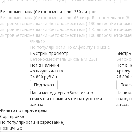
-
Бетономешалки (бетоносмесители) 230 литров
Бетономешалки (бетоносмесители) 63 литра
Бетономешалки (бе
литров
Бетономешалки (бетоносмесители) 130 литров
Бетономеш
литров
Бетономешалки (бетоносмесители) 175 литров
Бетономеш
литров
Бетономешалки (бетоносмесители) 100 литров
Бетономеш
Фильтр
По популярности
По алфавиту
По цене
Быстрый просмотр
Быстры
Бетоносмеситель Вихрь БМ-230П
Бетоно
Нет в наличии
Нет в н
Артикул: 74/1/18
Артикул
24 890
руб.
/шт
26 890
р
Под заказ
Под з
Наши менеджеры обязательно
Наши м
свяжутся с вами и уточнят условия
свяжутс
заказа
заказа
Фильтр по параметрам
Сортировка
По популярности (возрастание)
Розничные