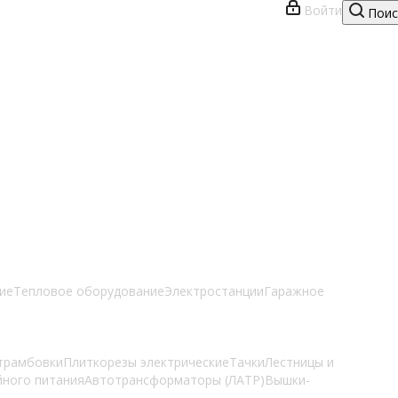
Войти
Поис
ие
Тепловое оборудование
Электростанции
Гаражное
трамбовки
Плиткорезы электрические
Тачки
Лестницы и
йного питания
Автотрансформаторы (ЛАТР)
Вышки-