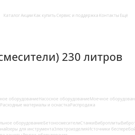
Каталог
Акции
Как купить
Сервис и поддержка
Контакты
Ещё
месители) 230 литров
ное оборудование
Насосное оборудование
Моечное оборудован
Расходные материалы и оснастка
Распродажа
льное оборудование
Бетоносмесители
Станки
Виброплиты
Вибро
анайзеры для инструмента
Электроизделия
Источники бесперебо
тва защиты
Другое оборудование