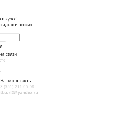
 в курсе!
кидках и акциях
на связи
кте
e
Наши контакты
8 (351) 211-05-08
tb.url2@yandex.ru