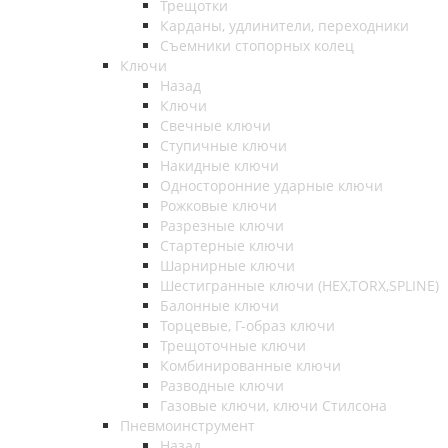
Трещотки
Карданы, удлинители, переходники
Съемники стопорных колец
Ключи
Назад
Ключи
Свечные ключи
Ступичные ключи
Накидные ключи
Односторонние ударные ключи
Рожковые ключи
Разрезные ключи
Стартерные ключи
Шарнирные ключи
Шестигранные ключи (HEX,TORX,SPLINE)
Балонные ключи
Торцевые, Г-образ ключи
Трещоточные ключи
Комбинированные ключи
Разводные ключи
Газовые ключи, ключи Стилсона
Пневмоинструмент
Назад