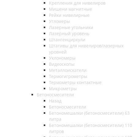
Крепления для нивелиров
Мишени магнитные
Рейки нивелирные
Угломеры
Лазерные угольники
Лазерный уровень
Штангенциркули
Штативы для нивелиров/лазерных
уровней
Уклономеры
Видеоскопы
Металлоискатели
Термогигрометры
Термометры контактные
Микрометры
Бетоносмесители
Назад
Бетоносмесители
Бетономешалки (бетоносмесители) 63
литра
Бетономешалки (бетоносмесители) 110
литров