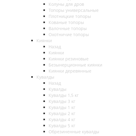
Колуны для дров
Топоры универсальные
Плотницкие топоры
Кованые топоры
Валочные топоры
Охотничие топоры
Киянки
Назад
Киянки
Киянки резиновые
Безынерционные киянки
Киянки деревянные
Кувалды
Назад
Кувалды
Кувалды 1,5 кг
Кувалды 3 кг
Кувалды 1 кг
Кувалды 2 кг
Кувалды 4 кг
Кувалды 5 кг
Обрезиненные кувалды