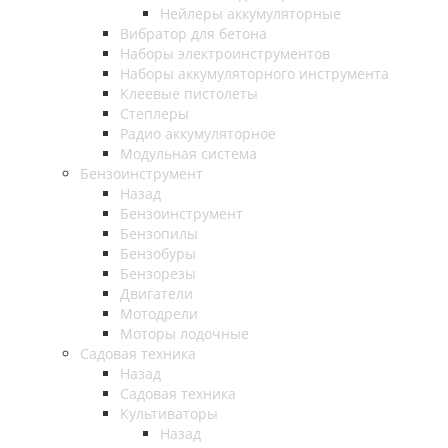
Нейлеры аккумуляторные
Вибратор для бетона
Наборы электроинструментов
Наборы аккумуляторного инструмента
Клеевые пистолеты
Степлеры
Радио аккумуляторное
Модульная система
Бензоинструмент
Назад
Бензоинструмент
Бензопилы
Бензобуры
Бензорезы
Двигатели
Мотодрели
Моторы лодочные
Садовая техника
Назад
Садовая техника
Культиваторы
Назад