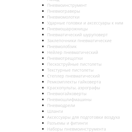
Пневмоинструмент
Пневмограверы
Пневмомолотки
Ударные головки и аксессуары к ним
Пневмошарожницы
Пневматический шуруповерт
Заклепочники пневматические
Пневмолобзик
Нейлер пневматический
Пневмотрещотки
Пескоструйные пистолеты
Текстурные пистолеты
Степлер пневматический
Ремкомплекты гайковерта
Краскопульты, аэрографы
Пневмогайковерты
Пневмошлифмашины
Пневмодрели
Шланги
Аксессуары для подготовки воздуха
Разъемы и фитинги
Наборы пневмоинструмента