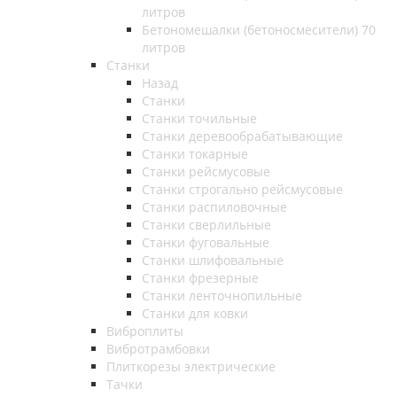
литров
Бетономешалки (бетоносмесители) 70
литров
Станки
Назад
Станки
Станки точильные
Станки деревообрабатывающие
Станки токарные
Станки рейсмусовые
Станки строгально рейсмусовые
Станки распиловочные
Станки сверлильные
Станки фуговальные
Станки шлифовальные
Станки фрезерные
Станки ленточнопильные
Станки для ковки
Виброплиты
Вибротрамбовки
Плиткорезы электрические
Тачки