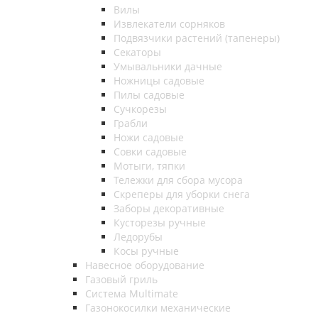
Вилы
Извлекатели сорняков
Подвязчики растений (тапенеры)
Секаторы
Умывальники дачные
Ножницы садовые
Пилы садовые
Сучкорезы
Грабли
Ножи садовые
Совки садовые
Мотыги, тяпки
Тележки для сбора мусора
Скреперы для уборки снега
Заборы декоративные
Кусторезы ручные
Ледорубы
Косы ручные
Навесное оборудование
Газовый гриль
Система Multimate
Газонокосилки механические