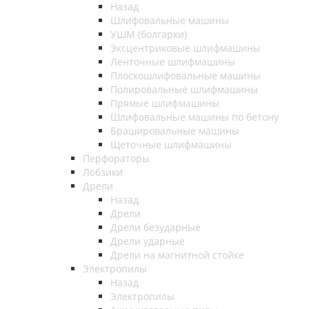
Назад
Шлифовальные машины
УШМ (болгарки)
Эксцентриковые шлифмашины
Ленточные шлифмашины
Плоскошлифовальные машины
Полировальные шлифмашины
Прямые шлифмашины
Шлифовальные машины по бетону
Брашировальные машины
Щеточные шлифмашины
Перфораторы
Лобзики
Дрели
Назад
Дрели
Дрели безударные
Дрели ударные
Дрели на магнитной стойке
Электропилы
Назад
Электропилы