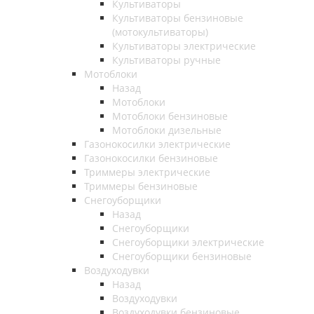
Культиваторы
Культиваторы бензиновые
(мотокультиваторы)
Культиваторы электрические
Культиваторы ручные
Мотоблоки
Назад
Мотоблоки
Мотоблоки бензиновые
Мотоблоки дизельные
Газонокосилки электрические
Газонокосилки бензиновые
Триммеры электрические
Триммеры бензиновые
Снегоуборщики
Назад
Снегоуборщики
Снегоуборщики электрические
Снегоуборщики бензиновые
Воздуходувки
Назад
Воздуходувки
Воздуходувки бензиновые