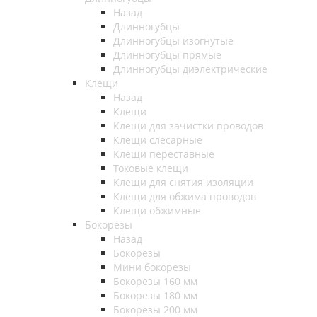
Назад
Длинногубцы
Длинногубцы изогнутые
Длинногубцы прямые
Длинногубцы диэлектрические
Клещи
Назад
Клещи
Клещи для зачистки проводов
Клещи слесарные
Клещи переставные
Токовые клещи
Клещи для снятия изоляции
Клещи для обжима проводов
Клещи обжимные
Бокорезы
Назад
Бокорезы
Мини бокорезы
Бокорезы 160 мм
Бокорезы 180 мм
Бокорезы 200 мм