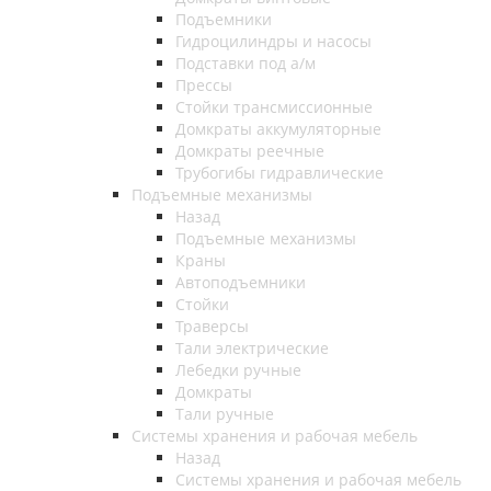
Подъемники
Гидроцилиндры и насосы
Подставки под а/м
Прессы
Стойки трансмиссионные
Домкраты аккумуляторные
Домкраты реечные
Трубогибы гидравлические
Подъемные механизмы
Назад
Подъемные механизмы
Краны
Автоподъемники
Стойки
Траверсы
Тали электрические
Лебедки ручные
Домкраты
Тали ручные
Системы хранения и рабочая мебель
Назад
Системы хранения и рабочая мебель