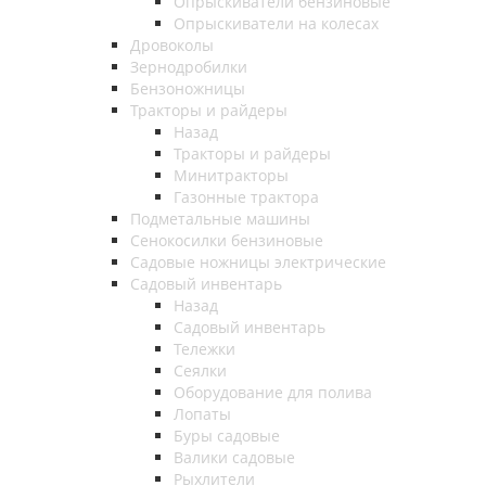
Опрыскиватели бензиновые
Опрыскиватели на колесах
Дровоколы
Зернодробилки
Бензоножницы
Тракторы и райдеры
Назад
Тракторы и райдеры
Минитракторы
Газонные трактора
Подметальные машины
Сенокосилки бензиновые
Садовые ножницы электрические
Садовый инвентарь
Назад
Садовый инвентарь
Тележки
Сеялки
Оборудование для полива
Лопаты
Буры садовые
Валики садовые
Рыхлители