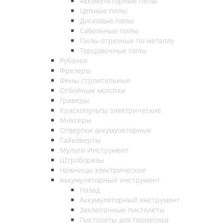
Аккумуляторные пилы
Цепные пилы
Дисковые пилы
Сабельные пилы
Пилы отрезные по металлу
Торцовочные пилы
Рубанки
Фрезеры
Фены строительные
Отбойные молотки
Граверы
Краскопульты электрические
Миксеры
Отвертки аккумуляторные
Гайковерты
Мульти Инструмент
Штроборезы
Ножницы электрические
Аккумуляторный инструмент
Назад
Аккумуляторный инструмент
Заклепочные пистолеты
Пистолеты для герметика