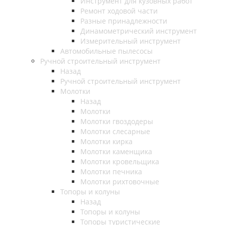
Инструмент для кузовных работ
Ремонт ходовой части
Разные принадлежности
Динамометрический инструмент
Измерительный инструмент
Автомобильные пылесосы
Ручной строительный инструмент
Назад
Ручной строительный инструмент
Молотки
Назад
Молотки
Молотки гвоздодеры
Молотки слесарные
Молотки кирка
Молотки каменщика
Молотки кровельщика
Молотки печника
Молотки рихтовочные
Топоры и колуны
Назад
Топоры и колуны
Топоры туристические