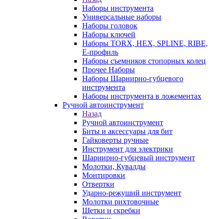
Наборы инструмента
Универсальные наборы
Наборы головок
Наборы ключей
Наборы TORX, HEX, SPLINE, RIBE,
E-профиль
Наборы съемников стопорных колец
Прочее Наборы
Наборы Шарнирно-губцевого
инструмента
Наборы инструмента в ложементах
Ручной автоинструмент
Назад
Ручной автоинструмент
Биты и аксессуары для бит
Гайковерты ручные
Инструмент для электрики
Шарнирно-губцевый инструмент
Молотки, Кувалды
Монтировки
Отвертки
Ударно-режуший инструмент
Молотки рихтовочные
Щетки и скребки