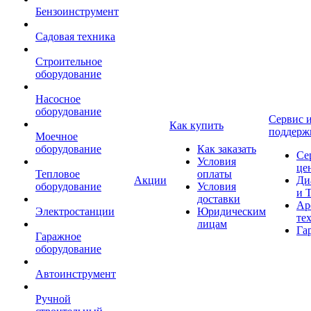
Бензоинструмент
Садовая техника
Строительное
оборудование
Насосное
оборудование
Сервис 
Как купить
поддерж
Моечное
оборудование
Как заказать
Се
Условия
це
Тепловое
оплаты
Акции
Ди
оборудование
Условия
и 
доставки
Ар
Электростанции
Юридическим
те
лицам
Га
Гаражное
оборудование
Автоинструмент
Ручной