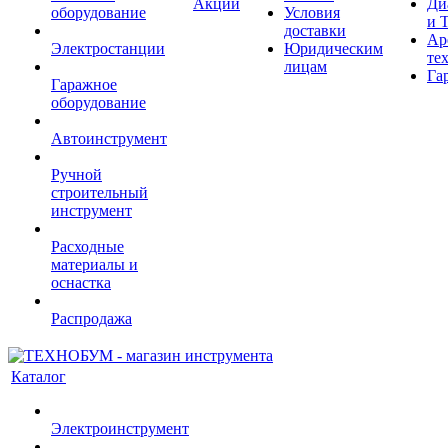
Акции
Ди
оборудование
Условия
и 
доставки
Ар
Электростанции
Юридическим
те
лицам
Га
Гаражное
оборудование
Автоинструмент
Ручной
строительный
инструмент
Расходные
материалы и
оснастка
Распродажа
Каталог
Электроинструмент