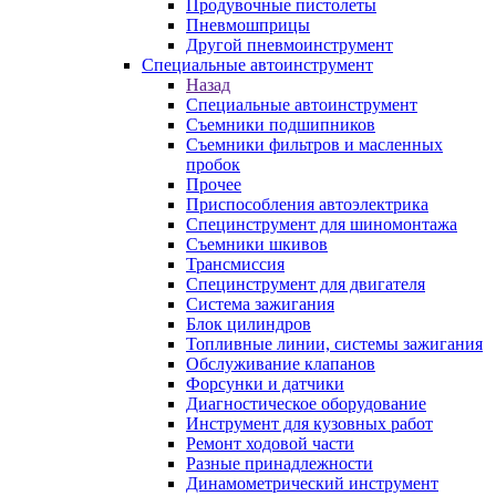
Продувочные пистолеты
Пневмошприцы
Другой пневмоинструмент
Специальные автоинструмент
Назад
Специальные автоинструмент
Съемники подшипников
Съемники фильтров и масленных
пробок
Прочее
Приспособления автоэлектрика
Специнструмент для шиномонтажа
Съемники шкивов
Трансмиссия
Специнструмент для двигателя
Система зажигания
Блок цилиндров
Топливные линии, системы зажигания
Обслуживание клапанов
Форсунки и датчики
Диагностическое оборудование
Инструмент для кузовных работ
Ремонт ходовой части
Разные принадлежности
Динамометрический инструмент