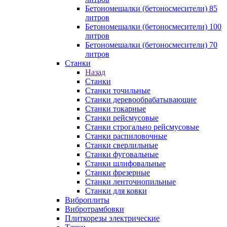
Бетономешалки (бетоносмесители) 85
литров
Бетономешалки (бетоносмесители) 100
литров
Бетономешалки (бетоносмесители) 70
литров
Станки
Назад
Станки
Станки точильные
Станки деревообрабатывающие
Станки токарные
Станки рейсмусовые
Станки строгально рейсмусовые
Станки распиловочные
Станки сверлильные
Станки фуговальные
Станки шлифовальные
Станки фрезерные
Станки ленточнопильные
Станки для ковки
Виброплиты
Вибротрамбовки
Плиткорезы электрические