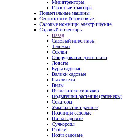
Минитракторы
Газонные трактора
Подметальные машины
Сенокосилки бензиновые
Садовые ножницы электрические
Садовый инвентарь
Назад
Садовый инвентарь
Тележки
Сеялки
Оборудование для полива
Лопаты
Буры садовые
Валики садовые
Рыхлители
Вилы
Извлекатели сорняков
Подвязчики растений (тапенеры)
Секаторы
Умывальники дачные
Ножницы садовые
Пилы садовые
Сучкорезы
Грабли
Ножи садовые