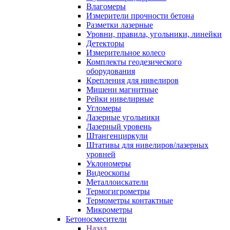
Влагомеры
Измерители прочности бетона
Разметки лазерные
Уровни, правила, угольники, линейки
Детекторы
Измерительное колесо
Комплекты геодезического
оборудования
Крепления для нивелиров
Мишени магнитные
Рейки нивелирные
Угломеры
Лазерные угольники
Лазерный уровень
Штангенциркули
Штативы для нивелиров/лазерных
уровней
Уклономеры
Видеоскопы
Металлоискатели
Термогигрометры
Термометры контактные
Микрометры
Бетоносмесители
Назад