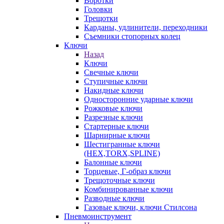
Воротки
Головки
Трещотки
Карданы, удлинители, переходники
Съемники стопорных колец
Ключи
Назад
Ключи
Свечные ключи
Ступичные ключи
Накидные ключи
Односторонние ударные ключи
Рожковые ключи
Разрезные ключи
Стартерные ключи
Шарнирные ключи
Шестигранные ключи
(HEX,TORX,SPLINE)
Балонные ключи
Торцевые, Г-образ ключи
Трещоточные ключи
Комбинированные ключи
Разводные ключи
Газовые ключи, ключи Стилсона
Пневмоинструмент