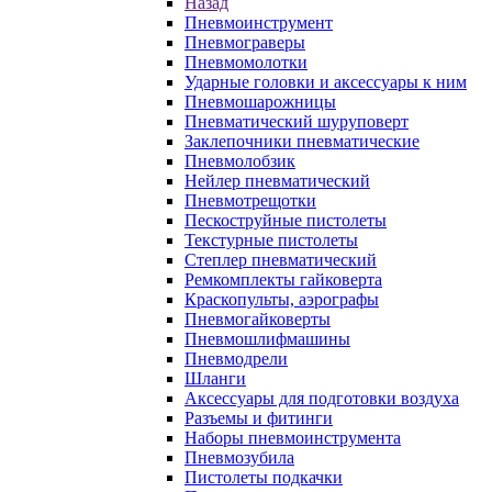
Назад
Пневмоинструмент
Пневмограверы
Пневмомолотки
Ударные головки и аксессуары к ним
Пневмошарожницы
Пневматический шуруповерт
Заклепочники пневматические
Пневмолобзик
Нейлер пневматический
Пневмотрещотки
Пескоструйные пистолеты
Текстурные пистолеты
Степлер пневматический
Ремкомплекты гайковерта
Краскопульты, аэрографы
Пневмогайковерты
Пневмошлифмашины
Пневмодрели
Шланги
Аксессуары для подготовки воздуха
Разъемы и фитинги
Наборы пневмоинструмента
Пневмозубила
Пистолеты подкачки