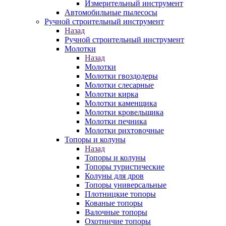
Измерительный инструмент
Автомобильные пылесосы
Ручной строительный инструмент
Назад
Ручной строительный инструмент
Молотки
Назад
Молотки
Молотки гвоздодеры
Молотки слесарные
Молотки кирка
Молотки каменщика
Молотки кровельщика
Молотки печника
Молотки рихтовочные
Топоры и колуны
Назад
Топоры и колуны
Топоры туристические
Колуны для дров
Топоры универсальные
Плотницкие топоры
Кованые топоры
Валочные топоры
Охотничие топоры