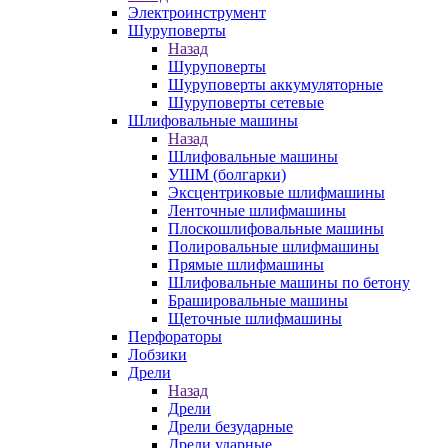
Электроинструмент
Шуруповерты
Назад
Шуруповерты
Шуруповерты аккумуляторные
Шуруповерты сетевые
Шлифовальные машины
Назад
Шлифовальные машины
УШМ (болгарки)
Эксцентриковые шлифмашины
Ленточные шлифмашины
Плоскошлифовальные машины
Полировальные шлифмашины
Прямые шлифмашины
Шлифовальные машины по бетону
Брашировальные машины
Щеточные шлифмашины
Перфораторы
Лобзики
Дрели
Назад
Дрели
Дрели безударные
Дрели ударные