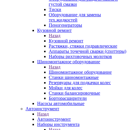
густой смазки
Тиски
Оборудование для замены
тех.жидкостей
Пеногенераторы
Кузовной ремонт
Назад
Кузовной ремонт
Растяжки, стяжки гидравлические
Аппараты точечной сварки (споттеры)
Наборы рихтовочных молотков
Шиномонтажное оборудование
Назад
Шиномонтажное оборудование
Станки шиномонтажные
Резервуары для подкачки колес
Мойки для колес
Станки балансировочные
Борторасширители
Насосы автомобильные
Автоинструмент
Назад
Автоинструмент
Наборы инструмента
Назад