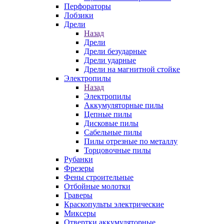
Перфораторы
Лобзики
Дрели
Назад
Дрели
Дрели безударные
Дрели ударные
Дрели на магнитной стойке
Электропилы
Назад
Электропилы
Аккумуляторные пилы
Цепные пилы
Дисковые пилы
Сабельные пилы
Пилы отрезные по металлу
Торцовочные пилы
Рубанки
Фрезеры
Фены строительные
Отбойные молотки
Граверы
Краскопульты электрические
Миксеры
Отвертки аккумуляторные