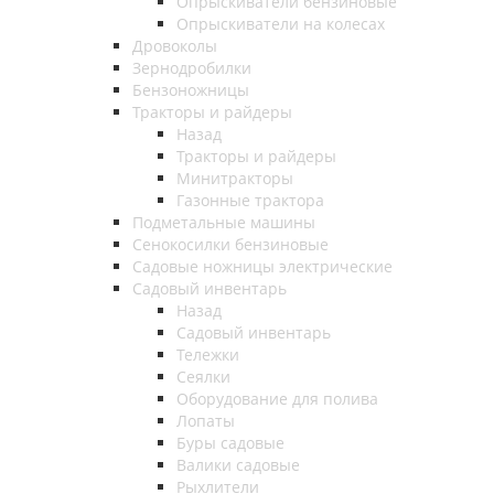
Опрыскиватели бензиновые
Опрыскиватели на колесах
Дровоколы
Зернодробилки
Бензоножницы
Тракторы и райдеры
Назад
Тракторы и райдеры
Минитракторы
Газонные трактора
Подметальные машины
Сенокосилки бензиновые
Садовые ножницы электрические
Садовый инвентарь
Назад
Садовый инвентарь
Тележки
Сеялки
Оборудование для полива
Лопаты
Буры садовые
Валики садовые
Рыхлители