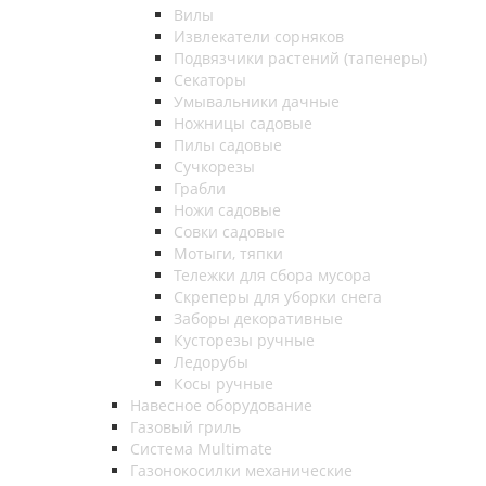
Вилы
Извлекатели сорняков
Подвязчики растений (тапенеры)
Секаторы
Умывальники дачные
Ножницы садовые
Пилы садовые
Сучкорезы
Грабли
Ножи садовые
Совки садовые
Мотыги, тяпки
Тележки для сбора мусора
Скреперы для уборки снега
Заборы декоративные
Кусторезы ручные
Ледорубы
Косы ручные
Навесное оборудование
Газовый гриль
Система Multimate
Газонокосилки механические