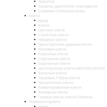
Трещотки
Карданы, удлинители, переходники
Съемники стопорных колец
Ключи
Назад
Ключи
Свечные ключи
Ступичные ключи
Накидные ключи
Односторонние ударные ключи
Рожковые ключи
Разрезные ключи
Стартерные ключи
Шарнирные ключи
Шестигранные ключи (HEX,TORX,SPLINE)
Балонные ключи
Торцевые, Г-образ ключи
Трещоточные ключи
Комбинированные ключи
Разводные ключи
Газовые ключи, ключи Стилсона
Пневмоинструмент
Назад