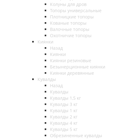
Колуны для дров
Топоры универсальные
Плотницкие топоры
Кованые топоры
Валочные топоры
Охотничие топоры
Киянки
Назад
Киянки
Киянки резиновые
Безынерционные киянки
Киянки деревянные
Кувалды
Назад
Кувалды
Кувалды 1,5 кг
Кувалды 3 кг
Кувалды 1 кг
Кувалды 2 кг
Кувалды 4 кг
Кувалды 5 кг
Обрезиненные кувалды