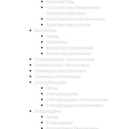
Культиваторы
Культиваторы бензиновые
(мотокультиваторы)
Культиваторы электрические
Культиваторы ручные
Мотоблоки
Назад
Мотоблоки
Мотоблоки бензиновые
Мотоблоки дизельные
Газонокосилки электрические
Газонокосилки бензиновые
Триммеры электрические
Триммеры бензиновые
Снегоуборщики
Назад
Снегоуборщики
Снегоуборщики электрические
Снегоуборщики бензиновые
Воздуходувки
Назад
Воздуходувки
Воздуходувки бензиновые