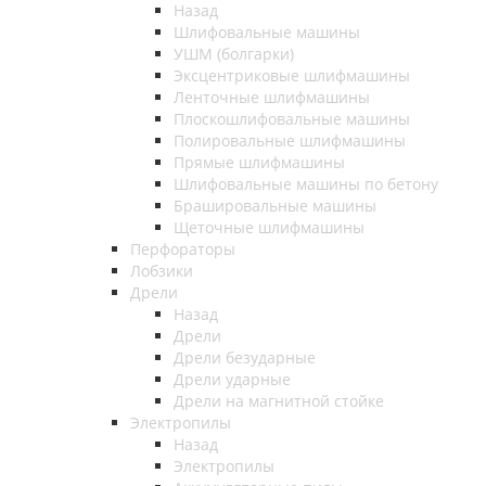
Назад
Шлифовальные машины
УШМ (болгарки)
Эксцентриковые шлифмашины
Ленточные шлифмашины
Плоскошлифовальные машины
Полировальные шлифмашины
Прямые шлифмашины
Шлифовальные машины по бетону
Брашировальные машины
Щеточные шлифмашины
Перфораторы
Лобзики
Дрели
Назад
Дрели
Дрели безударные
Дрели ударные
Дрели на магнитной стойке
Электропилы
Назад
Электропилы