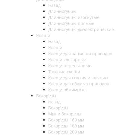
Назад
Длинногубцы
Длинногубцы изогнутые
Длинногубцы прямые
Длинногубцы диэлектрические
Клещи
Назад
Клещи
Клещи для зачистки проводов
Клещи слесарные
Клещи переставные
Токовые клещи
Клещи для снятия изоляции
Клещи для обжима проводов
Клещи обжимные
Бокорезы
Назад
Бокорезы
Мини бокорезы
Бокорезы 160 мм
Бокорезы 180 мм
Бокорезы 200 мм