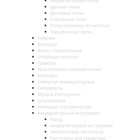
Аккумуляторные пилы
Цепные пилы
Дисковые пилы
Сабельные пилы
Пилы отрезные по металлу
Торцовочные пилы
Рубанки
Фрезеры
Фены строительные
Отбойные молотки
Граверы
Краскопульты электрические
Миксеры
Отвертки аккумуляторные
Гайковерты
Мульти Инструмент
Штроборезы
Ножницы электрические
Аккумуляторный инструмент
Назад
Аккумуляторный инструмент
Заклепочные пистолеты
Пистолеты для герметика