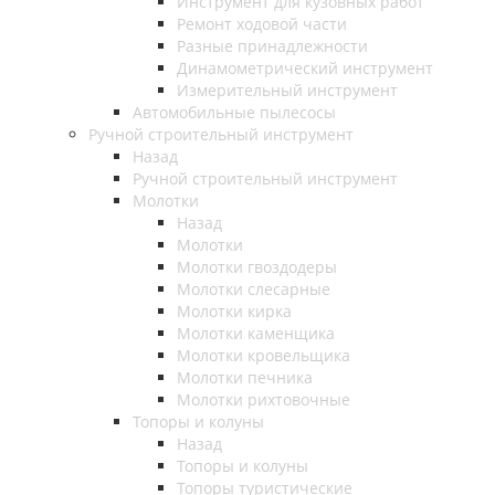
Инструмент для кузовных работ
Ремонт ходовой части
Разные принадлежности
Динамометрический инструмент
Измерительный инструмент
Автомобильные пылесосы
Ручной строительный инструмент
Назад
Ручной строительный инструмент
Молотки
Назад
Молотки
Молотки гвоздодеры
Молотки слесарные
Молотки кирка
Молотки каменщика
Молотки кровельщика
Молотки печника
Молотки рихтовочные
Топоры и колуны
Назад
Топоры и колуны
Топоры туристические