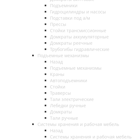
Подъемники
Гидроцилиндры и насосы
Подставки под а/м
Прессы
Стойки трансмиссионные
Домкраты аккумуляторные
Домкраты реечные
Трубогибы гидравлические
Подъемные механизмы
Назад
Подъемные механизмы
Краны
Автоподъемники
Стойки
Траверсы
Тали электрические
Лебедки ручные
Домкраты
Тали ручные
Системы хранения и рабочая мебель
Назад
Системы хранения и рабочая мебель