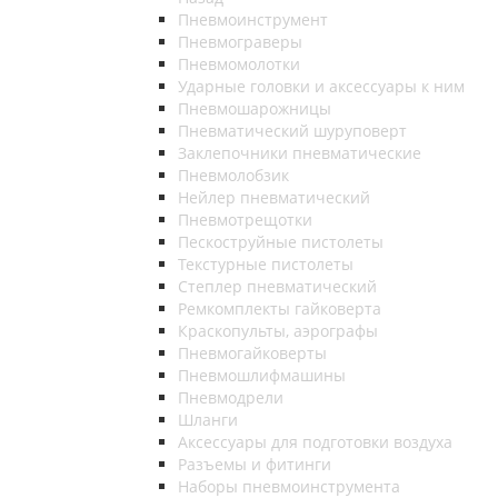
Пневмоинструмент
Пневмограверы
Пневмомолотки
Ударные головки и аксессуары к ним
Пневмошарожницы
Пневматический шуруповерт
Заклепочники пневматические
Пневмолобзик
Нейлер пневматический
Пневмотрещотки
Пескоструйные пистолеты
Текстурные пистолеты
Степлер пневматический
Ремкомплекты гайковерта
Краскопульты, аэрографы
Пневмогайковерты
Пневмошлифмашины
Пневмодрели
Шланги
Аксессуары для подготовки воздуха
Разъемы и фитинги
Наборы пневмоинструмента