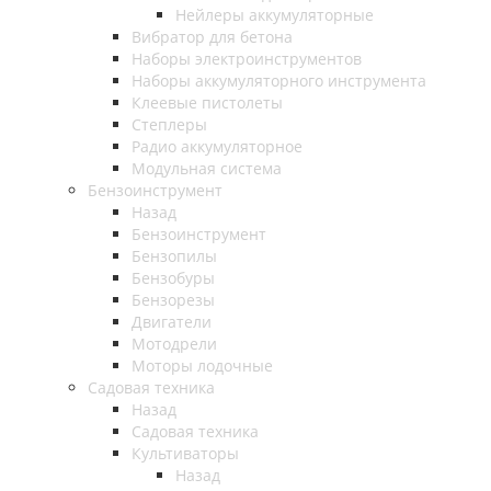
Нейлеры аккумуляторные
Вибратор для бетона
Наборы электроинструментов
Наборы аккумуляторного инструмента
Клеевые пистолеты
Степлеры
Радио аккумуляторное
Модульная система
Бензоинструмент
Назад
Бензоинструмент
Бензопилы
Бензобуры
Бензорезы
Двигатели
Мотодрели
Моторы лодочные
Садовая техника
Назад
Садовая техника
Культиваторы
Назад