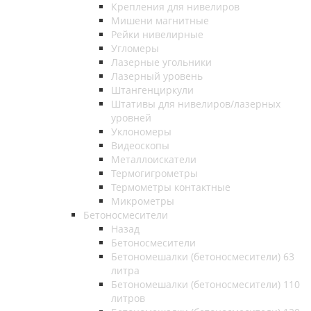
Крепления для нивелиров
Мишени магнитные
Рейки нивелирные
Угломеры
Лазерные угольники
Лазерный уровень
Штангенциркули
Штативы для нивелиров/лазерных
уровней
Уклономеры
Видеоскопы
Металлоискатели
Термогигрометры
Термометры контактные
Микрометры
Бетоносмесители
Назад
Бетоносмесители
Бетономешалки (бетоносмесители) 63
литра
Бетономешалки (бетоносмесители) 110
литров