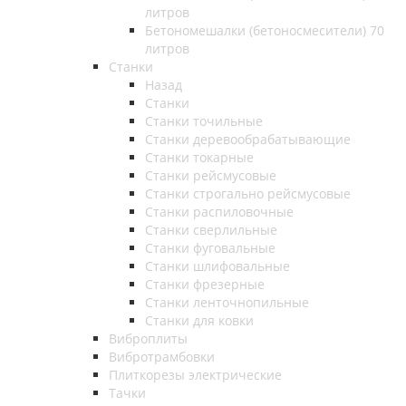
литров
Бетономешалки (бетоносмесители) 70
литров
Станки
Назад
Станки
Станки точильные
Станки деревообрабатывающие
Станки токарные
Станки рейсмусовые
Станки строгально рейсмусовые
Станки распиловочные
Станки сверлильные
Станки фуговальные
Станки шлифовальные
Станки фрезерные
Станки ленточнопильные
Станки для ковки
Виброплиты
Вибротрамбовки
Плиткорезы электрические
Тачки