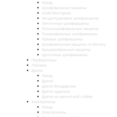
Назад
Шлифовальные машины
УШМ (болгарки)
Эксцентриковые шлифмашины
Ленточные шлифмашины
Плоскошлифовальные машины
Полировальные шлифмашины
Прямые шлифмашины
Шлифовальные машины по бетону
Брашировальные машины
Щеточные шлифмашины
Перфораторы
Лобзики
Дрели
Назад
Дрели
Дрели безударные
Дрели ударные
Дрели на магнитной стойке
Электропилы
Назад
Электропилы