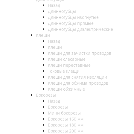
Назад
Длинногубцы
Длинногубцы изогнутые
Длинногубцы прямые
Длинногубцы диэлектрические
Клещи
Назад
Клещи
Клещи для зачистки проводов
Клещи слесарные
Клещи переставные
Токовые клещи
Клещи для снятия изоляции
Клещи для обжима проводов
Клещи обжимные
Бокорезы
Назад
Бокорезы
Мини бокорезы
Бокорезы 160 мм
Бокорезы 180 мм
Бокорезы 200 мм