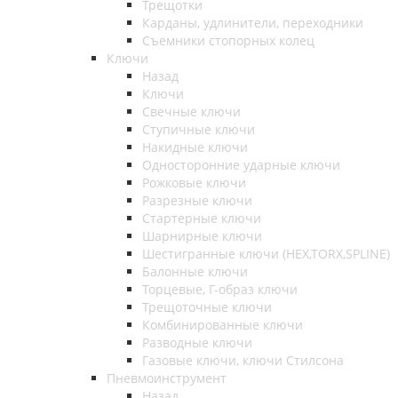
Трещотки
Карданы, удлинители, переходники
Съемники стопорных колец
Ключи
Назад
Ключи
Свечные ключи
Ступичные ключи
Накидные ключи
Односторонние ударные ключи
Рожковые ключи
Разрезные ключи
Стартерные ключи
Шарнирные ключи
Шестигранные ключи (HEX,TORX,SPLINE)
Балонные ключи
Торцевые, Г-образ ключи
Трещоточные ключи
Комбинированные ключи
Разводные ключи
Газовые ключи, ключи Стилсона
Пневмоинструмент
Назад