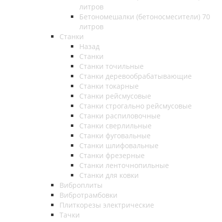
литров
Бетономешалки (бетоносмесители) 70
литров
Станки
Назад
Станки
Станки точильные
Станки деревообрабатывающие
Станки токарные
Станки рейсмусовые
Станки строгально рейсмусовые
Станки распиловочные
Станки сверлильные
Станки фуговальные
Станки шлифовальные
Станки фрезерные
Станки ленточнопильные
Станки для ковки
Виброплиты
Вибротрамбовки
Плиткорезы электрические
Тачки