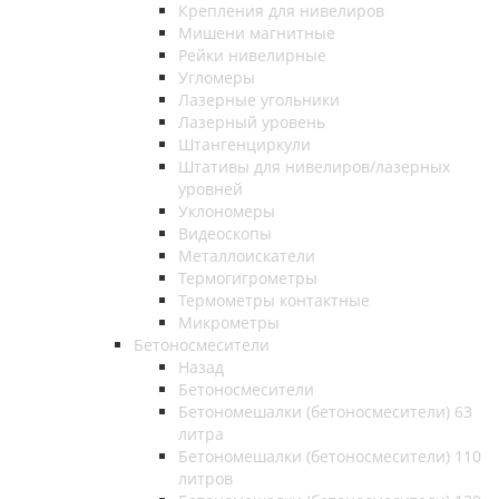
Крепления для нивелиров
Мишени магнитные
Рейки нивелирные
Угломеры
Лазерные угольники
Лазерный уровень
Штангенциркули
Штативы для нивелиров/лазерных
уровней
Уклономеры
Видеоскопы
Металлоискатели
Термогигрометры
Термометры контактные
Микрометры
Бетоносмесители
Назад
Бетоносмесители
Бетономешалки (бетоносмесители) 63
литра
Бетономешалки (бетоносмесители) 110
литров