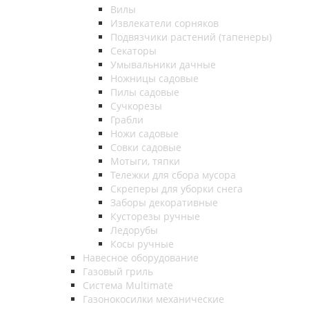
Вилы
Извлекатели сорняков
Подвязчики растений (тапенеры)
Секаторы
Умывальники дачные
Ножницы садовые
Пилы садовые
Сучкорезы
Грабли
Ножи садовые
Совки садовые
Мотыги, тяпки
Тележки для сбора мусора
Скреперы для уборки снега
Заборы декоративные
Кусторезы ручные
Ледорубы
Косы ручные
Навесное оборудование
Газовый гриль
Система Multimate
Газонокосилки механические