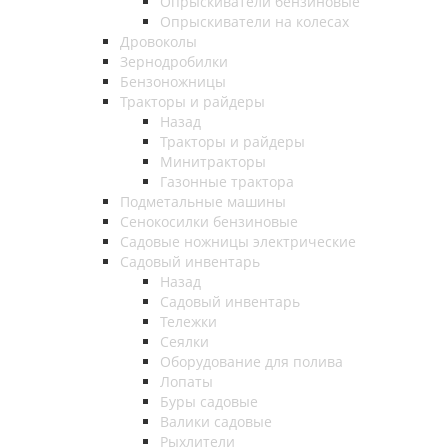
Опрыскиватели бензиновые
Опрыскиватели на колесах
Дровоколы
Зернодробилки
Бензоножницы
Тракторы и райдеры
Назад
Тракторы и райдеры
Минитракторы
Газонные трактора
Подметальные машины
Сенокосилки бензиновые
Садовые ножницы электрические
Садовый инвентарь
Назад
Садовый инвентарь
Тележки
Сеялки
Оборудование для полива
Лопаты
Буры садовые
Валики садовые
Рыхлители