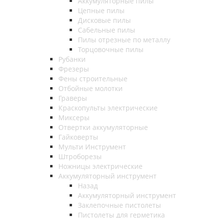
Аккумуляторные пилы
Цепные пилы
Дисковые пилы
Сабельные пилы
Пилы отрезные по металлу
Торцовочные пилы
Рубанки
Фрезеры
Фены строительные
Отбойные молотки
Граверы
Краскопульты электрические
Миксеры
Отвертки аккумуляторные
Гайковерты
Мульти Инструмент
Штроборезы
Ножницы электрические
Аккумуляторный инструмент
Назад
Аккумуляторный инструмент
Заклепочные пистолеты
Пистолеты для герметика