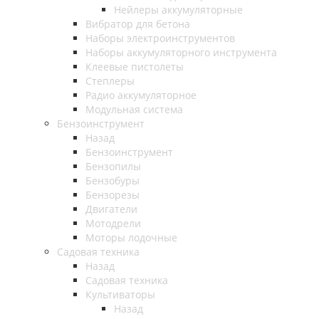
Нейлеры аккумуляторные
Вибратор для бетона
Наборы электроинструментов
Наборы аккумуляторного инструмента
Клеевые пистолеты
Степлеры
Радио аккумуляторное
Модульная система
Бензоинструмент
Назад
Бензоинструмент
Бензопилы
Бензобуры
Бензорезы
Двигатели
Мотодрели
Моторы лодочные
Садовая техника
Назад
Садовая техника
Культиваторы
Назад