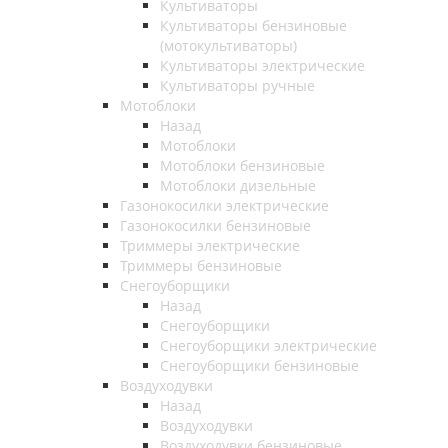
Культиваторы
Культиваторы бензиновые
(мотокультиваторы)
Культиваторы электрические
Культиваторы ручные
Мотоблоки
Назад
Мотоблоки
Мотоблоки бензиновые
Мотоблоки дизельные
Газонокосилки электрические
Газонокосилки бензиновые
Триммеры электрические
Триммеры бензиновые
Снегоуборщики
Назад
Снегоуборщики
Снегоуборщики электрические
Снегоуборщики бензиновые
Воздуходувки
Назад
Воздуходувки
Воздуходувки бензиновые