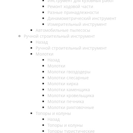
Инструмент для кузовных работ
Ремонт ходовой части
Разные принадлежности
Динамометрический инструмент
Измерительный инструмент
Автомобильные пылесосы
Ручной строительный инструмент
Назад
Ручной строительный инструмент
Молотки
Назад
Молотки
Молотки гвоздодеры
Молотки слесарные
Молотки кирка
Молотки каменщика
Молотки кровельщика
Молотки печника
Молотки рихтовочные
Топоры и колуны
Назад
Топоры и колуны
Топоры туристические