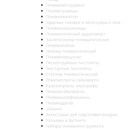
Пневмоинструмент
Пневмограверы
Пневмомолотки
Ударные головки и аксессуары к ним
Пневмошарожницы
Пневматический шуруповерт
Заклепочники пневматические
Пневмолобзик
Нейлер пневматический
Пневмотрещотки
Пескоструйные пистолеты
Текстурные пистолеты
Степлер пневматический
Ремкомплекты гайковерта
Краскопульты, аэрографы
Пневмогайковерты
Пневмошлифмашины
Пневмодрели
Шланги
Аксессуары для подготовки воздуха
Разъемы и фитинги
Наборы пневмоинструмента