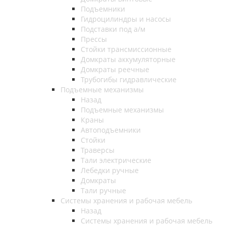
Подъемники
Гидроцилиндры и насосы
Подставки под а/м
Прессы
Стойки трансмиссионные
Домкраты аккумуляторные
Домкраты реечные
Трубогибы гидравлические
Подъемные механизмы
Назад
Подъемные механизмы
Краны
Автоподъемники
Стойки
Траверсы
Тали электрические
Лебедки ручные
Домкраты
Тали ручные
Системы хранения и рабочая мебель
Назад
Системы хранения и рабочая мебель