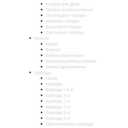
Колуны для дров
Топоры универсальные
Плотницкие топоры
Кованые топоры
Валочные топоры
Охотничие топоры
Киянки
Назад
Киянки
Киянки резиновые
Безынерционные киянки
Киянки деревянные
Кувалды
Назад
Кувалды
Кувалды 1,5 кг
Кувалды 3 кг
Кувалды 1 кг
Кувалды 2 кг
Кувалды 4 кг
Кувалды 5 кг
Обрезиненные кувалды