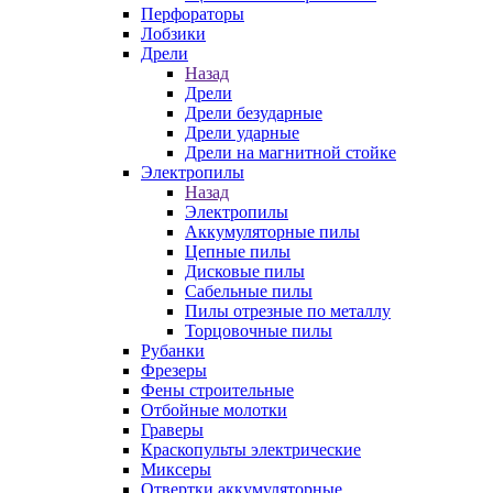
Перфораторы
Лобзики
Дрели
Назад
Дрели
Дрели безударные
Дрели ударные
Дрели на магнитной стойке
Электропилы
Назад
Электропилы
Аккумуляторные пилы
Цепные пилы
Дисковые пилы
Сабельные пилы
Пилы отрезные по металлу
Торцовочные пилы
Рубанки
Фрезеры
Фены строительные
Отбойные молотки
Граверы
Краскопульты электрические
Миксеры
Отвертки аккумуляторные