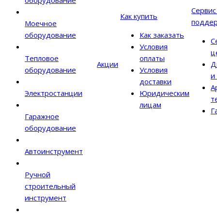
оборудование
Сервис
Как купить
подде
Моечное
оборудование
Как заказать
С
Условия
ц
Тепловое
оплаты
Акции
Д
оборудование
Условия
и
доставки
А
Электростанции
Юридическим
т
лицам
Г
Гаражное
оборудование
Автоинструмент
Ручной
строительный
инструмент