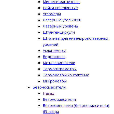
Мишени магнитные
Рейки нивелирные
Угломеры
Лазерные угольники
Лазерный уровень
Штангенциркули
Штативы для нивелиров/лазерных
уровней
Уклономеры
Видеоскопы
Металлоискатели
Термогигрометры
Термометры контактные
Микрометры
Бетоносмесители
Назад
Бетоносмесители
Бетономешалки (бетоносмесители)
63 литра