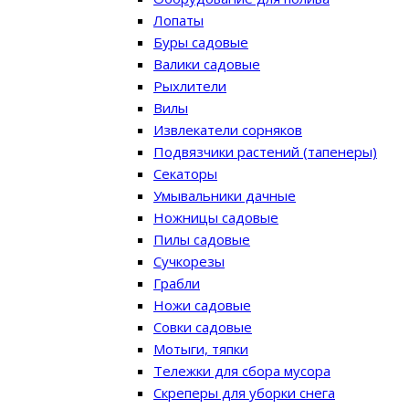
Лопаты
Буры садовые
Валики садовые
Рыхлители
Вилы
Извлекатели сорняков
Подвязчики растений (тапенеры)
Секаторы
Умывальники дачные
Ножницы садовые
Пилы садовые
Сучкорезы
Грабли
Ножи садовые
Совки садовые
Мотыги, тяпки
Тележки для сбора мусора
Скреперы для уборки снега