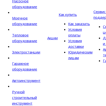
Насосное
оборудование
Сервис
Как купить
подде
Моечное
оборудование
Как заказать
С
Условия
ц
Тепловое
оплаты
Акции
Д
оборудование
Условия
и
доставки
А
Электростанции
Юридическим
т
лицам
Г
Гаражное
оборудование
Автоинструмент
Ручной
строительный
инструмент