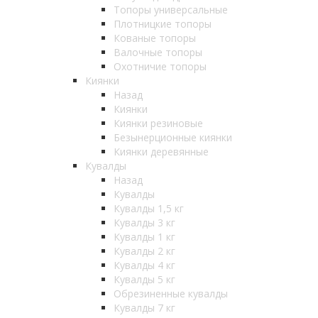
Топоры универсальные
Плотницкие топоры
Кованые топоры
Валочные топоры
Охотничие топоры
Киянки
Назад
Киянки
Киянки резиновые
Безынерционные киянки
Киянки деревянные
Кувалды
Назад
Кувалды
Кувалды 1,5 кг
Кувалды 3 кг
Кувалды 1 кг
Кувалды 2 кг
Кувалды 4 кг
Кувалды 5 кг
Обрезиненные кувалды
Кувалды 7 кг