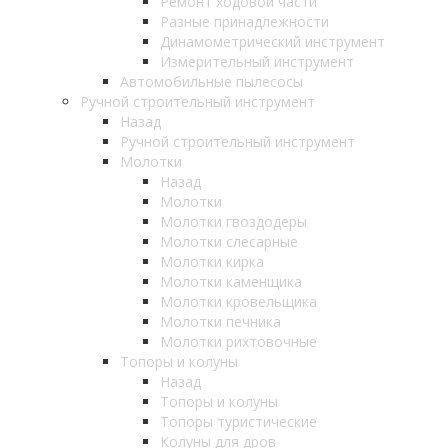
Ремонт ходовой части
Разные принадлежности
Динамометрический инструмент
Измерительный инструмент
Автомобильные пылесосы
Ручной строительный инструмент
Назад
Ручной строительный инструмент
Молотки
Назад
Молотки
Молотки гвоздодеры
Молотки слесарные
Молотки кирка
Молотки каменщика
Молотки кровельщика
Молотки печника
Молотки рихтовочные
Топоры и колуны
Назад
Топоры и колуны
Топоры туристические
Колуны для дров