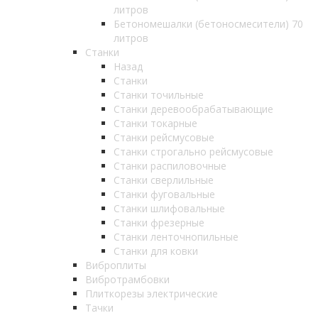
литров
Бетономешалки (бетоносмесители) 70
литров
Станки
Назад
Станки
Станки точильные
Станки деревообрабатывающие
Станки токарные
Станки рейсмусовые
Станки строгально рейсмусовые
Станки распиловочные
Станки сверлильные
Станки фуговальные
Станки шлифовальные
Станки фрезерные
Станки ленточнопильные
Станки для ковки
Виброплиты
Вибротрамбовки
Плиткорезы электрические
Тачки