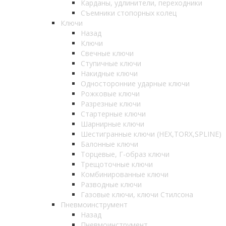
Карданы, удлинители, переходники
Съемники стопорных колец
Ключи
Назад
Ключи
Свечные ключи
Ступичные ключи
Накидные ключи
Односторонние ударные ключи
Рожковые ключи
Разрезные ключи
Стартерные ключи
Шарнирные ключи
Шестигранные ключи (HEX,TORX,SPLINE)
Балонные ключи
Торцевые, Г-образ ключи
Трещоточные ключи
Комбинированные ключи
Разводные ключи
Газовые ключи, ключи Стилсона
Пневмоинструмент
Назад
Пневмоинструмент