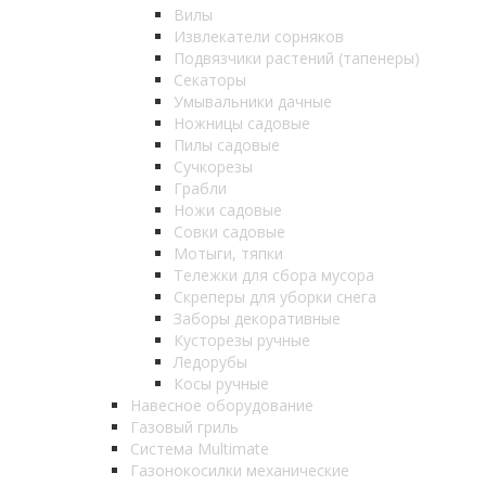
Вилы
Извлекатели сорняков
Подвязчики растений (тапенеры)
Секаторы
Умывальники дачные
Ножницы садовые
Пилы садовые
Сучкорезы
Грабли
Ножи садовые
Совки садовые
Мотыги, тяпки
Тележки для сбора мусора
Скреперы для уборки снега
Заборы декоративные
Кусторезы ручные
Ледорубы
Косы ручные
Навесное оборудование
Газовый гриль
Система Multimate
Газонокосилки механические