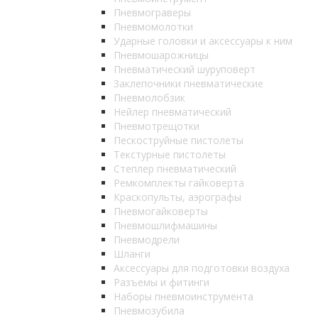
Пневмограверы
Пневмомолотки
Ударные головки и аксессуары к ним
Пневмошарожницы
Пневматический шуруповерт
Заклепочники пневматические
Пневмолобзик
Нейлер пневматический
Пневмотрещотки
Пескоструйные пистолеты
Текстурные пистолеты
Степлер пневматический
Ремкомплекты гайковерта
Краскопульты, аэрографы
Пневмогайковерты
Пневмошлифмашины
Пневмодрели
Шланги
Аксессуары для подготовки воздуха
Разъемы и фитинги
Наборы пневмоинструмента
Пневмозубила