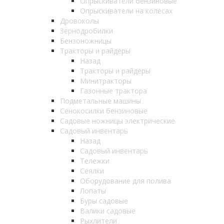
Опрыскиватели бензиновые
Опрыскиватели на колесах
Дровоколы
Зернодробилки
Бензоножницы
Тракторы и райдеры
Назад
Тракторы и райдеры
Минитракторы
Газонные трактора
Подметальные машины
Сенокосилки бензиновые
Садовые ножницы электрические
Садовый инвентарь
Назад
Садовый инвентарь
Тележки
Сеялки
Оборудование для полива
Лопаты
Буры садовые
Валики садовые
Рыхлители