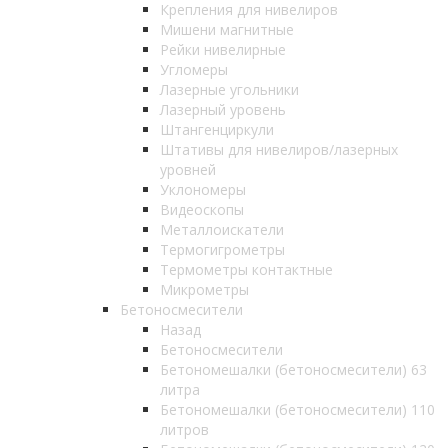
Крепления для нивелиров
Мишени магнитные
Рейки нивелирные
Угломеры
Лазерные угольники
Лазерный уровень
Штангенциркули
Штативы для нивелиров/лазерных
уровней
Уклономеры
Видеоскопы
Металлоискатели
Термогигрометры
Термометры контактные
Микрометры
Бетоносмесители
Назад
Бетоносмесители
Бетономешалки (бетоносмесители) 63
литра
Бетономешалки (бетоносмесители) 110
литров