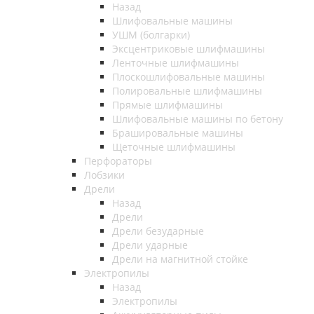
Назад
Шлифовальные машины
УШМ (болгарки)
Эксцентриковые шлифмашины
Ленточные шлифмашины
Плоскошлифовальные машины
Полировальные шлифмашины
Прямые шлифмашины
Шлифовальные машины по бетону
Брашировальные машины
Щеточные шлифмашины
Перфораторы
Лобзики
Дрели
Назад
Дрели
Дрели безударные
Дрели ударные
Дрели на магнитной стойке
Электропилы
Назад
Электропилы