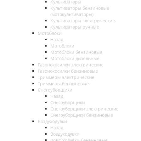
Культиваторы
Культиваторы бензиновые
(мотокультиваторы)
Культиваторы электрические
Культиваторы ручные
Мотоблоки
Назад
Мотоблоки
Мотоблоки бензиновые
Мотоблоки дизельные
Газонокосилки электрические
Газонокосилки бензиновые
Триммеры электрические
Триммеры бензиновые
Снегоуборщики
Назад
Снегоуборщики
Снегоуборщики электрические
Снегоуборщики бензиновые
Воздуходувки
Назад
Воздуходувки
Воздуходувки бензиновые