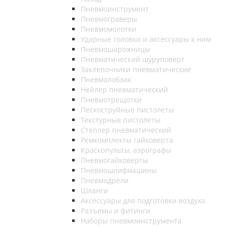
Пневмоинструмент
Пневмограверы
Пневмомолотки
Ударные головки и аксессуары к ним
Пневмошарожницы
Пневматический шуруповерт
Заклепочники пневматические
Пневмолобзик
Нейлер пневматический
Пневмотрещотки
Пескоструйные пистолеты
Текстурные пистолеты
Степлер пневматический
Ремкомплекты гайковерта
Краскопульты, аэрографы
Пневмогайковерты
Пневмошлифмашины
Пневмодрели
Шланги
Аксессуары для подготовки воздуха
Разъемы и фитинги
Наборы пневмоинструмента