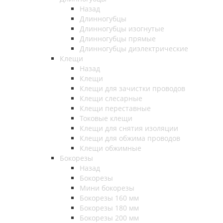
Назад
Длинногубцы
Длинногубцы изогнутые
Длинногубцы прямые
Длинногубцы диэлектрические
Клещи
Назад
Клещи
Клещи для зачистки проводов
Клещи слесарные
Клещи переставные
Токовые клещи
Клещи для снятия изоляции
Клещи для обжима проводов
Клещи обжимные
Бокорезы
Назад
Бокорезы
Мини бокорезы
Бокорезы 160 мм
Бокорезы 180 мм
Бокорезы 200 мм