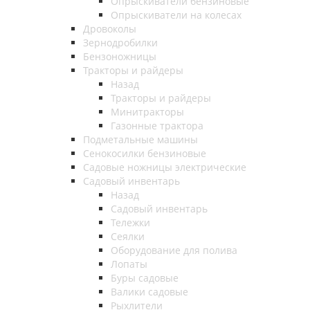
Опрыскиватели бензиновые
Опрыскиватели на колесах
Дровоколы
Зернодробилки
Бензоножницы
Тракторы и райдеры
Назад
Тракторы и райдеры
Минитракторы
Газонные трактора
Подметальные машины
Сенокосилки бензиновые
Садовые ножницы электрические
Садовый инвентарь
Назад
Садовый инвентарь
Тележки
Сеялки
Оборудование для полива
Лопаты
Буры садовые
Валики садовые
Рыхлители