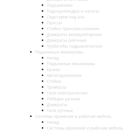
Подъемники
Гидроцилиндры и насосы
Подставки под а/м
Прессы
Стойки трансмиссионные
Домкраты аккумуляторные
Домкраты реечные
Трубогибы гидравлические
Подъемные механизмы
Назад
Подъемные механизмы
Краны
Автоподъемники
Стойки
Траверсы
Тали электрические
Лебедки ручные
Домкраты
Тали ручные
Системы хранения и рабочая мебель
Назад
Системы хранения и рабочая мебель