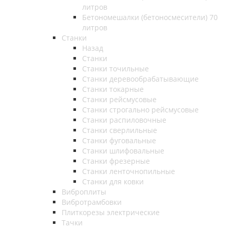
литров
Бетономешалки (бетоносмесители) 70
литров
Станки
Назад
Станки
Станки точильные
Станки деревообрабатывающие
Станки токарные
Станки рейсмусовые
Станки строгально рейсмусовые
Станки распиловочные
Станки сверлильные
Станки фуговальные
Станки шлифовальные
Станки фрезерные
Станки ленточнопильные
Станки для ковки
Виброплиты
Вибротрамбовки
Плиткорезы электрические
Тачки