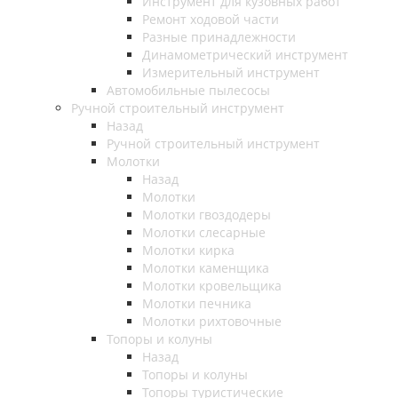
Инструмент для кузовных работ
Ремонт ходовой части
Разные принадлежности
Динамометрический инструмент
Измерительный инструмент
Автомобильные пылесосы
Ручной строительный инструмент
Назад
Ручной строительный инструмент
Молотки
Назад
Молотки
Молотки гвоздодеры
Молотки слесарные
Молотки кирка
Молотки каменщика
Молотки кровельщика
Молотки печника
Молотки рихтовочные
Топоры и колуны
Назад
Топоры и колуны
Топоры туристические