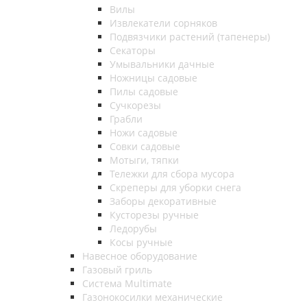
Вилы
Извлекатели сорняков
Подвязчики растений (тапенеры)
Секаторы
Умывальники дачные
Ножницы садовые
Пилы садовые
Сучкорезы
Грабли
Ножи садовые
Совки садовые
Мотыги, тяпки
Тележки для сбора мусора
Скреперы для уборки снега
Заборы декоративные
Кусторезы ручные
Ледорубы
Косы ручные
Навесное оборудование
Газовый гриль
Система Multimate
Газонокосилки механические