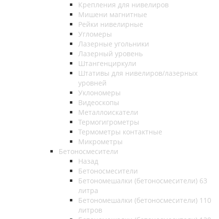
Крепления для нивелиров
Мишени магнитные
Рейки нивелирные
Угломеры
Лазерные угольники
Лазерный уровень
Штангенциркули
Штативы для нивелиров/лазерных
уровней
Уклономеры
Видеоскопы
Металлоискатели
Термогигрометры
Термометры контактные
Микрометры
Бетоносмесители
Назад
Бетоносмесители
Бетономешалки (бетоносмесители) 63
литра
Бетономешалки (бетоносмесители) 110
литров