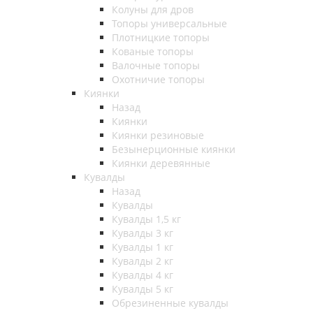
Колуны для дров
Топоры универсальные
Плотницкие топоры
Кованые топоры
Валочные топоры
Охотничие топоры
Киянки
Назад
Киянки
Киянки резиновые
Безынерционные киянки
Киянки деревянные
Кувалды
Назад
Кувалды
Кувалды 1,5 кг
Кувалды 3 кг
Кувалды 1 кг
Кувалды 2 кг
Кувалды 4 кг
Кувалды 5 кг
Обрезиненные кувалды