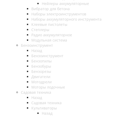
Нейлеры аккумуляторные
Вибратор для бетона
Наборы электроинструментов
Наборы аккумуляторного инструмента
Клеевые пистолеты
Степлеры
Радио аккумуляторное
Модульная система
Бензоинструмент
Назад
Бензоинструмент
Бензопилы
Бензобуры
Бензорезы
Двигатели
Мотодрели
Моторы лодочные
Садовая техника
Назад
Садовая техника
Культиваторы
Назад