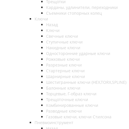
Трещотки
Карданы, удлинители, переходники
Съемники стопорных колец
Ключи
Назад
Ключи
Свечные ключи
Ступичные ключи
Накидные ключи
Односторонние ударные ключи
Рожковые ключи
Разрезные ключи
Стартерные ключи
Шарнирные ключи
Шестигранные ключи (HEX,TORX,SPLINE)
Балонные ключи
Торцевые, Г-образ ключи
Трещоточные ключи
Комбинированные ключи
Разводные ключи
Газовые ключи, ключи Стилсона
Пневмоинструмент
Назад