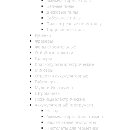
Аккумуляторные пилы
Цепные пилы
Дисковые пилы
Сабельные пилы
Пилы отрезные по металлу
Торцовочные пилы
Рубанки
Фрезеры
Фены строительные
Отбойные молотки
Граверы
Краскопульты электрические
Миксеры
Отвертки аккумуляторные
Гайковерты
Мульти Инструмент
Штроборезы
Ножницы электрические
Аккумуляторный инструмент
Назад
Аккумуляторный инструмент
Заклепочные пистолеты
Пистолеты для герметика