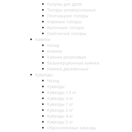
Колуны для дров
Топоры универсальные
Плотницкие топоры
Кованые топоры
Валочные топоры
Охотничие топоры
Киянки
Назад
Киянки
Киянки резиновые
Безынерционные киянки
Киянки деревянные
Кувалды
Назад
Кувалды
Кувалды 1,5 кг
Кувалды 3 кг
Кувалды 1 кг
Кувалды 2 кг
Кувалды 4 кг
Кувалды 5 кг
Обрезиненные кувалды