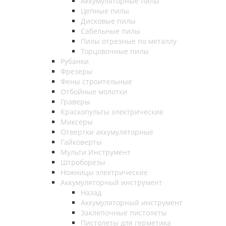
Аккумуляторные пилы
Цепные пилы
Дисковые пилы
Сабельные пилы
Пилы отрезные по металлу
Торцовочные пилы
Рубанки
Фрезеры
Фены строительные
Отбойные молотки
Граверы
Краскопульты электрические
Миксеры
Отвертки аккумуляторные
Гайковерты
Мульти Инструмент
Штроборезы
Ножницы электрические
Аккумуляторный инструмент
Назад
Аккумуляторный инструмент
Заклепочные пистолеты
Пистолеты для герметика