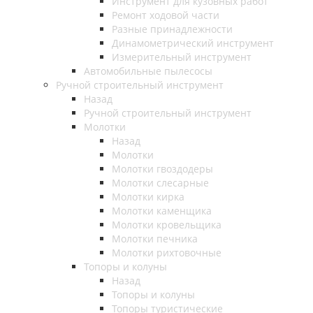
Инструмент для кузовных работ
Ремонт ходовой части
Разные принадлежности
Динамометрический инструмент
Измерительный инструмент
Автомобильные пылесосы
Ручной строительный инструмент
Назад
Ручной строительный инструмент
Молотки
Назад
Молотки
Молотки гвоздодеры
Молотки слесарные
Молотки кирка
Молотки каменщика
Молотки кровельщика
Молотки печника
Молотки рихтовочные
Топоры и колуны
Назад
Топоры и колуны
Топоры туристические