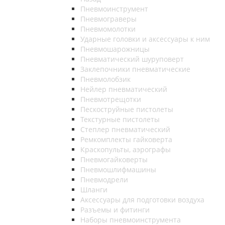
Пневмоинструмент
Пневмограверы
Пневмомолотки
Ударные головки и аксессуары к ним
Пневмошарожницы
Пневматический шуруповерт
Заклепочники пневматические
Пневмолобзик
Нейлер пневматический
Пневмотрещотки
Пескоструйные пистолеты
Текстурные пистолеты
Степлер пневматический
Ремкомплекты гайковерта
Краскопульты, аэрографы
Пневмогайковерты
Пневмошлифмашины
Пневмодрели
Шланги
Аксессуары для подготовки воздуха
Разъемы и фитинги
Наборы пневмоинструмента