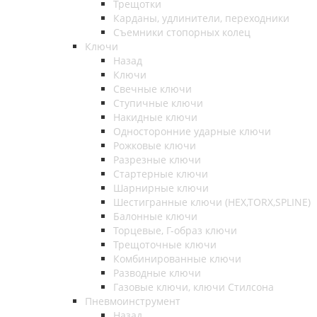
Трещотки
Карданы, удлинители, переходники
Съемники стопорных колец
Ключи
Назад
Ключи
Свечные ключи
Ступичные ключи
Накидные ключи
Односторонние ударные ключи
Рожковые ключи
Разрезные ключи
Стартерные ключи
Шарнирные ключи
Шестигранные ключи (HEX,TORX,SPLINE)
Балонные ключи
Торцевые, Г-образ ключи
Трещоточные ключи
Комбинированные ключи
Разводные ключи
Газовые ключи, ключи Стилсона
Пневмоинструмент
Назад