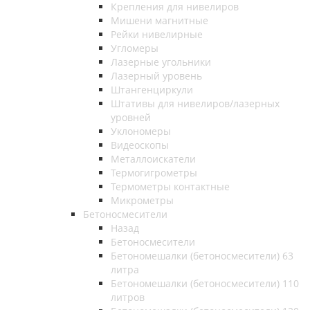
Крепления для нивелиров
Мишени магнитные
Рейки нивелирные
Угломеры
Лазерные угольники
Лазерный уровень
Штангенциркули
Штативы для нивелиров/лазерных
уровней
Уклономеры
Видеоскопы
Металлоискатели
Термогигрометры
Термометры контактные
Микрометры
Бетоносмесители
Назад
Бетоносмесители
Бетономешалки (бетоносмесители) 63
литра
Бетономешалки (бетоносмесители) 110
литров