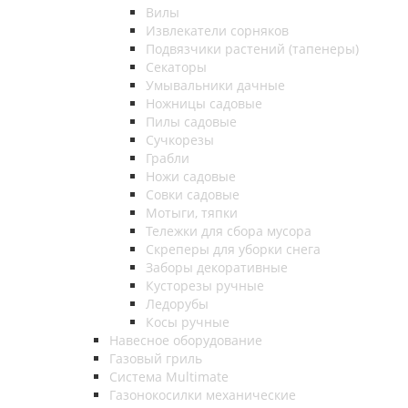
Вилы
Извлекатели сорняков
Подвязчики растений (тапенеры)
Секаторы
Умывальники дачные
Ножницы садовые
Пилы садовые
Сучкорезы
Грабли
Ножи садовые
Совки садовые
Мотыги, тяпки
Тележки для сбора мусора
Скреперы для уборки снега
Заборы декоративные
Кусторезы ручные
Ледорубы
Косы ручные
Навесное оборудование
Газовый гриль
Система Multimate
Газонокосилки механические