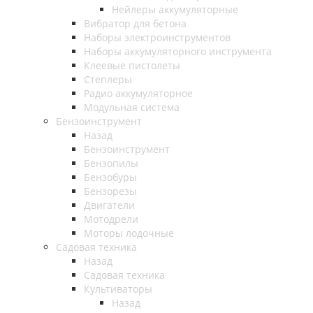
Нейлеры аккумуляторные
Вибратор для бетона
Наборы электроинструментов
Наборы аккумуляторного инструмента
Клеевые пистолеты
Степлеры
Радио аккумуляторное
Модульная система
Бензоинструмент
Назад
Бензоинструмент
Бензопилы
Бензобуры
Бензорезы
Двигатели
Мотодрели
Моторы лодочные
Садовая техника
Назад
Садовая техника
Культиваторы
Назад