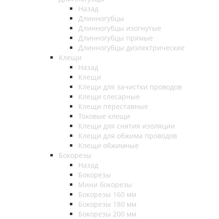
Назад
Длинногубцы
Длинногубцы изогнутые
Длинногубцы прямые
Длинногубцы диэлектрические
Клещи
Назад
Клещи
Клещи для зачистки проводов
Клещи слесарные
Клещи переставные
Токовые клещи
Клещи для снятия изоляции
Клещи для обжима проводов
Клещи обжимные
Бокорезы
Назад
Бокорезы
Мини бокорезы
Бокорезы 160 мм
Бокорезы 180 мм
Бокорезы 200 мм