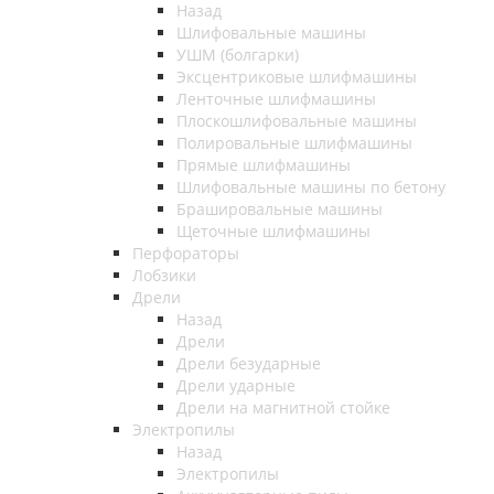
Назад
Шлифовальные машины
УШМ (болгарки)
Эксцентриковые шлифмашины
Ленточные шлифмашины
Плоскошлифовальные машины
Полировальные шлифмашины
Прямые шлифмашины
Шлифовальные машины по бетону
Брашировальные машины
Щеточные шлифмашины
Перфораторы
Лобзики
Дрели
Назад
Дрели
Дрели безударные
Дрели ударные
Дрели на магнитной стойке
Электропилы
Назад
Электропилы