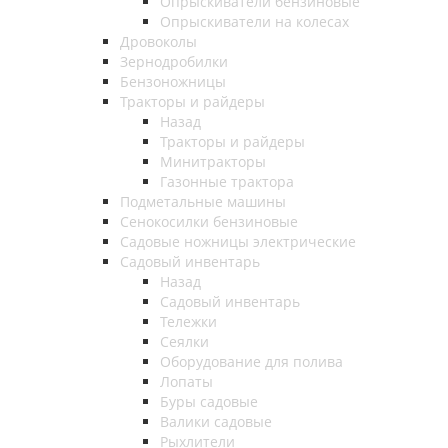
Опрыскиватели бензиновые
Опрыскиватели на колесах
Дровоколы
Зернодробилки
Бензоножницы
Тракторы и райдеры
Назад
Тракторы и райдеры
Минитракторы
Газонные трактора
Подметальные машины
Сенокосилки бензиновые
Садовые ножницы электрические
Садовый инвентарь
Назад
Садовый инвентарь
Тележки
Сеялки
Оборудование для полива
Лопаты
Буры садовые
Валики садовые
Рыхлители