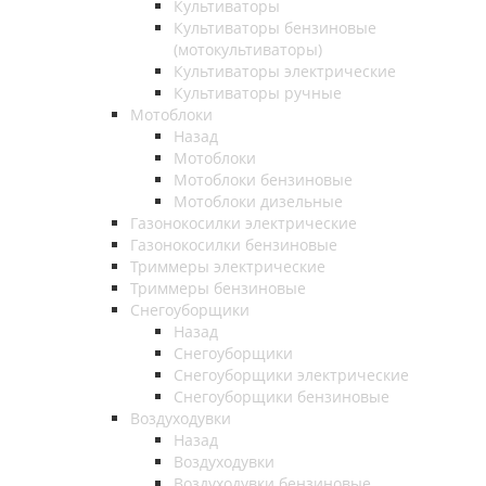
Культиваторы
Культиваторы бензиновые
(мотокультиваторы)
Культиваторы электрические
Культиваторы ручные
Мотоблоки
Назад
Мотоблоки
Мотоблоки бензиновые
Мотоблоки дизельные
Газонокосилки электрические
Газонокосилки бензиновые
Триммеры электрические
Триммеры бензиновые
Снегоуборщики
Назад
Снегоуборщики
Снегоуборщики электрические
Снегоуборщики бензиновые
Воздуходувки
Назад
Воздуходувки
Воздуходувки бензиновые