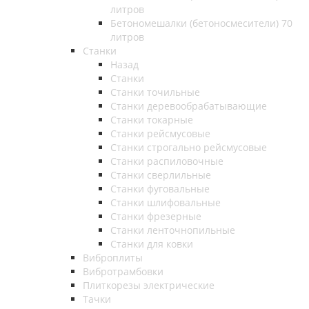
литров
Бетономешалки (бетоносмесители) 70
литров
Станки
Назад
Станки
Станки точильные
Станки деревообрабатывающие
Станки токарные
Станки рейсмусовые
Станки строгально рейсмусовые
Станки распиловочные
Станки сверлильные
Станки фуговальные
Станки шлифовальные
Станки фрезерные
Станки ленточнопильные
Станки для ковки
Виброплиты
Вибротрамбовки
Плиткорезы электрические
Тачки