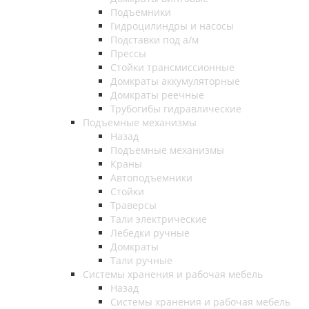
Подъемники
Гидроцилиндры и насосы
Подставки под а/м
Прессы
Стойки трансмиссионные
Домкраты аккумуляторные
Домкраты реечные
Трубогибы гидравлические
Подъемные механизмы
Назад
Подъемные механизмы
Краны
Автоподъемники
Стойки
Траверсы
Тали электрические
Лебедки ручные
Домкраты
Тали ручные
Системы хранения и рабочая мебель
Назад
Системы хранения и рабочая мебель