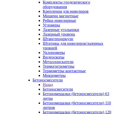
Комплекты геодезического
оборудования
Крепления для нивелиров
Мишени магнитные
Рейки нивелирные
Угломеры
Лазерные угольники
Лазерный уровень
Штангенциркули
Штативы для нивелиров/лазерных
уровней
Уклономеры
Видеоскопы
Металлоискатели
Термогигрометры
Термометры контактные
Микрометры
Бетоносмесители
Назад
Бетоносмесители
Бетономешалки (бетоносмесители) 63
литра
Бетономешалки (бетоносмесители) 110
литров
Бетономешалки (бетоносмесители) 120