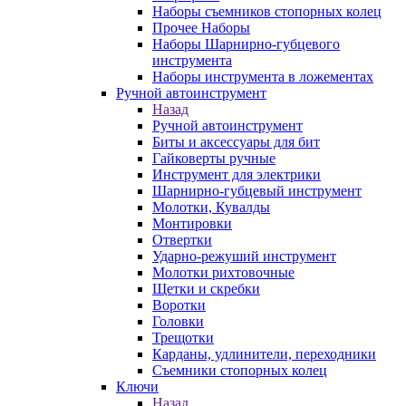
Наборы съемников стопорных колец
Прочее Наборы
Наборы Шарнирно-губцевого
инструмента
Наборы инструмента в ложементах
Ручной автоинструмент
Назад
Ручной автоинструмент
Биты и аксессуары для бит
Гайковерты ручные
Инструмент для электрики
Шарнирно-губцевый инструмент
Молотки, Кувалды
Монтировки
Отвертки
Ударно-режуший инструмент
Молотки рихтовочные
Щетки и скребки
Воротки
Головки
Трещотки
Карданы, удлинители, переходники
Съемники стопорных колец
Ключи
Назад