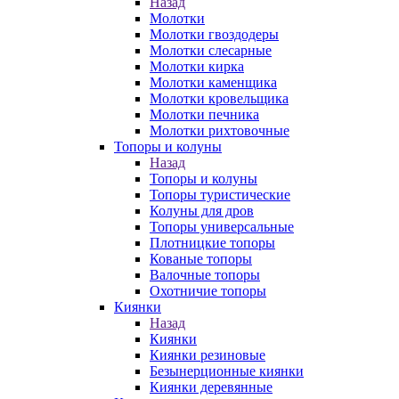
Назад
Молотки
Молотки гвоздодеры
Молотки слесарные
Молотки кирка
Молотки каменщика
Молотки кровельщика
Молотки печника
Молотки рихтовочные
Топоры и колуны
Назад
Топоры и колуны
Топоры туристические
Колуны для дров
Топоры универсальные
Плотницкие топоры
Кованые топоры
Валочные топоры
Охотничие топоры
Киянки
Назад
Киянки
Киянки резиновые
Безынерционные киянки
Киянки деревянные