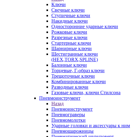
Ключи
Свечные ключи
Ступичные ключи
Накидные ключи
Односторонние ударные ключи
Рожковые ключи
Разрезные ключи
Стартерные ключи
Шарнирные ключи
Шестигранные ключи
(HEX,TORX,SPLINE)
Балонные ключи
Торцевые, Г-образ ключи
Трещоточные ключи
Комбинированные ключи
Разводные ключи
Газовые ключи, ключи Стилсона
Пневмоинструмент
Назад
Пневмоинструмент
Пневмограверы
Пневмомолотки
Ударные головки и аксессуары к ним
Пневмошарожницы
Пневматический шуруповерт