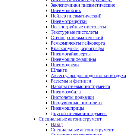
Заклепочники пневматические
Пневмолобзик
Нейлер пневматический
Пневмотрещотки
Пескоструйные пистолеты
Текстурные пистолеты
Степлер пневматический
Ремкомплекты гайковерта
Краскопульты, аэрографы
Пневмогайковерты
Пневмошлифмашины
Пневмодрели
Шланги
Аксессуары для подготовки воздуха
Разъемы и фитинги
Наборы пневмоинструмента
Пневмозубила
Пистолеты подкачки
Продувочные пистолеты
Пневмошприцы
Другой пневмоинструмент
Специальные автоинструмент
Назад
Специальные автоинструмент