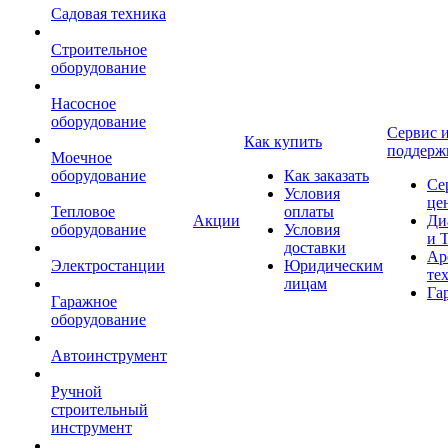
Садовая техника
Строительное
оборудование
Насосное
оборудование
Сервис 
Как купить
поддерж
Моечное
оборудование
Как заказать
Се
Условия
це
Тепловое
оплаты
Акции
Ди
оборудование
Условия
и 
доставки
Ар
Электростанции
Юридическим
те
лицам
Га
Гаражное
оборудование
Автоинструмент
Ручной
строительный
инструмент