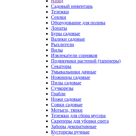
Назад
Садовый инвентарь
Тележки
Сеялки
Оборудование для полива
Лопаты
Буры садовые
Валики садовые
Рыхлители
Вилы
Извлекатели сорняков
Подвязчики растений (тапенеры)
Секаторы
Умывальники дачные
Ножницы садовые
Пилы садовые
Сучкорезы
Грабли
Ножи садовые
Совки садовые
Мотыги, тяпки
Тележки для сбора мусора
Скреперы для уборки снега
Заборы декоративные
Кусторезы ручные