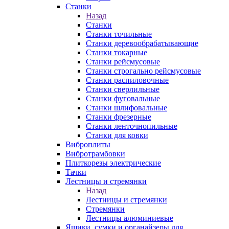
Станки
Назад
Станки
Станки точильные
Станки деревообрабатывающие
Станки токарные
Станки рейсмусовые
Станки строгально рейсмусовые
Станки распиловочные
Станки сверлильные
Станки фуговальные
Станки шлифовальные
Станки фрезерные
Станки ленточнопильные
Станки для ковки
Виброплиты
Вибротрамбовки
Плиткорезы электрические
Тачки
Лестницы и стремянки
Назад
Лестницы и стремянки
Стремянки
Лестницы алюминиевые
Ящики, сумки и органайзеры для