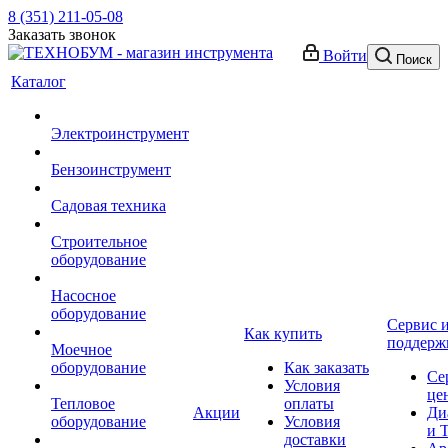
8 (351) 211-05-08
Заказать звонок
Войти
Поиск
Каталог
Электроинструмент
Бензоинструмент
Садовая техника
Строительное
оборудование
Насосное
оборудование
Сервис 
Как купить
поддерж
Моечное
оборудование
Как заказать
Се
Условия
це
Тепловое
оплаты
Акции
Ди
оборудование
Условия
и 
доставки