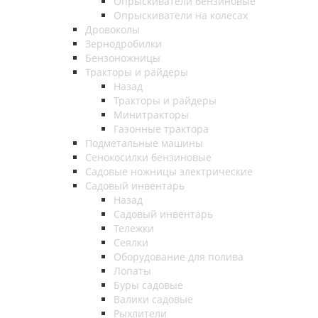
Опрыскиватели бензиновые
Опрыскиватели на колесах
Дровоколы
Зернодробилки
Бензоножницы
Тракторы и райдеры
Назад
Тракторы и райдеры
Минитракторы
Газонные трактора
Подметальные машины
Сенокосилки бензиновые
Садовые ножницы электрические
Садовый инвентарь
Назад
Садовый инвентарь
Тележки
Сеялки
Оборудование для полива
Лопаты
Буры садовые
Валики садовые
Рыхлители