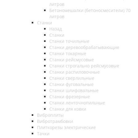
литров
Бетономешалки (бетоносмесители) 70
литров
Станки
Назад
Станки
Станки точильные
Станки деревообрабатывающие
Станки токарные
Станки рейсмусовые
Станки строгально рейсмусовые
Станки распиловочные
Станки сверлильные
Станки фуговальные
Станки шлифовальные
Станки фрезерные
Станки ленточнопильные
Станки для ковки
Виброплиты
Вибротрамбовки
Плиткорезы электрические
Тачки