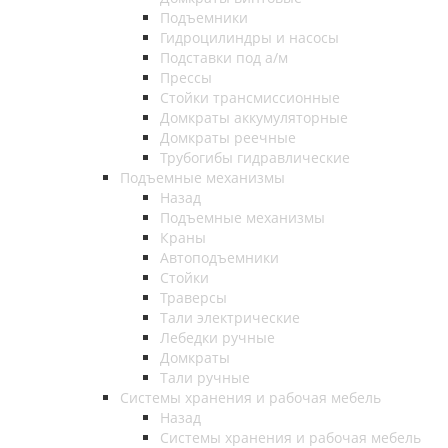
Подъемники
Гидроцилиндры и насосы
Подставки под а/м
Прессы
Стойки трансмиссионные
Домкраты аккумуляторные
Домкраты реечные
Трубогибы гидравлические
Подъемные механизмы
Назад
Подъемные механизмы
Краны
Автоподъемники
Стойки
Траверсы
Тали электрические
Лебедки ручные
Домкраты
Тали ручные
Системы хранения и рабочая мебель
Назад
Системы хранения и рабочая мебель