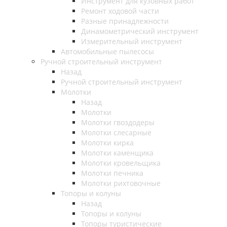
Инструмент для кузовных работ
Ремонт ходовой части
Разные принадлежности
Динамометрический инструмент
Измерительный инструмент
Автомобильные пылесосы
Ручной строительный инструмент
Назад
Ручной строительный инструмент
Молотки
Назад
Молотки
Молотки гвоздодеры
Молотки слесарные
Молотки кирка
Молотки каменщика
Молотки кровельщика
Молотки печника
Молотки рихтовочные
Топоры и колуны
Назад
Топоры и колуны
Топоры туристические