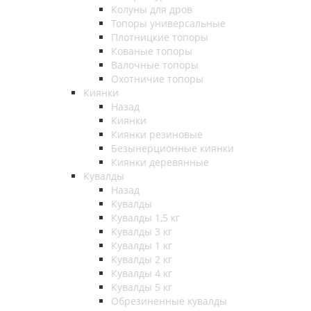
Колуны для дров
Топоры универсальные
Плотницкие топоры
Кованые топоры
Валочные топоры
Охотничие топоры
Киянки
Назад
Киянки
Киянки резиновые
Безынерционные киянки
Киянки деревянные
Кувалды
Назад
Кувалды
Кувалды 1,5 кг
Кувалды 3 кг
Кувалды 1 кг
Кувалды 2 кг
Кувалды 4 кг
Кувалды 5 кг
Обрезиненные кувалды