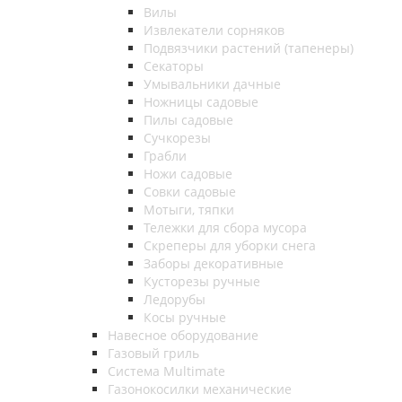
Вилы
Извлекатели сорняков
Подвязчики растений (тапенеры)
Секаторы
Умывальники дачные
Ножницы садовые
Пилы садовые
Сучкорезы
Грабли
Ножи садовые
Совки садовые
Мотыги, тяпки
Тележки для сбора мусора
Скреперы для уборки снега
Заборы декоративные
Кусторезы ручные
Ледорубы
Косы ручные
Навесное оборудование
Газовый гриль
Система Multimate
Газонокосилки механические