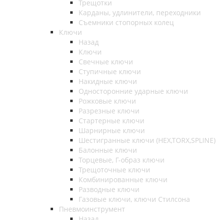
Трещотки
Карданы, удлинители, переходники
Съемники стопорных колец
Ключи
Назад
Ключи
Свечные ключи
Ступичные ключи
Накидные ключи
Односторонние ударные ключи
Рожковые ключи
Разрезные ключи
Стартерные ключи
Шарнирные ключи
Шестигранные ключи (HEX,TORX,SPLINE)
Балонные ключи
Торцевые, Г-образ ключи
Трещоточные ключи
Комбинированные ключи
Разводные ключи
Газовые ключи, ключи Стилсона
Пневмоинструмент
Назад