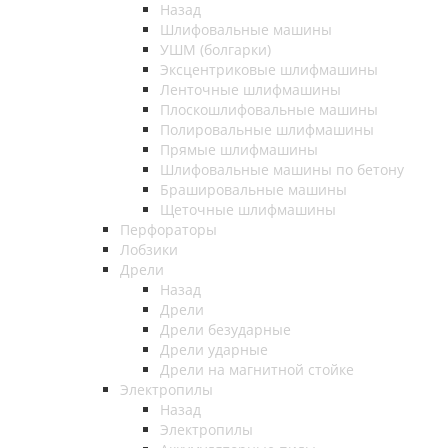
Назад
Шлифовальные машины
УШМ (болгарки)
Эксцентриковые шлифмашины
Ленточные шлифмашины
Плоскошлифовальные машины
Полировальные шлифмашины
Прямые шлифмашины
Шлифовальные машины по бетону
Брашировальные машины
Щеточные шлифмашины
Перфораторы
Лобзики
Дрели
Назад
Дрели
Дрели безударные
Дрели ударные
Дрели на магнитной стойке
Электропилы
Назад
Электропилы