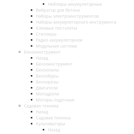
Нейлеры аккумуляторные
Вибратор для бетона
Наборы электроинструментов
Наборы аккумуляторного инструмента
Клеевые пистолеты
Степлеры
Радио аккумуляторное
Модульная система
Бензоинструмент
Назад
Бензоинструмент
Бензопилы
Бензобуры
Бензорезы
Двигатели
Мотодрели
Моторы лодочные
Садовая техника
Назад
Садовая техника
Культиваторы
Назад