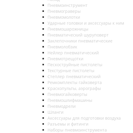
Пневмоинструмент
Пневмограверы
Пневмомолотки
Ударные головки и аксессуары к ним
Пневмошарожницы
Пневматический шуруповерт
Заклепочники пневматические
Пневмолобзик
Нейлер пневматический
Пневмотрещотки
Пескоструйные пистолеты
Текстурные пистолеты
Степлер пневматический
Ремкомплекты гайковерта
Краскопульты, аэрографы
Пневмогайковерты
Пневмошлифмашины
Пневмодрели
Шланги
Аксессуары для подготовки воздуха
Разъемы и фитинги
Наборы пневмоинструмента