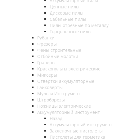
Аккумуляторные пилы
Цепные пилы
Дисковые пилы
Сабельные пилы
Пилы отрезные по металлу
Торцовочные пилы
Рубанки
Фрезеры
Фены строительные
Отбойные молотки
Граверы
Краскопульты электрические
Миксеры
Отвертки аккумуляторные
Гайковерты
Мульти Инструмент
Штроборезы
Ножницы электрические
Аккумуляторный инструмент
Назад
Аккумуляторный инструмент
Заклепочные пистолеты
Пистолеты для герметика