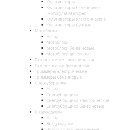
Культиваторы
Культиваторы бензиновые
(мотокультиваторы)
Культиваторы электрические
Культиваторы ручные
Мотоблоки
Назад
Мотоблоки
Мотоблоки бензиновые
Мотоблоки дизельные
Газонокосилки электрические
Газонокосилки бензиновые
Триммеры электрические
Триммеры бензиновые
Снегоуборщики
Назад
Снегоуборщики
Снегоуборщики электрические
Снегоуборщики бензиновые
Воздуходувки
Назад
Воздуходувки
Воздуходувки бензиновые