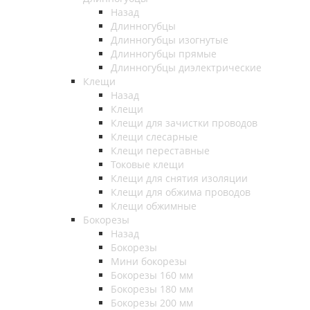
Назад
Длинногубцы
Длинногубцы изогнутые
Длинногубцы прямые
Длинногубцы диэлектрические
Клещи
Назад
Клещи
Клещи для зачистки проводов
Клещи слесарные
Клещи переставные
Токовые клещи
Клещи для снятия изоляции
Клещи для обжима проводов
Клещи обжимные
Бокорезы
Назад
Бокорезы
Мини бокорезы
Бокорезы 160 мм
Бокорезы 180 мм
Бокорезы 200 мм