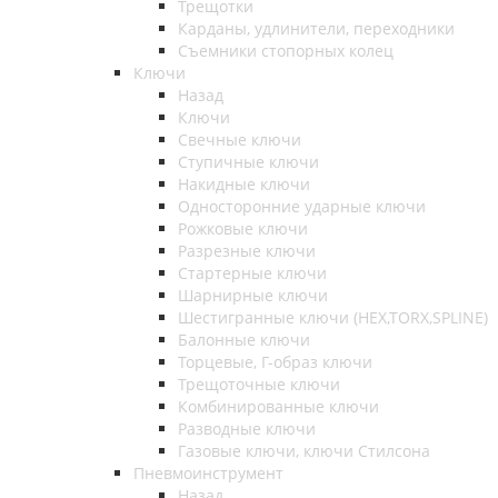
Трещотки
Карданы, удлинители, переходники
Съемники стопорных колец
Ключи
Назад
Ключи
Свечные ключи
Ступичные ключи
Накидные ключи
Односторонние ударные ключи
Рожковые ключи
Разрезные ключи
Стартерные ключи
Шарнирные ключи
Шестигранные ключи (HEX,TORX,SPLINE)
Балонные ключи
Торцевые, Г-образ ключи
Трещоточные ключи
Комбинированные ключи
Разводные ключи
Газовые ключи, ключи Стилсона
Пневмоинструмент
Назад