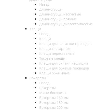
Назад
Длинногубцы
Длинногубцы изогнутые
Длинногубцы прямые
Длинногубцы диэлектрические
Клещи
Назад
Клещи
Клещи для зачистки проводов
Клещи слесарные
Клещи переставные
Токовые клещи
Клещи для снятия изоляции
Клещи для обжима проводов
Клещи обжимные
Бокорезы
Назад
Бокорезы
Мини бокорезы
Бокорезы 160 мм
Бокорезы 180 мм
Бокорезы 200 мм