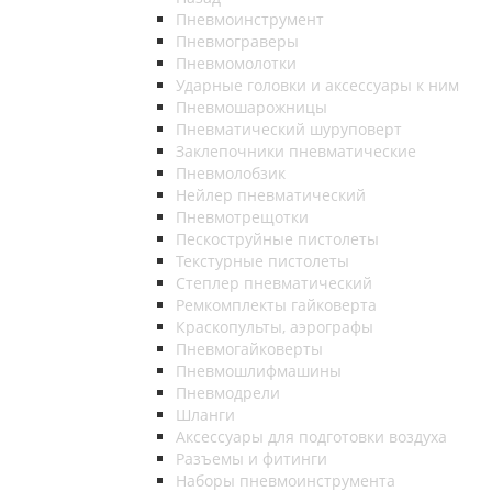
Пневмоинструмент
Пневмограверы
Пневмомолотки
Ударные головки и аксессуары к ним
Пневмошарожницы
Пневматический шуруповерт
Заклепочники пневматические
Пневмолобзик
Нейлер пневматический
Пневмотрещотки
Пескоструйные пистолеты
Текстурные пистолеты
Степлер пневматический
Ремкомплекты гайковерта
Краскопульты, аэрографы
Пневмогайковерты
Пневмошлифмашины
Пневмодрели
Шланги
Аксессуары для подготовки воздуха
Разъемы и фитинги
Наборы пневмоинструмента