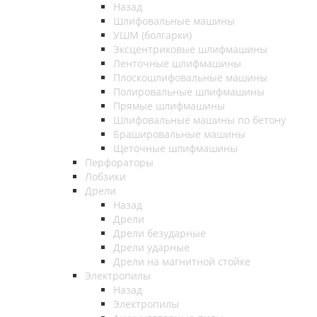
Назад
Шлифовальные машины
УШМ (болгарки)
Эксцентриковые шлифмашины
Ленточные шлифмашины
Плоскошлифовальные машины
Полировальные шлифмашины
Прямые шлифмашины
Шлифовальные машины по бетону
Брашировальные машины
Щеточные шлифмашины
Перфораторы
Лобзики
Дрели
Назад
Дрели
Дрели безударные
Дрели ударные
Дрели на магнитной стойке
Электропилы
Назад
Электропилы