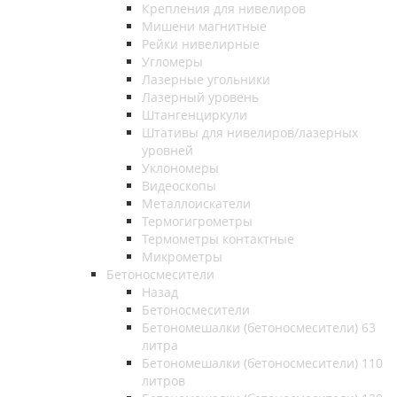
Крепления для нивелиров
Мишени магнитные
Рейки нивелирные
Угломеры
Лазерные угольники
Лазерный уровень
Штангенциркули
Штативы для нивелиров/лазерных
уровней
Уклономеры
Видеоскопы
Металлоискатели
Термогигрометры
Термометры контактные
Микрометры
Бетоносмесители
Назад
Бетоносмесители
Бетономешалки (бетоносмесители) 63
литра
Бетономешалки (бетоносмесители) 110
литров