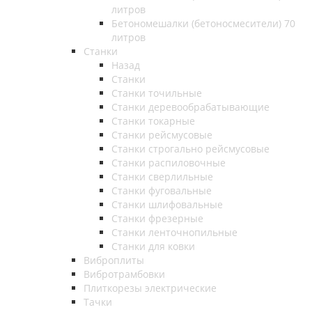
литров
Бетономешалки (бетоносмесители) 70
литров
Станки
Назад
Станки
Станки точильные
Станки деревообрабатывающие
Станки токарные
Станки рейсмусовые
Станки строгально рейсмусовые
Станки распиловочные
Станки сверлильные
Станки фуговальные
Станки шлифовальные
Станки фрезерные
Станки ленточнопильные
Станки для ковки
Виброплиты
Вибротрамбовки
Плиткорезы электрические
Тачки