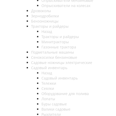
Опрыскиватели бензиновые
Опрыскиватели на колесах
Дровоколы
Зернодробилки
Бензоножницы
Тракторы и райдеры
Назад
Тракторы и райдеры
Минитракторы
Газонные трактора
Подметальные машины
Сенокосилки бензиновые
Садовые ножницы электрические
Садовый инвентарь
Назад
Садовый инвентарь
Тележки
Сеялки
Оборудование для полива
Лопаты
Буры садовые
Валики садовые
Рыхлители