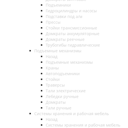
Подъемники
Гидроцилиндры и насосы
Подставки под а/м
Прессы
Стойки трансмиссионные
Домкраты аккумуляторные
Домкраты реечные
Трубогибы гидравлические
Подъемные механизмы
Назад
Подъемные механизмы
Краны
Автоподъемники
Стойки
Траверсы
Тали электрические
Лебедки ручные
Домкраты
Тали ручные
Системы хранения и рабочая мебель
Назад
Системы хранения и рабочая мебель