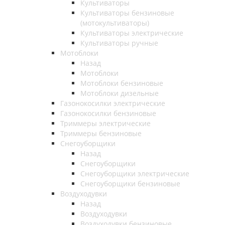
Культиваторы
Культиваторы бензиновые
(мотокультиваторы)
Культиваторы электрические
Культиваторы ручные
Мотоблоки
Назад
Мотоблоки
Мотоблоки бензиновые
Мотоблоки дизельные
Газонокосилки электрические
Газонокосилки бензиновые
Триммеры электрические
Триммеры бензиновые
Снегоуборщики
Назад
Снегоуборщики
Снегоуборщики электрические
Снегоуборщики бензиновые
Воздуходувки
Назад
Воздуходувки
Воздуходувки бензиновые