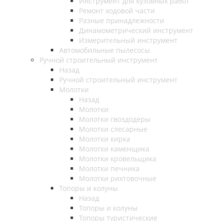
Инструмент для кузовных работ
Ремонт ходовой части
Разные принадлежности
Динамометрический инструмент
Измерительный инструмент
Автомобильные пылесосы
Ручной строительный инструмент
Назад
Ручной строительный инструмент
Молотки
Назад
Молотки
Молотки гвоздодеры
Молотки слесарные
Молотки кирка
Молотки каменщика
Молотки кровельщика
Молотки печника
Молотки рихтовочные
Топоры и колуны
Назад
Топоры и колуны
Топоры туристические