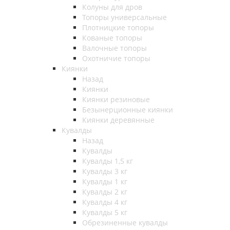
Колуны для дров
Топоры универсальные
Плотницкие топоры
Кованые топоры
Валочные топоры
Охотничие топоры
Киянки
Назад
Киянки
Киянки резиновые
Безынерционные киянки
Киянки деревянные
Кувалды
Назад
Кувалды
Кувалды 1,5 кг
Кувалды 3 кг
Кувалды 1 кг
Кувалды 2 кг
Кувалды 4 кг
Кувалды 5 кг
Обрезиненные кувалды