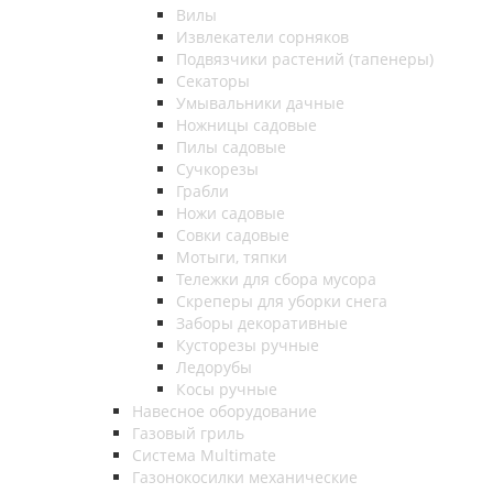
Вилы
Извлекатели сорняков
Подвязчики растений (тапенеры)
Секаторы
Умывальники дачные
Ножницы садовые
Пилы садовые
Сучкорезы
Грабли
Ножи садовые
Совки садовые
Мотыги, тяпки
Тележки для сбора мусора
Скреперы для уборки снега
Заборы декоративные
Кусторезы ручные
Ледорубы
Косы ручные
Навесное оборудование
Газовый гриль
Система Multimate
Газонокосилки механические