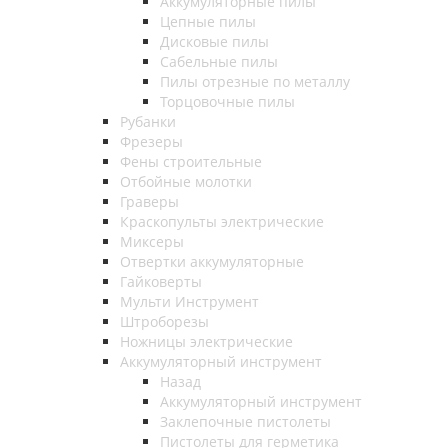
Аккумуляторные пилы
Цепные пилы
Дисковые пилы
Сабельные пилы
Пилы отрезные по металлу
Торцовочные пилы
Рубанки
Фрезеры
Фены строительные
Отбойные молотки
Граверы
Краскопульты электрические
Миксеры
Отвертки аккумуляторные
Гайковерты
Мульти Инструмент
Штроборезы
Ножницы электрические
Аккумуляторный инструмент
Назад
Аккумуляторный инструмент
Заклепочные пистолеты
Пистолеты для герметика