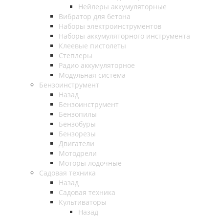
Нейлеры аккумуляторные
Вибратор для бетона
Наборы электроинструментов
Наборы аккумуляторного инструмента
Клеевые пистолеты
Степлеры
Радио аккумуляторное
Модульная система
Бензоинструмент
Назад
Бензоинструмент
Бензопилы
Бензобуры
Бензорезы
Двигатели
Мотодрели
Моторы лодочные
Садовая техника
Назад
Садовая техника
Культиваторы
Назад