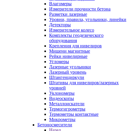
Влагомеры
Измерители прочности бетона
Разметки лазерные
Уровни, правила, угольники, линейки
Детекторы
Измерительное колесо
Комплекты геодезического
оборудования
Крепления для нивелиров
Мишени магнитные
Рейки нивелирные
Угломеры
Лазерные угольники
Лазерный уровень
Штангенциркули
Штативы для нивелиров/лазерных
уровней
Уклономеры
Видеоскопы
Металлоискатели
Термогигрометры
Термометры контактные
Микрометры
Бетоносмесители
Назад