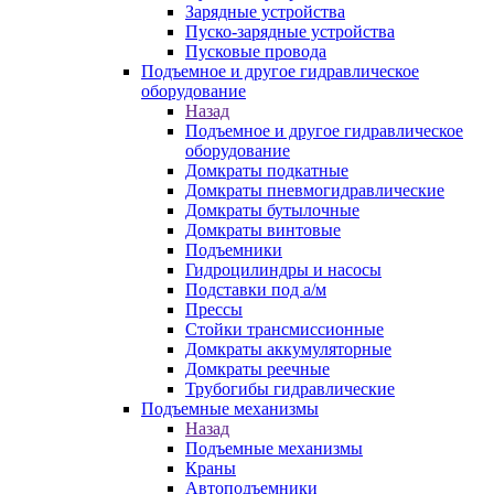
Зарядные устройства
Пуско-зарядные устройства
Пусковые провода
Подъемное и другое гидравлическое
оборудование
Назад
Подъемное и другое гидравлическое
оборудование
Домкраты подкатные
Домкраты пневмогидравлические
Домкраты бутылочные
Домкраты винтовые
Подъемники
Гидроцилиндры и насосы
Подставки под а/м
Прессы
Стойки трансмиссионные
Домкраты аккумуляторные
Домкраты реечные
Трубогибы гидравлические
Подъемные механизмы
Назад
Подъемные механизмы
Краны
Автоподъемники