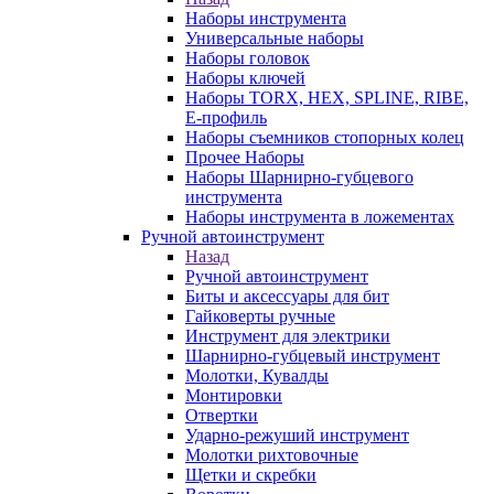
Наборы инструмента
Универсальные наборы
Наборы головок
Наборы ключей
Наборы TORX, HEX, SPLINE, RIBE,
E-профиль
Наборы съемников стопорных колец
Прочее Наборы
Наборы Шарнирно-губцевого
инструмента
Наборы инструмента в ложементах
Ручной автоинструмент
Назад
Ручной автоинструмент
Биты и аксессуары для бит
Гайковерты ручные
Инструмент для электрики
Шарнирно-губцевый инструмент
Молотки, Кувалды
Монтировки
Отвертки
Ударно-режуший инструмент
Молотки рихтовочные
Щетки и скребки