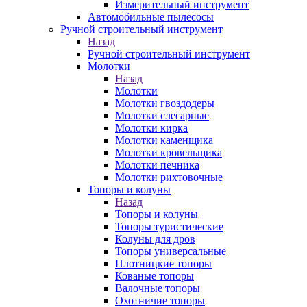
Измерительный инструмент
Автомобильные пылесосы
Ручной строительный инструмент
Назад
Ручной строительный инструмент
Молотки
Назад
Молотки
Молотки гвоздодеры
Молотки слесарные
Молотки кирка
Молотки каменщика
Молотки кровельщика
Молотки печника
Молотки рихтовочные
Топоры и колуны
Назад
Топоры и колуны
Топоры туристические
Колуны для дров
Топоры универсальные
Плотницкие топоры
Кованые топоры
Валочные топоры
Охотничие топоры