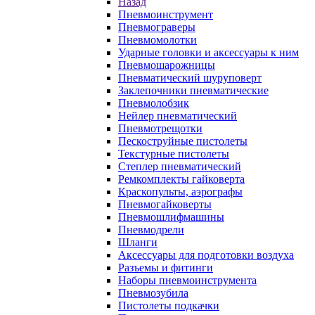
Назад
Пневмоинструмент
Пневмограверы
Пневмомолотки
Ударные головки и аксессуары к ним
Пневмошарожницы
Пневматический шуруповерт
Заклепочники пневматические
Пневмолобзик
Нейлер пневматический
Пневмотрещотки
Пескоструйные пистолеты
Текстурные пистолеты
Степлер пневматический
Ремкомплекты гайковерта
Краскопульты, аэрографы
Пневмогайковерты
Пневмошлифмашины
Пневмодрели
Шланги
Аксессуары для подготовки воздуха
Разъемы и фитинги
Наборы пневмоинструмента
Пневмозубила
Пистолеты подкачки