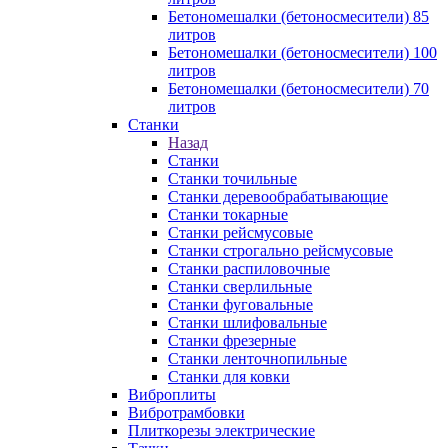
Бетономешалки (бетоносмесители) 85
литров
Бетономешалки (бетоносмесители) 100
литров
Бетономешалки (бетоносмесители) 70
литров
Станки
Назад
Станки
Станки точильные
Станки деревообрабатывающие
Станки токарные
Станки рейсмусовые
Станки строгально рейсмусовые
Станки распиловочные
Станки сверлильные
Станки фуговальные
Станки шлифовальные
Станки фрезерные
Станки ленточнопильные
Станки для ковки
Виброплиты
Вибротрамбовки
Плиткорезы электрические