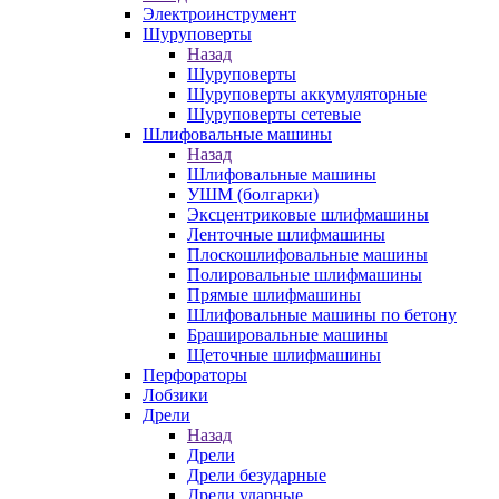
Электроинструмент
Шуруповерты
Назад
Шуруповерты
Шуруповерты аккумуляторные
Шуруповерты сетевые
Шлифовальные машины
Назад
Шлифовальные машины
УШМ (болгарки)
Эксцентриковые шлифмашины
Ленточные шлифмашины
Плоскошлифовальные машины
Полировальные шлифмашины
Прямые шлифмашины
Шлифовальные машины по бетону
Брашировальные машины
Щеточные шлифмашины
Перфораторы
Лобзики
Дрели
Назад
Дрели
Дрели безударные
Дрели ударные