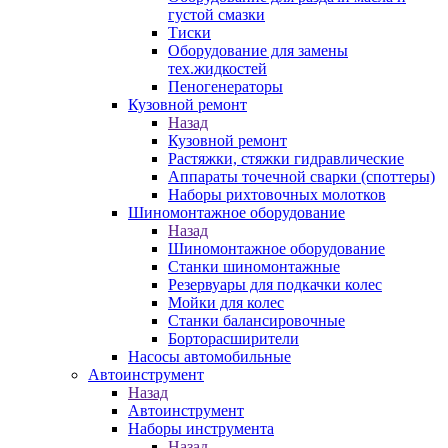
густой смазки
Тиски
Оборудование для замены
тех.жидкостей
Пеногенераторы
Кузовной ремонт
Назад
Кузовной ремонт
Растяжки, стяжки гидравлические
Аппараты точечной сварки (споттеры)
Наборы рихтовочных молотков
Шиномонтажное оборудование
Назад
Шиномонтажное оборудование
Станки шиномонтажные
Резервуары для подкачки колес
Мойки для колес
Станки балансировочные
Борторасширители
Насосы автомобильные
Автоинструмент
Назад
Автоинструмент
Наборы инструмента
Назад