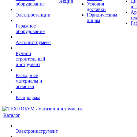
Акции
Ди
оборудование
Условия
и 
доставки
Ар
Электростанции
Юридическим
те
лицам
Га
Гаражное
оборудование
Автоинструмент
Ручной
строительный
инструмент
Расходные
материалы и
оснастка
Распродажа
Каталог
Электроинструмент