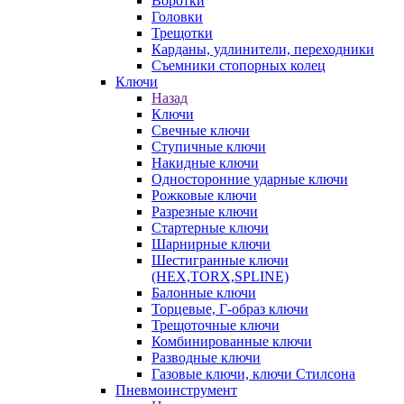
Воротки
Головки
Трещотки
Карданы, удлинители, переходники
Съемники стопорных колец
Ключи
Назад
Ключи
Свечные ключи
Ступичные ключи
Накидные ключи
Односторонние ударные ключи
Рожковые ключи
Разрезные ключи
Стартерные ключи
Шарнирные ключи
Шестигранные ключи
(HEX,TORX,SPLINE)
Балонные ключи
Торцевые, Г-образ ключи
Трещоточные ключи
Комбинированные ключи
Разводные ключи
Газовые ключи, ключи Стилсона
Пневмоинструмент