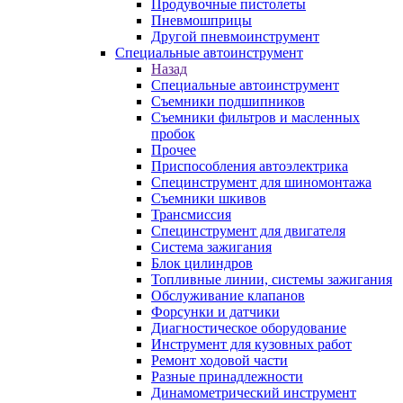
Продувочные пистолеты
Пневмошприцы
Другой пневмоинструмент
Специальные автоинструмент
Назад
Специальные автоинструмент
Съемники подшипников
Съемники фильтров и масленных
пробок
Прочее
Приспособления автоэлектрика
Специнструмент для шиномонтажа
Съемники шкивов
Трансмиссия
Специнструмент для двигателя
Система зажигания
Блок цилиндров
Топливные линии, системы зажигания
Обслуживание клапанов
Форсунки и датчики
Диагностическое оборудование
Инструмент для кузовных работ
Ремонт ходовой части
Разные принадлежности
Динамометрический инструмент