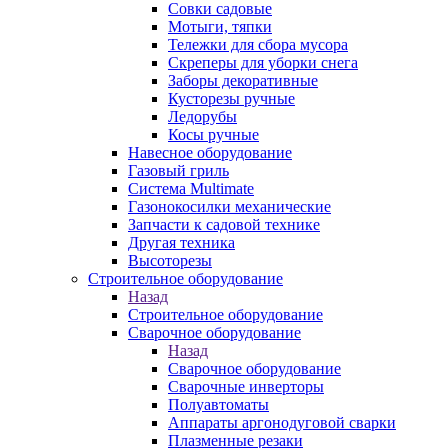
Совки садовые
Мотыги, тяпки
Тележки для сбора мусора
Скреперы для уборки снега
Заборы декоративные
Кусторезы ручные
Ледорубы
Косы ручные
Навесное оборудование
Газовый гриль
Система Multimate
Газонокосилки механические
Запчасти к садовой технике
Другая техника
Высоторезы
Строительное оборудование
Назад
Строительное оборудование
Сварочное оборудование
Назад
Сварочное оборудование
Сварочные инверторы
Полуавтоматы
Аппараты аргонодуговой сварки
Плазменные резаки