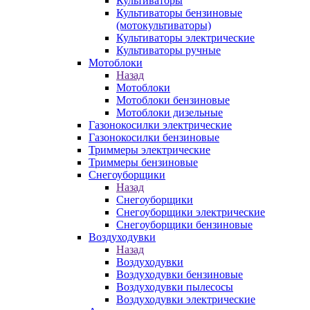
Культиваторы
Культиваторы бензиновые
(мотокультиваторы)
Культиваторы электрические
Культиваторы ручные
Мотоблоки
Назад
Мотоблоки
Мотоблоки бензиновые
Мотоблоки дизельные
Газонокосилки электрические
Газонокосилки бензиновые
Триммеры электрические
Триммеры бензиновые
Снегоуборщики
Назад
Снегоуборщики
Снегоуборщики электрические
Снегоуборщики бензиновые
Воздуходувки
Назад
Воздуходувки
Воздуходувки бензиновые
Воздуходувки пылесосы
Воздуходувки электрические