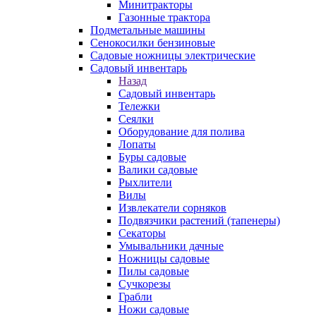
Минитракторы
Газонные трактора
Подметальные машины
Сенокосилки бензиновые
Садовые ножницы электрические
Садовый инвентарь
Назад
Садовый инвентарь
Тележки
Сеялки
Оборудование для полива
Лопаты
Буры садовые
Валики садовые
Рыхлители
Вилы
Извлекатели сорняков
Подвязчики растений (тапенеры)
Секаторы
Умывальники дачные
Ножницы садовые
Пилы садовые
Сучкорезы
Грабли
Ножи садовые