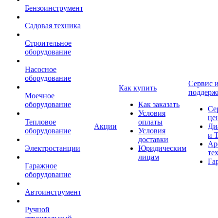
Бензоинструмент
Садовая техника
Строительное
оборудование
Насосное
оборудование
Сервис 
Как купить
поддерж
Моечное
оборудование
Как заказать
Се
Условия
це
Тепловое
оплаты
Акции
Ди
оборудование
Условия
и 
доставки
Ар
Электростанции
Юридическим
те
лицам
Га
Гаражное
оборудование
Автоинструмент
Ручной