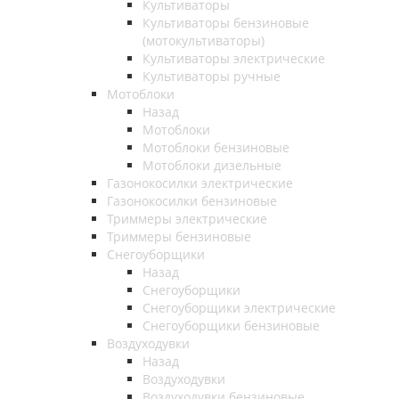
Культиваторы
Культиваторы бензиновые
(мотокультиваторы)
Культиваторы электрические
Культиваторы ручные
Мотоблоки
Назад
Мотоблоки
Мотоблоки бензиновые
Мотоблоки дизельные
Газонокосилки электрические
Газонокосилки бензиновые
Триммеры электрические
Триммеры бензиновые
Снегоуборщики
Назад
Снегоуборщики
Снегоуборщики электрические
Снегоуборщики бензиновые
Воздуходувки
Назад
Воздуходувки
Воздуходувки бензиновые