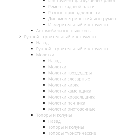
Инструмент для кузовных работ
Ремонт ходовой части
Разные принадлежности
Динамометрический инструмент
Измерительный инструмент
Автомобильные пылесосы
Ручной строительный инструмент
Назад
Ручной строительный инструмент
Молотки
Назад
Молотки
Молотки гвоздодеры
Молотки слесарные
Молотки кирка
Молотки каменщика
Молотки кровельщика
Молотки печника
Молотки рихтовочные
Топоры и колуны
Назад
Топоры и колуны
Топоры туристические