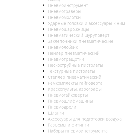
Пневмоинструмент
Пневмограверы
Пневмомолотки
Ударные головки и аксессуары к ним
Пневмошарожницы
Пневматический шуруповерт
Заклепочники пневматические
Пневмолобзик
Нейлер пневматический
Пневмотрещотки
Пескоструйные пистолеты
Текстурные пистолеты
Степлер пневматический
Ремкомплекты гайковерта
Краскопульты, аэрографы
Пневмогайковерты
Пневмошлифмашины
Пневмодрели
Шланги
Аксессуары для подготовки воздуха
Разъемы и фитинги
Наборы пневмоинструмента