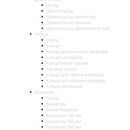
Назад
Длинногубцы
Длинногубцы изогнутые
Длинногубцы прямые
Длинногубцы диэлектрические
Клещи
Назад
Клещи
Клещи для зачистки проводов
Клещи слесарные
Клещи переставные
Токовые клещи
Клещи для снятия изоляции
Клещи для обжима проводов
Клещи обжимные
Бокорезы
Назад
Бокорезы
Мини бокорезы
Бокорезы 160 мм
Бокорезы 180 мм
Бокорезы 200 мм