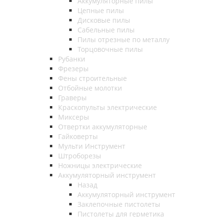
Аккумуляторные пилы
Цепные пилы
Дисковые пилы
Сабельные пилы
Пилы отрезные по металлу
Торцовочные пилы
Рубанки
Фрезеры
Фены строительные
Отбойные молотки
Граверы
Краскопульты электрические
Миксеры
Отвертки аккумуляторные
Гайковерты
Мульти Инструмент
Штроборезы
Ножницы электрические
Аккумуляторный инструмент
Назад
Аккумуляторный инструмент
Заклепочные пистолеты
Пистолеты для герметика