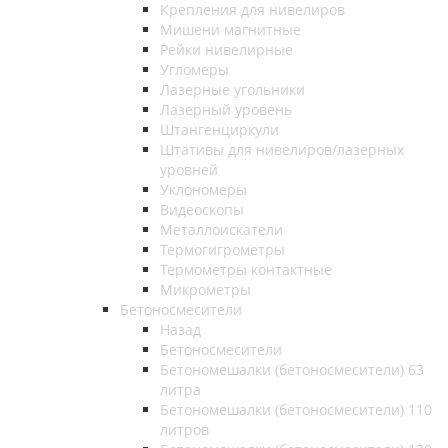
Крепления для нивелиров
Мишени магнитные
Рейки нивелирные
Угломеры
Лазерные угольники
Лазерный уровень
Штангенциркули
Штативы для нивелиров/лазерных
уровней
Уклономеры
Видеоскопы
Металлоискатели
Термогигрометры
Термометры контактные
Микрометры
Бетоносмесители
Назад
Бетоносмесители
Бетономешалки (бетоносмесители) 63
литра
Бетономешалки (бетоносмесители) 110
литров