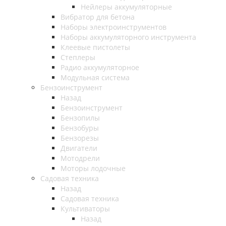
Нейлеры аккумуляторные
Вибратор для бетона
Наборы электроинструментов
Наборы аккумуляторного инструмента
Клеевые пистолеты
Степлеры
Радио аккумуляторное
Модульная система
Бензоинструмент
Назад
Бензоинструмент
Бензопилы
Бензобуры
Бензорезы
Двигатели
Мотодрели
Моторы лодочные
Садовая техника
Назад
Садовая техника
Культиваторы
Назад