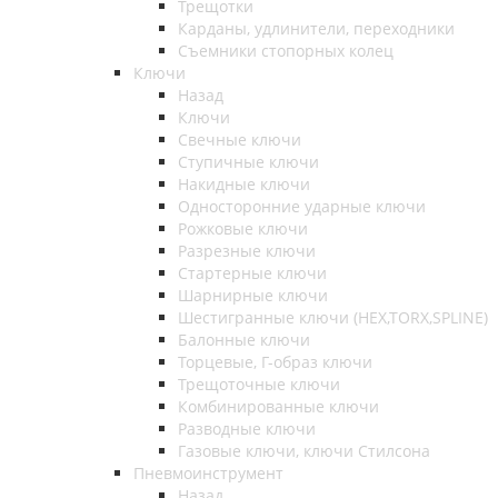
Трещотки
Карданы, удлинители, переходники
Съемники стопорных колец
Ключи
Назад
Ключи
Свечные ключи
Ступичные ключи
Накидные ключи
Односторонние ударные ключи
Рожковые ключи
Разрезные ключи
Стартерные ключи
Шарнирные ключи
Шестигранные ключи (HEX,TORX,SPLINE)
Балонные ключи
Торцевые, Г-образ ключи
Трещоточные ключи
Комбинированные ключи
Разводные ключи
Газовые ключи, ключи Стилсона
Пневмоинструмент
Назад