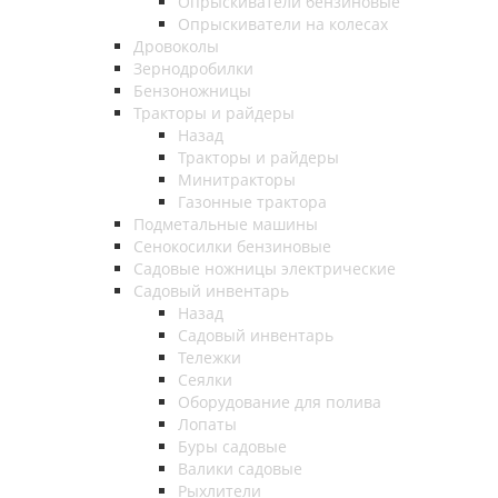
Опрыскиватели бензиновые
Опрыскиватели на колесах
Дровоколы
Зернодробилки
Бензоножницы
Тракторы и райдеры
Назад
Тракторы и райдеры
Минитракторы
Газонные трактора
Подметальные машины
Сенокосилки бензиновые
Садовые ножницы электрические
Садовый инвентарь
Назад
Садовый инвентарь
Тележки
Сеялки
Оборудование для полива
Лопаты
Буры садовые
Валики садовые
Рыхлители