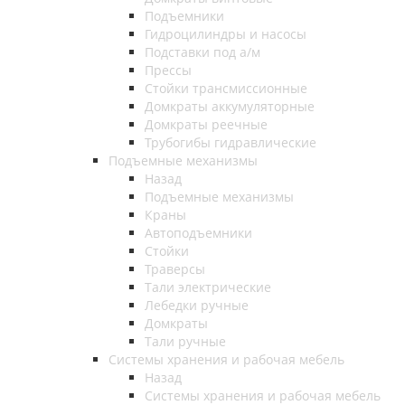
Подъемники
Гидроцилиндры и насосы
Подставки под а/м
Прессы
Стойки трансмиссионные
Домкраты аккумуляторные
Домкраты реечные
Трубогибы гидравлические
Подъемные механизмы
Назад
Подъемные механизмы
Краны
Автоподъемники
Стойки
Траверсы
Тали электрические
Лебедки ручные
Домкраты
Тали ручные
Системы хранения и рабочая мебель
Назад
Системы хранения и рабочая мебель