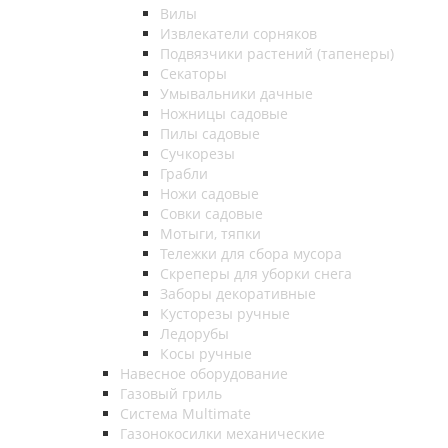
Вилы
Извлекатели сорняков
Подвязчики растений (тапенеры)
Секаторы
Умывальники дачные
Ножницы садовые
Пилы садовые
Сучкорезы
Грабли
Ножи садовые
Совки садовые
Мотыги, тяпки
Тележки для сбора мусора
Скреперы для уборки снега
Заборы декоративные
Кусторезы ручные
Ледорубы
Косы ручные
Навесное оборудование
Газовый гриль
Система Multimate
Газонокосилки механические