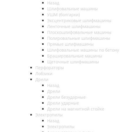
Назад
Шлифовальные машины
УШМ (болгарки)
Эксцентриковые шлифмашины
Ленточные шлифмашины
Плоскошлифовальные машины
Полировальные шлифмашины
Прямые шлифмашины
Шлифовальные машины по бетону
Брашировальные машины
Щеточные шлифмашины
Перфораторы
Лобзики
Дрели
Назад
Дрели
Дрели безударные
Дрели ударные
Дрели на магнитной стойке
Электропилы
Назад
Электропилы