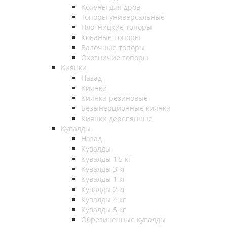
Колуны для дров
Топоры универсальные
Плотницкие топоры
Кованые топоры
Валочные топоры
Охотничие топоры
Киянки
Назад
Киянки
Киянки резиновые
Безынерционные киянки
Киянки деревянные
Кувалды
Назад
Кувалды
Кувалды 1,5 кг
Кувалды 3 кг
Кувалды 1 кг
Кувалды 2 кг
Кувалды 4 кг
Кувалды 5 кг
Обрезиненные кувалды