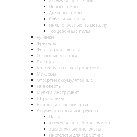
Аккумуляторные пилы
Цепные пилы
Дисковые пилы
Сабельные пилы
Пилы отрезные по металлу
Торцовочные пилы
Рубанки
Фрезеры
Фены строительные
Отбойные молотки
Граверы
Краскопульты электрические
Миксеры
Отвертки аккумуляторные
Гайковерты
Мульти Инструмент
Штроборезы
Ножницы электрические
Аккумуляторный инструмент
Назад
Аккумуляторный инструмент
Заклепочные пистолеты
Пистолеты для герметика