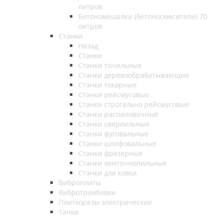
литров
Бетономешалки (бетоносмесители) 70
литров
Станки
Назад
Станки
Станки точильные
Станки деревообрабатывающие
Станки токарные
Станки рейсмусовые
Станки строгально рейсмусовые
Станки распиловочные
Станки сверлильные
Станки фуговальные
Станки шлифовальные
Станки фрезерные
Станки ленточнопильные
Станки для ковки
Виброплиты
Вибротрамбовки
Плиткорезы электрические
Тачки