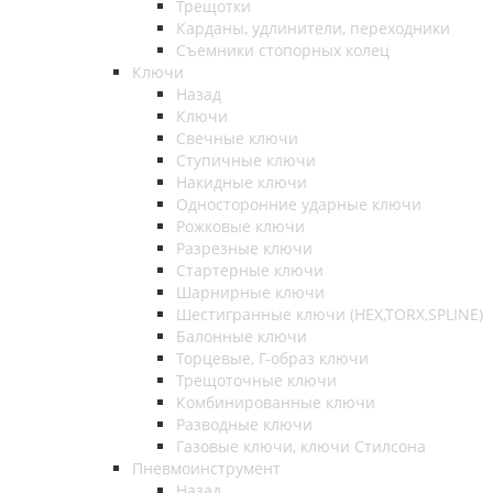
Трещотки
Карданы, удлинители, переходники
Съемники стопорных колец
Ключи
Назад
Ключи
Свечные ключи
Ступичные ключи
Накидные ключи
Односторонние ударные ключи
Рожковые ключи
Разрезные ключи
Стартерные ключи
Шарнирные ключи
Шестигранные ключи (HEX,TORX,SPLINE)
Балонные ключи
Торцевые, Г-образ ключи
Трещоточные ключи
Комбинированные ключи
Разводные ключи
Газовые ключи, ключи Стилсона
Пневмоинструмент
Назад