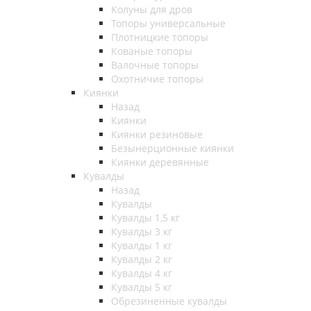
Колуны для дров
Топоры универсальные
Плотницкие топоры
Кованые топоры
Валочные топоры
Охотничие топоры
Киянки
Назад
Киянки
Киянки резиновые
Безынерционные киянки
Киянки деревянные
Кувалды
Назад
Кувалды
Кувалды 1,5 кг
Кувалды 3 кг
Кувалды 1 кг
Кувалды 2 кг
Кувалды 4 кг
Кувалды 5 кг
Обрезиненные кувалды