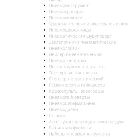
Пневмоинструмент
Пневмограверы
Пневмомолотки
Ударные головки и аксессуары к ним
Пневмошарожницы
Пневматический шуруповерт
Заклепочники пневматические
Пневмолобзик
Нейлер пневматический
Пневмотрещотки
Пескоструйные пистолеты
Текстурные пистолеты
Степлер пневматический
Ремкомплекты гайковерта
Краскопульты, аэрографы
Пневмогайковерты
Пневмошлифмашины
Пневмодрели
Шланги
Аксессуары для подготовки воздуха
Разъемы и фитинги
Наборы пневмоинструмента