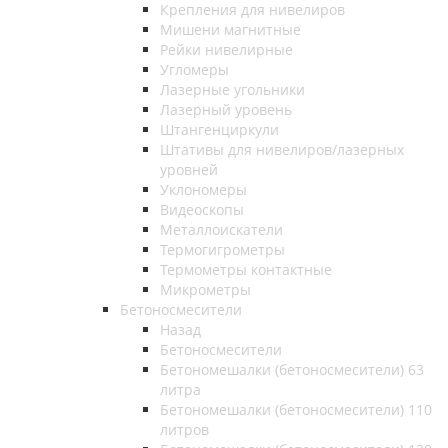
Крепления для нивелиров
Мишени магнитные
Рейки нивелирные
Угломеры
Лазерные угольники
Лазерный уровень
Штангенциркули
Штативы для нивелиров/лазерных
уровней
Уклономеры
Видеоскопы
Металлоискатели
Термогигрометры
Термометры контактные
Микрометры
Бетоносмесители
Назад
Бетоносмесители
Бетономешалки (бетоносмесители) 63
литра
Бетономешалки (бетоносмесители) 110
литров