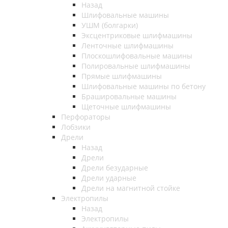
Назад
Шлифовальные машины
УШМ (болгарки)
Эксцентриковые шлифмашины
Ленточные шлифмашины
Плоскошлифовальные машины
Полировальные шлифмашины
Прямые шлифмашины
Шлифовальные машины по бетону
Брашировальные машины
Щеточные шлифмашины
Перфораторы
Лобзики
Дрели
Назад
Дрели
Дрели безударные
Дрели ударные
Дрели на магнитной стойке
Электропилы
Назад
Электропилы