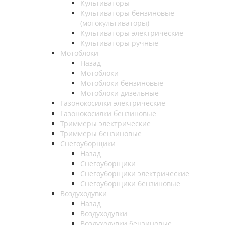
Культиваторы
Культиваторы бензиновые
(мотокультиваторы)
Культиваторы электрические
Культиваторы ручные
Мотоблоки
Назад
Мотоблоки
Мотоблоки бензиновые
Мотоблоки дизельные
Газонокосилки электрические
Газонокосилки бензиновые
Триммеры электрические
Триммеры бензиновые
Снегоуборщики
Назад
Снегоуборщики
Снегоуборщики электрические
Снегоуборщики бензиновые
Воздуходувки
Назад
Воздуходувки
Воздуходувки бензиновые