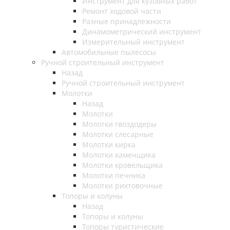
Инструмент для кузовных работ
Ремонт ходовой части
Разные принадлежности
Динамометрический инструмент
Измерительный инструмент
Автомобильные пылесосы
Ручной строительный инструмент
Назад
Ручной строительный инструмент
Молотки
Назад
Молотки
Молотки гвоздодеры
Молотки слесарные
Молотки кирка
Молотки каменщика
Молотки кровельщика
Молотки печника
Молотки рихтовочные
Топоры и колуны
Назад
Топоры и колуны
Топоры туристические