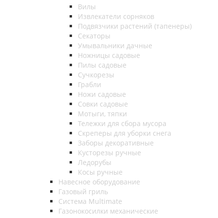
Вилы
Извлекатели сорняков
Подвязчики растений (тапенеры)
Секаторы
Умывальники дачные
Ножницы садовые
Пилы садовые
Сучкорезы
Грабли
Ножи садовые
Совки садовые
Мотыги, тяпки
Тележки для сбора мусора
Скреперы для уборки снега
Заборы декоративные
Кусторезы ручные
Ледорубы
Косы ручные
Навесное оборудование
Газовый гриль
Система Multimate
Газонокосилки механические