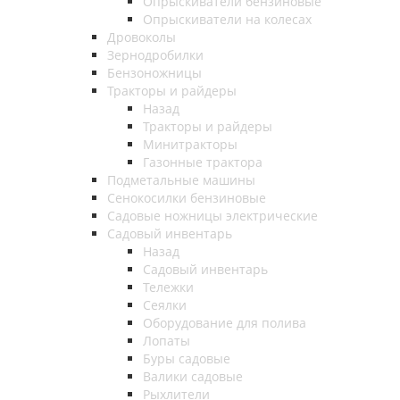
Опрыскиватели бензиновые
Опрыскиватели на колесах
Дровоколы
Зернодробилки
Бензоножницы
Тракторы и райдеры
Назад
Тракторы и райдеры
Минитракторы
Газонные трактора
Подметальные машины
Сенокосилки бензиновые
Садовые ножницы электрические
Садовый инвентарь
Назад
Садовый инвентарь
Тележки
Сеялки
Оборудование для полива
Лопаты
Буры садовые
Валики садовые
Рыхлители