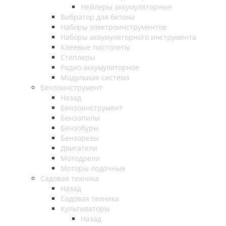
Нейлеры аккумуляторные
Вибратор для бетона
Наборы электроинструментов
Наборы аккумуляторного инструмента
Клеевые пистолеты
Степлеры
Радио аккумуляторное
Модульная система
Бензоинструмент
Назад
Бензоинструмент
Бензопилы
Бензобуры
Бензорезы
Двигатели
Мотодрели
Моторы лодочные
Садовая техника
Назад
Садовая техника
Культиваторы
Назад