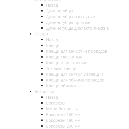
Назад
Длинногубцы
Длинногубцы изогнутые
Длинногубцы прямые
Длинногубцы диэлектрические
Клещи
Назад
Клещи
Клещи для зачистки проводов
Клещи слесарные
Клещи переставные
Токовые клещи
Клещи для снятия изоляции
Клещи для обжима проводов
Клещи обжимные
Бокорезы
Назад
Бокорезы
Мини бокорезы
Бокорезы 160 мм
Бокорезы 180 мм
Бокорезы 200 мм