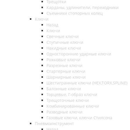
Трещотки
Карданы, удлинители, переходники
Съемники стопорных колец
Ключи
Назад
Ключи
Свечные ключи
Ступичные ключи
Накидные ключи
Односторонние ударные ключи
Рожковые ключи
Разрезные ключи
Стартерные ключи
Шарнирные ключи
Шестигранные ключи (HEX,TORX,SPLINE)
Балонные ключи
Торцевые, Г-образ ключи
Трещоточные ключи
Комбинированные ключи
Разводные ключи
Газовые ключи, ключи Стилсона
Пневмоинструмент
Назад