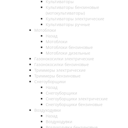
Культиваторы
Культиваторы бензиновые
(мотокультиваторы)
Культиваторы электрические
Культиваторы ручные
Мотоблоки
Назад
Мотоблоки
Мотоблоки бензиновые
Мотоблоки дизельные
Газонокосилки электрические
Газонокосилки бензиновые
Триммеры электрические
Триммеры бензиновые
Снегоуборщики
Назад
Снегоуборщики
Снегоуборщики электрические
Снегоуборщики бензиновые
Воздуходувки
Назад
Воздуходувки
Воздуходувки бензиновые