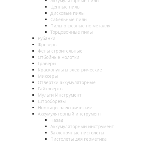
Аккумуляторные пилы
Цепные пилы
Дисковые пилы
Сабельные пилы
Пилы отрезные по металлу
Торцовочные пилы
Рубанки
Фрезеры
Фены строительные
Отбойные молотки
Граверы
Краскопульты электрические
Миксеры
Отвертки аккумуляторные
Гайковерты
Мульти Инструмент
Штроборезы
Ножницы электрические
Аккумуляторный инструмент
Назад
Аккумуляторный инструмент
Заклепочные пистолеты
Пистолеты для герметика