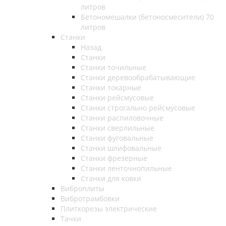
литров
Бетономешалки (бетоносмесители) 70
литров
Станки
Назад
Станки
Станки точильные
Станки деревообрабатывающие
Станки токарные
Станки рейсмусовые
Станки строгально рейсмусовые
Станки распиловочные
Станки сверлильные
Станки фуговальные
Станки шлифовальные
Станки фрезерные
Станки ленточнопильные
Станки для ковки
Виброплиты
Вибротрамбовки
Плиткорезы электрические
Тачки