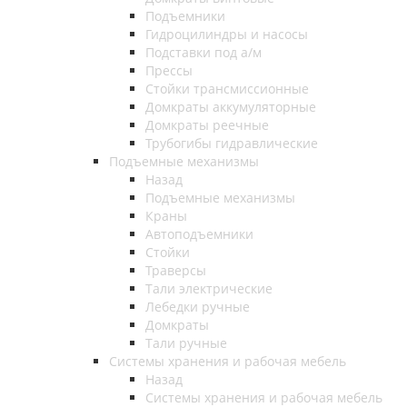
Подъемники
Гидроцилиндры и насосы
Подставки под а/м
Прессы
Стойки трансмиссионные
Домкраты аккумуляторные
Домкраты реечные
Трубогибы гидравлические
Подъемные механизмы
Назад
Подъемные механизмы
Краны
Автоподъемники
Стойки
Траверсы
Тали электрические
Лебедки ручные
Домкраты
Тали ручные
Системы хранения и рабочая мебель
Назад
Системы хранения и рабочая мебель