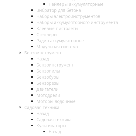
Нейлеры аккумуляторные
Вибратор для бетона
Наборы электроинструментов
Наборы аккумуляторного инструмента
Клеевые пистолеты
Степлеры
Радио аккумуляторное
Модульная система
Бензоинструмент
Назад
Бензоинструмент
Бензопилы
Бензобуры
Бензорезы
Двигатели
Мотодрели
Моторы лодочные
Садовая техника
Назад
Садовая техника
Культиваторы
Назад