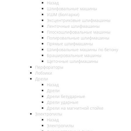
Назад
Шлифовальные машины
УШМ (болгарки)
Эксцентриковые шлифмашины
Ленточные шлифмашины
Плоскошлифовальные машины
Полировальные шлифмашины
Прямые шлифмашины
Шлифовальные машины по бетону
Брашировальные машины
Щеточные шлифмашины
Перфораторы
Лобзики
Дрели
Назад
Дрели
Дрели безударные
Дрели ударные
Дрели на магнитной стойке
Электропилы
Назад
Электропилы