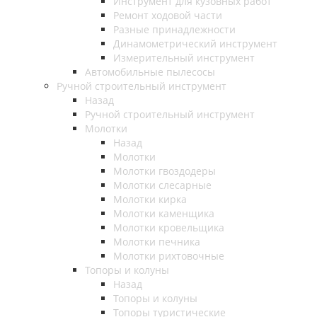
Инструмент для кузовных работ
Ремонт ходовой части
Разные принадлежности
Динамометрический инструмент
Измерительный инструмент
Автомобильные пылесосы
Ручной строительный инструмент
Назад
Ручной строительный инструмент
Молотки
Назад
Молотки
Молотки гвоздодеры
Молотки слесарные
Молотки кирка
Молотки каменщика
Молотки кровельщика
Молотки печника
Молотки рихтовочные
Топоры и колуны
Назад
Топоры и колуны
Топоры туристические