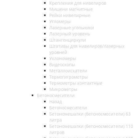
Крепления для нивелиров
Мишени магнитные
Рейки нивелирные
Угломеры
Лазерные угольники
Лазерный уровень
Штангенциркули
Штативы для нивелиров/лазерных
уровней
Уклономеры
Видеоскопы
Металлоискатели
Термогигрометры
Термометры контактные
Микрометры
Бетоносмесители
Назад
Бетоносмесители
Бетономешалки (бетоносмесители) 63
литра
Бетономешалки (бетоносмесители) 110
литров