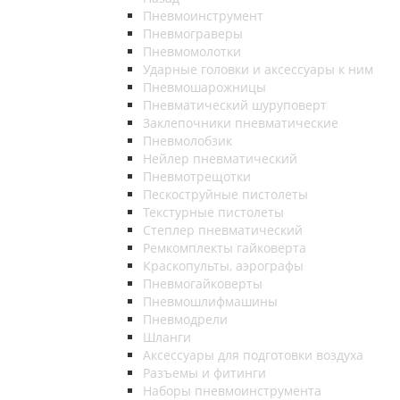
Пневмоинструмент
Пневмограверы
Пневмомолотки
Ударные головки и аксессуары к ним
Пневмошарожницы
Пневматический шуруповерт
Заклепочники пневматические
Пневмолобзик
Нейлер пневматический
Пневмотрещотки
Пескоструйные пистолеты
Текстурные пистолеты
Степлер пневматический
Ремкомплекты гайковерта
Краскопульты, аэрографы
Пневмогайковерты
Пневмошлифмашины
Пневмодрели
Шланги
Аксессуары для подготовки воздуха
Разъемы и фитинги
Наборы пневмоинструмента