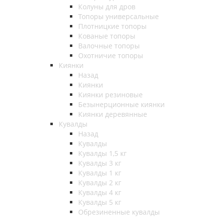
Колуны для дров
Топоры универсальные
Плотницкие топоры
Кованые топоры
Валочные топоры
Охотничие топоры
Киянки
Назад
Киянки
Киянки резиновые
Безынерционные киянки
Киянки деревянные
Кувалды
Назад
Кувалды
Кувалды 1,5 кг
Кувалды 3 кг
Кувалды 1 кг
Кувалды 2 кг
Кувалды 4 кг
Кувалды 5 кг
Обрезиненные кувалды