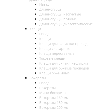
Назад
Длинногубцы
Длинногубцы изогнутые
Длинногубцы прямые
Длинногубцы диэлектрические
Клещи
Назад
Клещи
Клещи для зачистки проводов
Клещи слесарные
Клещи переставные
Токовые клещи
Клещи для снятия изоляции
Клещи для обжима проводов
Клещи обжимные
Бокорезы
Назад
Бокорезы
Мини бокорезы
Бокорезы 160 мм
Бокорезы 180 мм
Бокорезы 200 мм