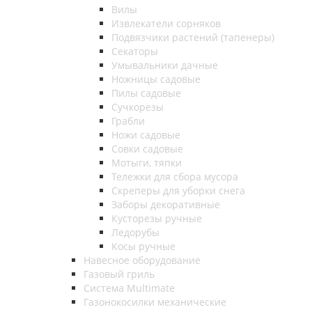
Вилы
Извлекатели сорняков
Подвязчики растений (тапенеры)
Секаторы
Умывальники дачные
Ножницы садовые
Пилы садовые
Сучкорезы
Грабли
Ножи садовые
Совки садовые
Мотыги, тяпки
Тележки для сбора мусора
Скреперы для уборки снега
Заборы декоративные
Кусторезы ручные
Ледорубы
Косы ручные
Навесное оборудование
Газовый гриль
Система Multimate
Газонокосилки механические