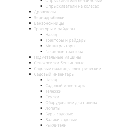
Опрыскиватели бензиновые
Опрыскиватели на колесах
Дровоколы
Зернодробилки
Бензоножницы
Тракторы и райдеры
Назад
Тракторы и райдеры
Минитракторы
Газонные трактора
Подметальные машины
Сенокосилки бензиновые
Садовые ножницы электрические
Садовый инвентарь
Назад
Садовый инвентарь
Тележки
Сеялки
Оборудование для полива
Лопаты
Буры садовые
Валики садовые
Рыхлители