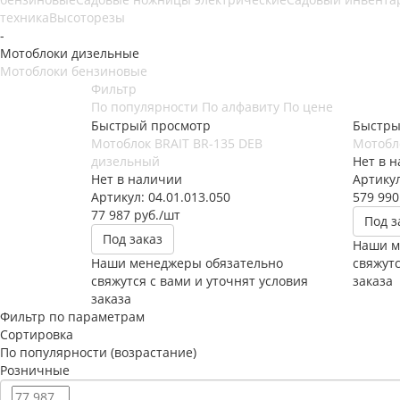
техника
Высоторезы
-
Мотоблоки дизельные
Мотоблоки бензиновые
Фильтр
По популярности
По алфавиту
По цене
Быстрый просмотр
Быстры
Мотоблок BRAIT BR-135 DEB
Мотобл
дизельный
Нет в 
Нет в наличии
Артику
Артикул: 04.01.013.050
579 990
77 987
руб.
/шт
Под з
Под заказ
Наши м
Наши менеджеры обязательно
свяжутс
свяжутся с вами и уточнят условия
заказа
заказа
Фильтр по параметрам
Сортировка
По популярности (возрастание)
Розничные