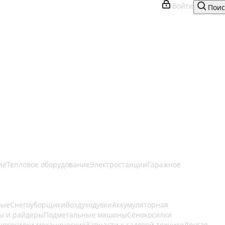
Войти
Поис
ие
Тепловое оборудование
Электростанции
Гаражное
вые
Снегоуборщики
Воздуходувки
Аккумуляторная
ы и райдеры
Подметальные машины
Сенокосилки
нокосилки механические
Запчасти к садовой технике
Другая