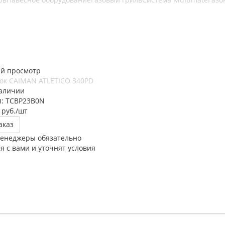
й просмотр
ок CAIMAN ATLETICO 340PD
наличии
л: TCBP23B0N
руб.
/шт
аказ
енеджеры обязательно
я с вами и уточнят условия