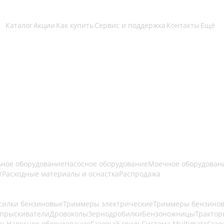
Каталог
Акции
Как купить
Сервис и поддержка
Контакты
Ещё
ьное оборудование
Насосное оборудование
Моечное оборудован
т
Расходные материалы и оснастка
Распродажа
силки бензиновые
Триммеры электрические
Триммеры бензино
опрыскиватели
Дровоколы
Зернодробилки
Бензоножницы
Трактор
рь
Навесное оборудование
Газовый гриль
Система Multimate
Газо