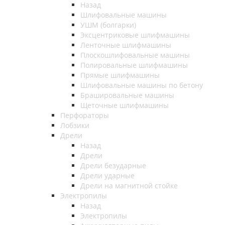
Назад
Шлифовальные машины
УШМ (болгарки)
Эксцентриковые шлифмашины
Ленточные шлифмашины
Плоскошлифовальные машины
Полировальные шлифмашины
Прямые шлифмашины
Шлифовальные машины по бетону
Брашировальные машины
Щеточные шлифмашины
Перфораторы
Лобзики
Дрели
Назад
Дрели
Дрели безударные
Дрели ударные
Дрели на магнитной стойке
Электропилы
Назад
Электропилы