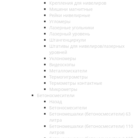
Крепления для нивелиров
Мишени магнитные
Рейки нивелирные
Угломеры
Лазерные угольники
Лазерный уровень
Штангенциркули
Штативы для нивелиров/лазерных
уровней
Уклономеры
Видеоскопы
Металлоискатели
Термогигрометры
Термометры контактные
Микрометры
Бетоносмесители
Назад
Бетоносмесители
Бетономешалки (бетоносмесители) 63
литра
Бетономешалки (бетоносмесители) 110
литров