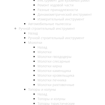
Инструмент для кузовных работ
Ремонт ходовой части
Разные принадлежности
Динамометрический инструмент
Измерительный инструмент
Автомобильные пылесосы
Ручной строительный инструмент
Назад
Ручной строительный инструмент
Молотки
Назад
Молотки
Молотки гвоздодеры
Молотки слесарные
Молотки кирка
Молотки каменщика
Молотки кровельщика
Молотки печника
Молотки рихтовочные
Топоры и колуны
Назад
Топоры и колуны
Топоры туристические