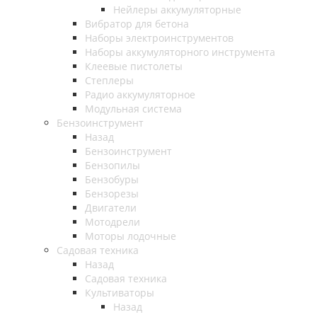
Нейлеры аккумуляторные
Вибратор для бетона
Наборы электроинструментов
Наборы аккумуляторного инструмента
Клеевые пистолеты
Степлеры
Радио аккумуляторное
Модульная система
Бензоинструмент
Назад
Бензоинструмент
Бензопилы
Бензобуры
Бензорезы
Двигатели
Мотодрели
Моторы лодочные
Садовая техника
Назад
Садовая техника
Культиваторы
Назад