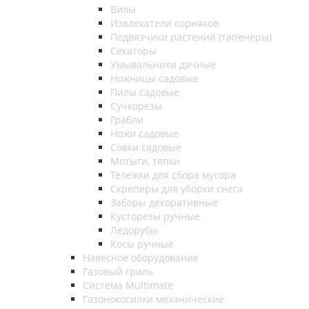
Вилы
Извлекатели сорняков
Подвязчики растений (тапенеры)
Секаторы
Умывальники дачные
Ножницы садовые
Пилы садовые
Сучкорезы
Грабли
Ножи садовые
Совки садовые
Мотыги, тяпки
Тележки для сбора мусора
Скреперы для уборки снега
Заборы декоративные
Кусторезы ручные
Ледорубы
Косы ручные
Навесное оборудование
Газовый гриль
Система Multimate
Газонокосилки механические