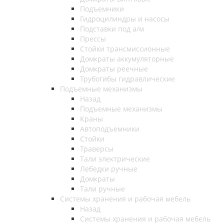
Подъемники
Гидроцилиндры и насосы
Подставки под а/м
Прессы
Стойки трансмиссионные
Домкраты аккумуляторные
Домкраты реечные
Трубогибы гидравлические
Подъемные механизмы
Назад
Подъемные механизмы
Краны
Автоподъемники
Стойки
Траверсы
Тали электрические
Лебедки ручные
Домкраты
Тали ручные
Системы хранения и рабочая мебель
Назад
Системы хранения и рабочая мебель