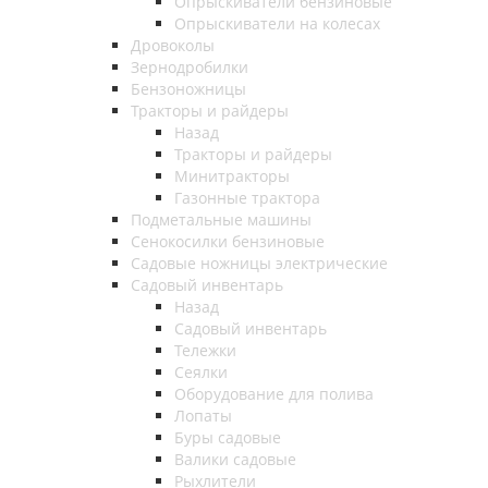
Опрыскиватели бензиновые
Опрыскиватели на колесах
Дровоколы
Зернодробилки
Бензоножницы
Тракторы и райдеры
Назад
Тракторы и райдеры
Минитракторы
Газонные трактора
Подметальные машины
Сенокосилки бензиновые
Садовые ножницы электрические
Садовый инвентарь
Назад
Садовый инвентарь
Тележки
Сеялки
Оборудование для полива
Лопаты
Буры садовые
Валики садовые
Рыхлители