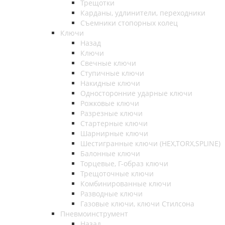
Трещотки
Карданы, удлинители, переходники
Съемники стопорных колец
Ключи
Назад
Ключи
Свечные ключи
Ступичные ключи
Накидные ключи
Односторонние ударные ключи
Рожковые ключи
Разрезные ключи
Стартерные ключи
Шарнирные ключи
Шестигранные ключи (HEX,TORX,SPLINE)
Балонные ключи
Торцевые, Г-образ ключи
Трещоточные ключи
Комбинированные ключи
Разводные ключи
Газовые ключи, ключи Стилсона
Пневмоинструмент
Назад