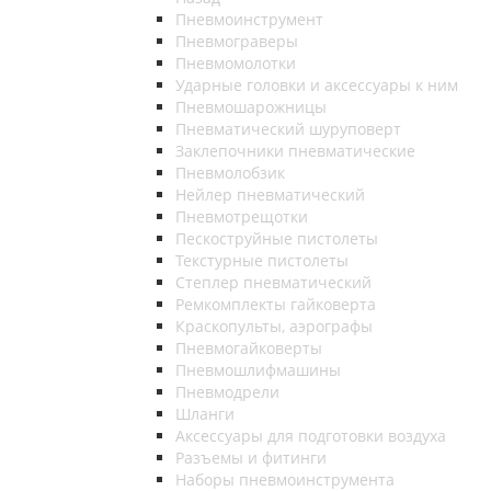
Пневмоинструмент
Пневмограверы
Пневмомолотки
Ударные головки и аксессуары к ним
Пневмошарожницы
Пневматический шуруповерт
Заклепочники пневматические
Пневмолобзик
Нейлер пневматический
Пневмотрещотки
Пескоструйные пистолеты
Текстурные пистолеты
Степлер пневматический
Ремкомплекты гайковерта
Краскопульты, аэрографы
Пневмогайковерты
Пневмошлифмашины
Пневмодрели
Шланги
Аксессуары для подготовки воздуха
Разъемы и фитинги
Наборы пневмоинструмента