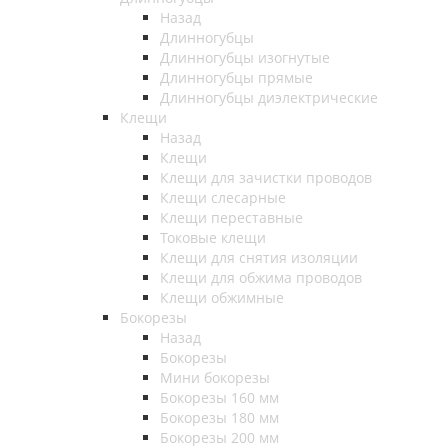
Назад
Длинногубцы
Длинногубцы изогнутые
Длинногубцы прямые
Длинногубцы диэлектрические
Клещи
Назад
Клещи
Клещи для зачистки проводов
Клещи слесарные
Клещи переставные
Токовые клещи
Клещи для снятия изоляции
Клещи для обжима проводов
Клещи обжимные
Бокорезы
Назад
Бокорезы
Мини бокорезы
Бокорезы 160 мм
Бокорезы 180 мм
Бокорезы 200 мм