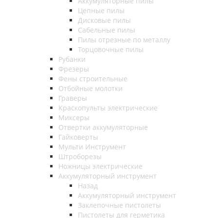
Аккумуляторные пилы
Цепные пилы
Дисковые пилы
Сабельные пилы
Пилы отрезные по металлу
Торцовочные пилы
Рубанки
Фрезеры
Фены строительные
Отбойные молотки
Граверы
Краскопульты электрические
Миксеры
Отвертки аккумуляторные
Гайковерты
Мульти Инструмент
Штроборезы
Ножницы электрические
Аккумуляторный инструмент
Назад
Аккумуляторный инструмент
Заклепочные пистолеты
Пистолеты для герметика