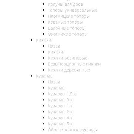
Колуны для дров
Топоры универсальные
Плотницкие топоры
Кованые топоры
Валочные топоры
Охотничие топоры
Киянки
Назад
Киянки
Киянки резиновые
Безынерционные киянки
Киянки деревянные
Кувалды
Назад
Кувалды
Кувалды 1,5 кг
Кувалды 3 кг
Кувалды 1 кг
Кувалды 2 кг
Кувалды 4 кг
Кувалды 5 кг
Обрезиненные кувалды