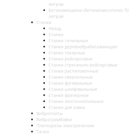
литров
Бетономешалки (бетоносмесители) 70
литров
Станки
Назад
Станки
Станки точильные
Станки деревообрабатывающие
Станки токарные
Станки рейсмусовые
Станки строгально рейсмусовые
Станки распиловочные
Станки сверлильные
Станки фуговальные
Станки шлифовальные
Станки фрезерные
Станки ленточнопильные
Станки для ковки
Виброплиты
Вибротрамбовки
Плиткорезы электрические
Тачки