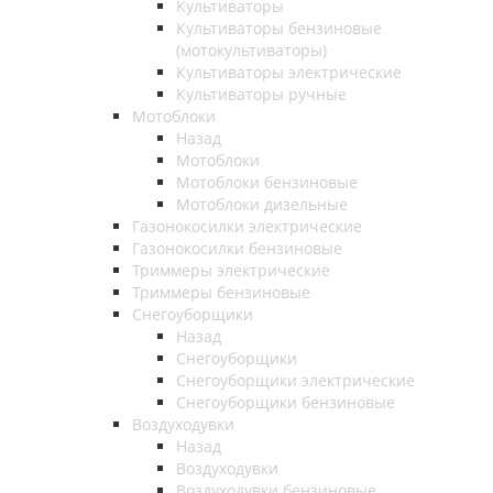
Культиваторы
Культиваторы бензиновые
(мотокультиваторы)
Культиваторы электрические
Культиваторы ручные
Мотоблоки
Назад
Мотоблоки
Мотоблоки бензиновые
Мотоблоки дизельные
Газонокосилки электрические
Газонокосилки бензиновые
Триммеры электрические
Триммеры бензиновые
Снегоуборщики
Назад
Снегоуборщики
Снегоуборщики электрические
Снегоуборщики бензиновые
Воздуходувки
Назад
Воздуходувки
Воздуходувки бензиновые