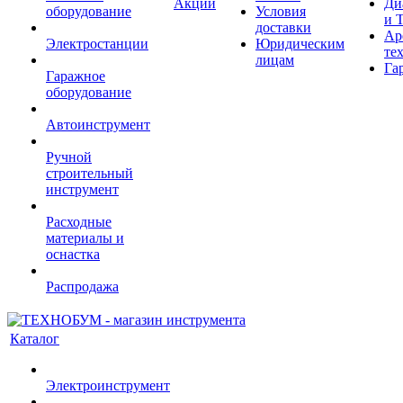
Акции
Ди
оборудование
Условия
и 
доставки
Ар
Электростанции
Юридическим
те
лицам
Га
Гаражное
оборудование
Автоинструмент
Ручной
строительный
инструмент
Расходные
материалы и
оснастка
Распродажа
Каталог
Электроинструмент