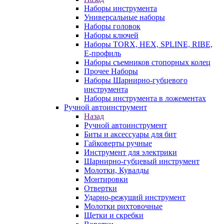
Наборы инструмента
Универсальные наборы
Наборы головок
Наборы ключей
Наборы TORX, HEX, SPLINE, RIBE,
E-профиль
Наборы съемников стопорных колец
Прочее Наборы
Наборы Шарнирно-губцевого
инструмента
Наборы инструмента в ложементах
Ручной автоинструмент
Назад
Ручной автоинструмент
Биты и аксессуары для бит
Гайковерты ручные
Инструмент для электрики
Шарнирно-губцевый инструмент
Молотки, Кувалды
Монтировки
Отвертки
Ударно-режуший инструмент
Молотки рихтовочные
Щетки и скребки