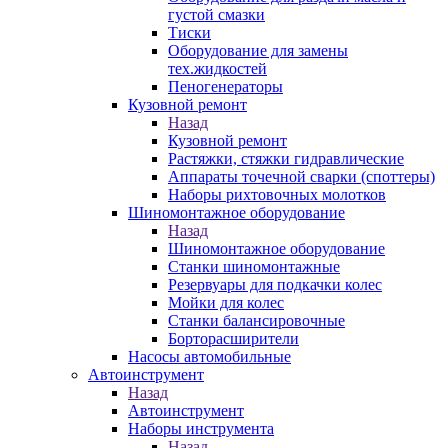
густой смазки
Тиски
Оборудование для замены
тех.жидкостей
Пеногенераторы
Кузовной ремонт
Назад
Кузовной ремонт
Растяжки, стяжки гидравлические
Аппараты точечной сварки (споттеры)
Наборы рихтовочных молотков
Шиномонтажное оборудование
Назад
Шиномонтажное оборудование
Станки шиномонтажные
Резервуары для подкачки колес
Мойки для колес
Станки балансировочные
Борторасширители
Насосы автомобильные
Автоинструмент
Назад
Автоинструмент
Наборы инструмента
Назад