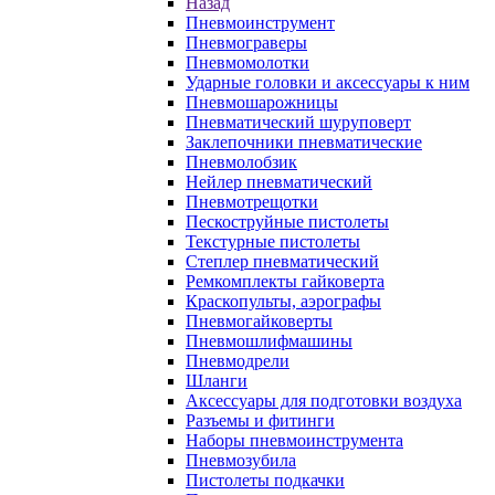
Назад
Пневмоинструмент
Пневмограверы
Пневмомолотки
Ударные головки и аксессуары к ним
Пневмошарожницы
Пневматический шуруповерт
Заклепочники пневматические
Пневмолобзик
Нейлер пневматический
Пневмотрещотки
Пескоструйные пистолеты
Текстурные пистолеты
Степлер пневматический
Ремкомплекты гайковерта
Краскопульты, аэрографы
Пневмогайковерты
Пневмошлифмашины
Пневмодрели
Шланги
Аксессуары для подготовки воздуха
Разъемы и фитинги
Наборы пневмоинструмента
Пневмозубила
Пистолеты подкачки