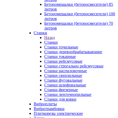
Бетономешалки (бетоносмесители) 85
литров
Бетономешалки (бетоносмесители) 100
литров
Бетономешалки (бетоносмесители) 70
литров
Станки
Назад
Станки
Станки точильные
Станки деревообрабатывающие
Станки токарные
Станки рейсмусовые
Станки строгально рейсмусовые
Станки распиловочные
Станки сверлильные
Станки фуговальные
Станки шлифовальные
Станки фрезерные
Станки ленточнопильные
Станки для ковки
Виброплиты
Вибротрамбовки
Плиткорезы электрические