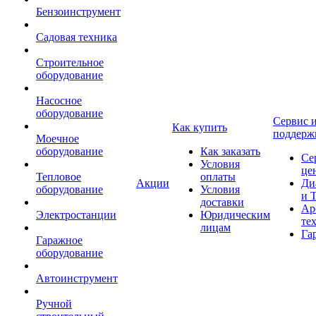
Бензоинструмент
Садовая техника
Строительное
оборудование
Насосное
оборудование
Сервис 
Как купить
поддерж
Моечное
оборудование
Как заказать
Се
Условия
це
Тепловое
оплаты
Акции
Ди
оборудование
Условия
и 
доставки
Ар
Электростанции
Юридическим
те
лицам
Га
Гаражное
оборудование
Автоинструмент
Ручной