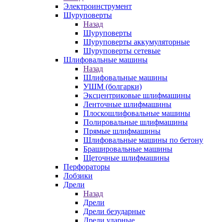
Электроинструмент
Шуруповерты
Назад
Шуруповерты
Шуруповерты аккумуляторные
Шуруповерты сетевые
Шлифовальные машины
Назад
Шлифовальные машины
УШМ (болгарки)
Эксцентриковые шлифмашины
Ленточные шлифмашины
Плоскошлифовальные машины
Полировальные шлифмашины
Прямые шлифмашины
Шлифовальные машины по бетону
Брашировальные машины
Щеточные шлифмашины
Перфораторы
Лобзики
Дрели
Назад
Дрели
Дрели безударные
Дрели ударные