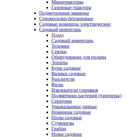
Минитракторы
Газонные трактора
Подметальные машины
Сенокосилки бензиновые
Садовые ножницы электрические
Садовый инвентарь
Назад
Садовый инвентарь
Тележки
Сеялки
Оборудование для полива
Лопаты
Буры садовые
Валики садовые
Рыхлители
Вилы
Извлекатели сорняков
Подвязчики растений (тапенеры)
Секаторы
Умывальники дачные
Ножницы садовые
Пилы садовые
Сучкорезы
Грабли
Ножи садовые