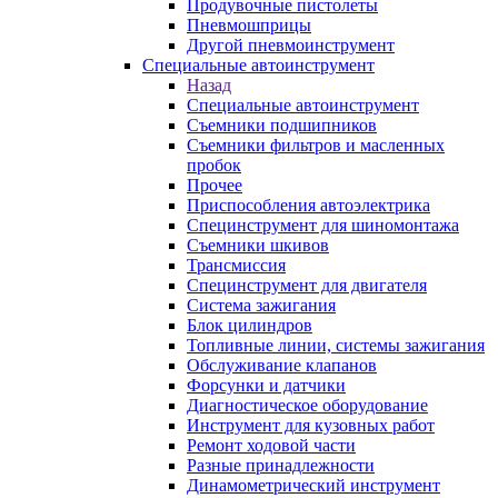
Продувочные пистолеты
Пневмошприцы
Другой пневмоинструмент
Специальные автоинструмент
Назад
Специальные автоинструмент
Съемники подшипников
Съемники фильтров и масленных
пробок
Прочее
Приспособления автоэлектрика
Специнструмент для шиномонтажа
Съемники шкивов
Трансмиссия
Специнструмент для двигателя
Система зажигания
Блок цилиндров
Топливные линии, системы зажигания
Обслуживание клапанов
Форсунки и датчики
Диагностическое оборудование
Инструмент для кузовных работ
Ремонт ходовой части
Разные принадлежности
Динамометрический инструмент