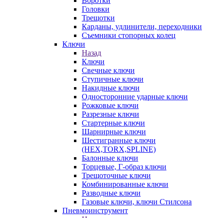
Воротки
Головки
Трещотки
Карданы, удлинители, переходники
Съемники стопорных колец
Ключи
Назад
Ключи
Свечные ключи
Ступичные ключи
Накидные ключи
Односторонние ударные ключи
Рожковые ключи
Разрезные ключи
Стартерные ключи
Шарнирные ключи
Шестигранные ключи
(HEX,TORX,SPLINE)
Балонные ключи
Торцевые, Г-образ ключи
Трещоточные ключи
Комбинированные ключи
Разводные ключи
Газовые ключи, ключи Стилсона
Пневмоинструмент