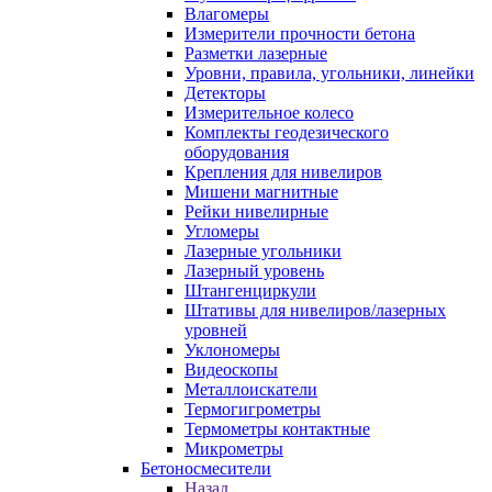
Влагомеры
Измерители прочности бетона
Разметки лазерные
Уровни, правила, угольники, линейки
Детекторы
Измерительное колесо
Комплекты геодезического
оборудования
Крепления для нивелиров
Мишени магнитные
Рейки нивелирные
Угломеры
Лазерные угольники
Лазерный уровень
Штангенциркули
Штативы для нивелиров/лазерных
уровней
Уклономеры
Видеоскопы
Металлоискатели
Термогигрометры
Термометры контактные
Микрометры
Бетоносмесители
Назад