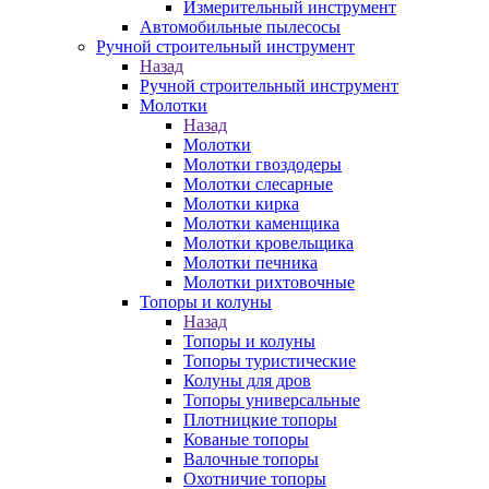
Измерительный инструмент
Автомобильные пылесосы
Ручной строительный инструмент
Назад
Ручной строительный инструмент
Молотки
Назад
Молотки
Молотки гвоздодеры
Молотки слесарные
Молотки кирка
Молотки каменщика
Молотки кровельщика
Молотки печника
Молотки рихтовочные
Топоры и колуны
Назад
Топоры и колуны
Топоры туристические
Колуны для дров
Топоры универсальные
Плотницкие топоры
Кованые топоры
Валочные топоры
Охотничие топоры