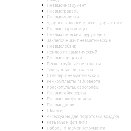
Пневмоинструмент
Пневмограверы
Пневмомолотки
Ударные головки и аксессуары к ним
Пневмошарожницы
Пневматический шуруповерт
Заклепочники пневматические
Пневмолобзик
Нейлер пневматический
Пневмотрещотки
Пескоструйные пистолеты
Текстурные пистолеты
Степлер пневматический
Ремкомплекты гайковерта
Краскопульты, аэрографы
Пневмогайковерты
Пневмошлифмашины
Пневмодрели
Шланги
Аксессуары для подготовки воздуха
Разъемы и фитинги
Наборы пневмоинструмента