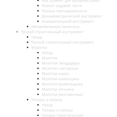
Инструмент для кузовных работ
Ремонт ходовой части
Разные принадлежности
Динамометрический инструмент
Измерительный инструмент
Автомобильные пылесосы
Ручной строительный инструмент
Назад
Ручной строительный инструмент
Молотки
Назад
Молотки
Молотки гвоздодеры
Молотки слесарные
Молотки кирка
Молотки каменщика
Молотки кровельщика
Молотки печника
Молотки рихтовочные
Топоры и колуны
Назад
Топоры и колуны
Топоры туристические