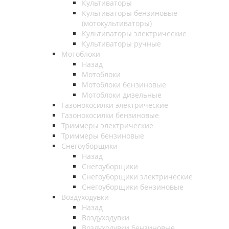
Культиваторы
Культиваторы бензиновые
(мотокультиваторы)
Культиваторы электрические
Культиваторы ручные
Мотоблоки
Назад
Мотоблоки
Мотоблоки бензиновые
Мотоблоки дизельные
Газонокосилки электрические
Газонокосилки бензиновые
Триммеры электрические
Триммеры бензиновые
Снегоуборщики
Назад
Снегоуборщики
Снегоуборщики электрические
Снегоуборщики бензиновые
Воздуходувки
Назад
Воздуходувки
Воздуходувки бензиновые