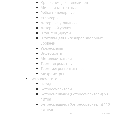
Крепления для нивелиров
Мишени магнитные
Рейки нивелирные
Угломеры
Лазерные угольники
Лазерный уровень
Штангенциркули
Штативы для нивелиров/лазерных
уровней
Уклономеры
Видеоскопы
Металлоискатели
Термогигрометры
Термометры контактные
Микрометры
Бетоносмесители
Назад
Бетоносмесители
Бетономешалки (бетоносмесители) 63
литра
Бетономешалки (бетоносмесители) 110
литров