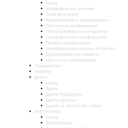
Назад
Шлифовальные машины
УШМ (болгарки)
Эксцентриковые шлифмашины
Ленточные шлифмашины
Плоскошлифовальные машины
Полировальные шлифмашины
Прямые шлифмашины
Шлифовальные машины по бетону
Брашировальные машины
Щеточные шлифмашины
Перфораторы
Лобзики
Дрели
Назад
Дрели
Дрели безударные
Дрели ударные
Дрели на магнитной стойке
Электропилы
Назад
Электропилы