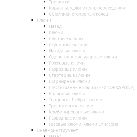
Трещотки
Карданы, удлинители, переходники
Съемники стопорных колец
Ключи
Назад
Ключи
Свечные ключи
Ступичные ключи
Накидные ключи
Односторонние ударные ключи
Рожковые ключи
Разрезные ключи
Стартерные ключи
Шарнирные ключи
Шестигранные ключи (HEX,TORX,SPLINE)
Балонные ключи
Торцевые, Г-образ ключи
Трещоточные ключи
Комбинированные ключи
Разводные ключи
Газовые ключи, ключи Стилсона
Пневмоинструмент
Назад