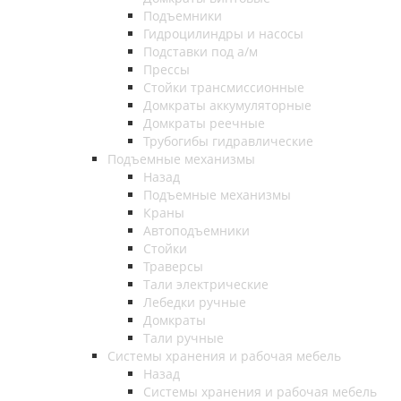
Подъемники
Гидроцилиндры и насосы
Подставки под а/м
Прессы
Стойки трансмиссионные
Домкраты аккумуляторные
Домкраты реечные
Трубогибы гидравлические
Подъемные механизмы
Назад
Подъемные механизмы
Краны
Автоподъемники
Стойки
Траверсы
Тали электрические
Лебедки ручные
Домкраты
Тали ручные
Системы хранения и рабочая мебель
Назад
Системы хранения и рабочая мебель