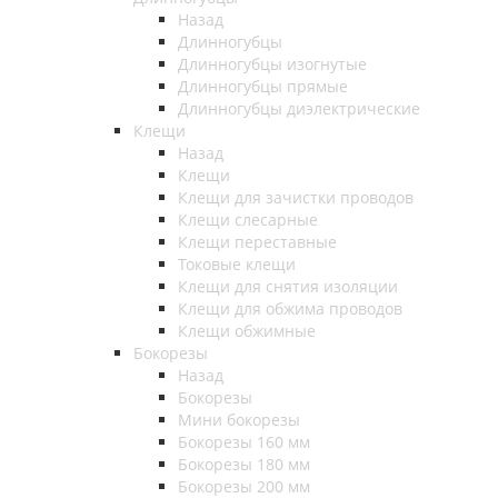
Назад
Длинногубцы
Длинногубцы изогнутые
Длинногубцы прямые
Длинногубцы диэлектрические
Клещи
Назад
Клещи
Клещи для зачистки проводов
Клещи слесарные
Клещи переставные
Токовые клещи
Клещи для снятия изоляции
Клещи для обжима проводов
Клещи обжимные
Бокорезы
Назад
Бокорезы
Мини бокорезы
Бокорезы 160 мм
Бокорезы 180 мм
Бокорезы 200 мм