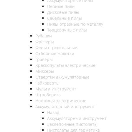
Аккумуляторные пилы
Цепные пилы
Дисковые пилы
Сабельные пилы
Пилы отрезные по металлу
Торцовочные пилы
Рубанки
Фрезеры
Фены строительные
Отбойные молотки
Граверы
Краскопульты электрические
Миксеры
Отвертки аккумуляторные
Гайковерты
Мульти Инструмент
Штроборезы
Ножницы электрические
Аккумуляторный инструмент
Назад
Аккумуляторный инструмент
Заклепочные пистолеты
Пистолеты для герметика