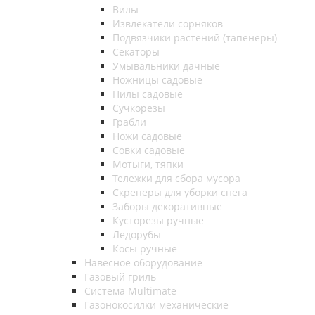
Вилы
Извлекатели сорняков
Подвязчики растений (тапенеры)
Секаторы
Умывальники дачные
Ножницы садовые
Пилы садовые
Сучкорезы
Грабли
Ножи садовые
Совки садовые
Мотыги, тяпки
Тележки для сбора мусора
Скреперы для уборки снега
Заборы декоративные
Кусторезы ручные
Ледорубы
Косы ручные
Навесное оборудование
Газовый гриль
Система Multimate
Газонокосилки механические