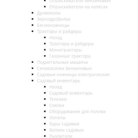
Опрыскиватели бензиновые
Опрыскиватели на колесах
Дровоколы
Зернодробилки
Бензоножницы
Тракторы и райдеры
Назад
Тракторы и райдеры
Минитракторы
Газонные трактора
Подметальные машины
Сенокосилки бензиновые
Садовые ножницы электрические
Садовый инвентарь
Назад
Садовый инвентарь
Тележки
Сеялки
Оборудование для полива
Лопаты
Буры садовые
Валики садовые
Рыхлители