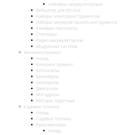
Нейлеры аккумуляторные
Вибратор для бетона
Наборы электроинструментов
Наборы аккумуляторного инструмента
Клеевые пистолеты
Степлеры
Радио аккумуляторное
Модульная система
Бензоинструмент
Назад
Бензоинструмент
Бензопилы
Бензобуры
Бензорезы
Двигатели
Мотодрели
Моторы лодочные
Садовая техника
Назад
Садовая техника
Культиваторы
Назад