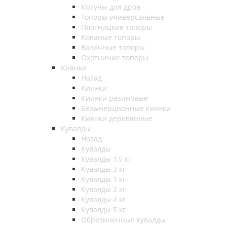
Колуны для дров
Топоры универсальные
Плотницкие топоры
Кованые топоры
Валочные топоры
Охотничие топоры
Киянки
Назад
Киянки
Киянки резиновые
Безынерционные киянки
Киянки деревянные
Кувалды
Назад
Кувалды
Кувалды 1,5 кг
Кувалды 3 кг
Кувалды 1 кг
Кувалды 2 кг
Кувалды 4 кг
Кувалды 5 кг
Обрезиненные кувалды