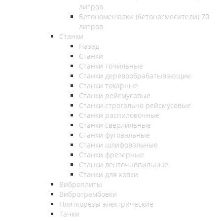
литров
Бетономешалки (бетоносмесители) 70
литров
Станки
Назад
Станки
Станки точильные
Станки деревообрабатывающие
Станки токарные
Станки рейсмусовые
Станки строгально рейсмусовые
Станки распиловочные
Станки сверлильные
Станки фуговальные
Станки шлифовальные
Станки фрезерные
Станки ленточнопильные
Станки для ковки
Виброплиты
Вибротрамбовки
Плиткорезы электрические
Тачки