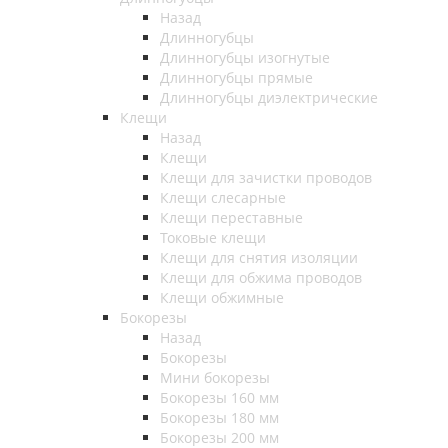
Назад
Длинногубцы
Длинногубцы изогнутые
Длинногубцы прямые
Длинногубцы диэлектрические
Клещи
Назад
Клещи
Клещи для зачистки проводов
Клещи слесарные
Клещи переставные
Токовые клещи
Клещи для снятия изоляции
Клещи для обжима проводов
Клещи обжимные
Бокорезы
Назад
Бокорезы
Мини бокорезы
Бокорезы 160 мм
Бокорезы 180 мм
Бокорезы 200 мм