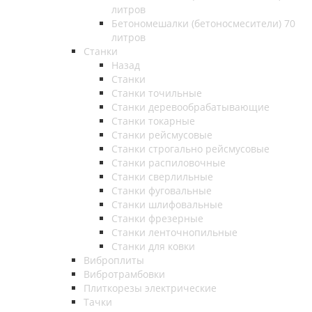
литров
Бетономешалки (бетоносмесители) 70
литров
Станки
Назад
Станки
Станки точильные
Станки деревообрабатывающие
Станки токарные
Станки рейсмусовые
Станки строгально рейсмусовые
Станки распиловочные
Станки сверлильные
Станки фуговальные
Станки шлифовальные
Станки фрезерные
Станки ленточнопильные
Станки для ковки
Виброплиты
Вибротрамбовки
Плиткорезы электрические
Тачки