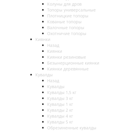
Колуны для дров
Топоры универсальные
Плотницкие топоры
Кованые топоры
Валочные топоры
Охотничие топоры
Киянки
Назад
Киянки
Киянки резиновые
Безынерционные киянки
Киянки деревянные
Кувалды
Назад
Кувалды
Кувалды 1,5 кг
Кувалды 3 кг
Кувалды 1 кг
Кувалды 2 кг
Кувалды 4 кг
Кувалды 5 кг
Обрезиненные кувалды