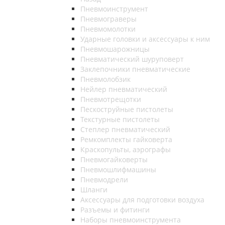
Пневмоинструмент
Пневмограверы
Пневмомолотки
Ударные головки и аксессуары к ним
Пневмошарожницы
Пневматический шуруповерт
Заклепочники пневматические
Пневмолобзик
Нейлер пневматический
Пневмотрещотки
Пескоструйные пистолеты
Текстурные пистолеты
Степлер пневматический
Ремкомплекты гайковерта
Краскопульты, аэрографы
Пневмогайковерты
Пневмошлифмашины
Пневмодрели
Шланги
Аксессуары для подготовки воздуха
Разъемы и фитинги
Наборы пневмоинструмента