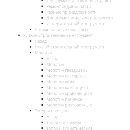
Инструмент для кузовных работ
Ремонт ходовой части
Разные принадлежности
Динамометрический инструмент
Измерительный инструмент
Автомобильные пылесосы
Ручной строительный инструмент
Назад
Ручной строительный инструмент
Молотки
Назад
Молотки
Молотки гвоздодеры
Молотки слесарные
Молотки кирка
Молотки каменщика
Молотки кровельщика
Молотки печника
Молотки рихтовочные
Топоры и колуны
Назад
Топоры и колуны
Топоры туристические