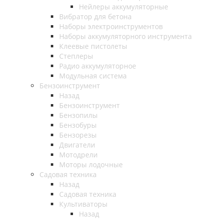
Нейлеры аккумуляторные
Вибратор для бетона
Наборы электроинструментов
Наборы аккумуляторного инструмента
Клеевые пистолеты
Степлеры
Радио аккумуляторное
Модульная система
Бензоинструмент
Назад
Бензоинструмент
Бензопилы
Бензобуры
Бензорезы
Двигатели
Мотодрели
Моторы лодочные
Садовая техника
Назад
Садовая техника
Культиваторы
Назад