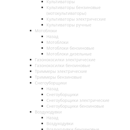
Культиваторы
Культиваторы бензиновые
(мотокультиваторы)
Культиваторы электрические
Культиваторы ручные
Мотоблоки
Назад
Мотоблоки
Мотоблоки бензиновые
Мотоблоки дизельные
Газонокосилки электрические
Газонокосилки бензиновые
Триммеры электрические
Триммеры бензиновые
Снегоуборщики
Назад
Снегоуборщики
Снегоуборщики электрические
Снегоуборщики бензиновые
Воздуходувки
Назад
Воздуходувки
Воздуходувки бензиновые