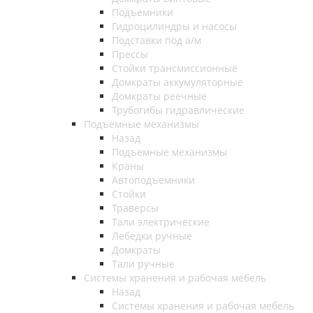
Подъемники
Гидроцилиндры и насосы
Подставки под а/м
Прессы
Стойки трансмиссионные
Домкраты аккумуляторные
Домкраты реечные
Трубогибы гидравлические
Подъемные механизмы
Назад
Подъемные механизмы
Краны
Автоподъемники
Стойки
Траверсы
Тали электрические
Лебедки ручные
Домкраты
Тали ручные
Системы хранения и рабочая мебель
Назад
Системы хранения и рабочая мебель