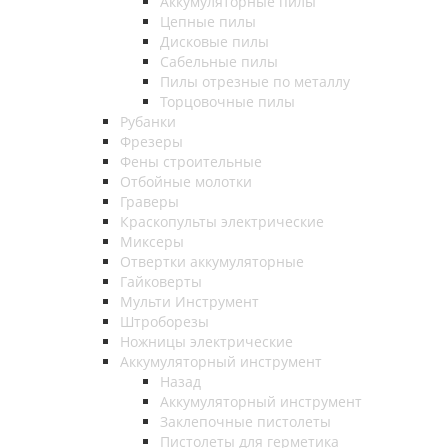
Аккумуляторные пилы
Цепные пилы
Дисковые пилы
Сабельные пилы
Пилы отрезные по металлу
Торцовочные пилы
Рубанки
Фрезеры
Фены строительные
Отбойные молотки
Граверы
Краскопульты электрические
Миксеры
Отвертки аккумуляторные
Гайковерты
Мульти Инструмент
Штроборезы
Ножницы электрические
Аккумуляторный инструмент
Назад
Аккумуляторный инструмент
Заклепочные пистолеты
Пистолеты для герметика