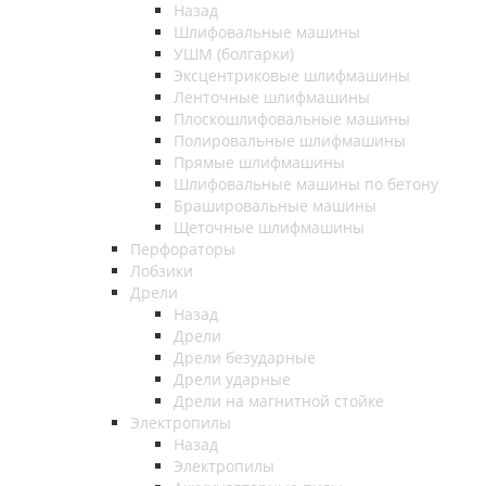
Назад
Шлифовальные машины
УШМ (болгарки)
Эксцентриковые шлифмашины
Ленточные шлифмашины
Плоскошлифовальные машины
Полировальные шлифмашины
Прямые шлифмашины
Шлифовальные машины по бетону
Брашировальные машины
Щеточные шлифмашины
Перфораторы
Лобзики
Дрели
Назад
Дрели
Дрели безударные
Дрели ударные
Дрели на магнитной стойке
Электропилы
Назад
Электропилы