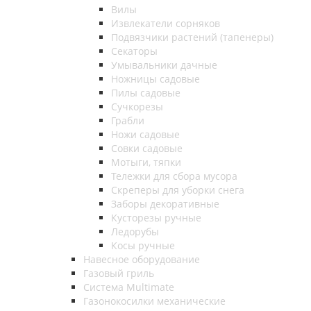
Вилы
Извлекатели сорняков
Подвязчики растений (тапенеры)
Секаторы
Умывальники дачные
Ножницы садовые
Пилы садовые
Сучкорезы
Грабли
Ножи садовые
Совки садовые
Мотыги, тяпки
Тележки для сбора мусора
Скреперы для уборки снега
Заборы декоративные
Кусторезы ручные
Ледорубы
Косы ручные
Навесное оборудование
Газовый гриль
Система Multimate
Газонокосилки механические