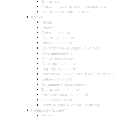
Трещотки
Карданы, удлинители, переходники
Съемники стопорных колец
Ключи
Назад
Ключи
Свечные ключи
Ступичные ключи
Накидные ключи
Односторонние ударные ключи
Рожковые ключи
Разрезные ключи
Стартерные ключи
Шарнирные ключи
Шестигранные ключи (HEX,TORX,SPLINE)
Балонные ключи
Торцевые, Г-образ ключи
Трещоточные ключи
Комбинированные ключи
Разводные ключи
Газовые ключи, ключи Стилсона
Пневмоинструмент
Назад