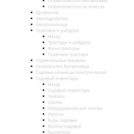
Опрыскиватели бензиновые
Опрыскиватели на колесах
Дровоколы
Зернодробилки
Бензоножницы
Тракторы и райдеры
Назад
Тракторы и райдеры
Минитракторы
Газонные трактора
Подметальные машины
Сенокосилки бензиновые
Садовые ножницы электрические
Садовый инвентарь
Назад
Садовый инвентарь
Тележки
Сеялки
Оборудование для полива
Лопаты
Буры садовые
Валики садовые
Рыхлители