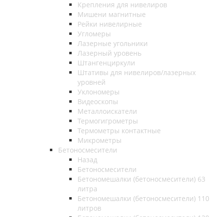
Крепления для нивелиров
Мишени магнитные
Рейки нивелирные
Угломеры
Лазерные угольники
Лазерный уровень
Штангенциркули
Штативы для нивелиров/лазерных
уровней
Уклономеры
Видеоскопы
Металлоискатели
Термогигрометры
Термометры контактные
Микрометры
Бетоносмесители
Назад
Бетоносмесители
Бетономешалки (бетоносмесители) 63
литра
Бетономешалки (бетоносмесители) 110
литров