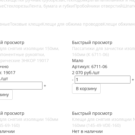
ые
Стеклорезы
Лента, бумага и губки
Пробойники отверстий
Шпат
вные
Токовые клещи
Клещи для обжима проводов
Клещи обжимн
й просмотр
Быстрый просмотр
для снятия изоляции 150мм,
Пассатижи для зачистки изо
мпонентные рукоятки,
160мм (К 6711-06)
трические ЭНКОР 19017
Мало
очно
Артикул: 6711-06
: 19017
2 070
руб.
/шт
.
/шт
-
+
+
В корзину
зину
й просмотр
Быстрый просмотр
для снятия изоляции 160мм
Клещи для снятия изоляции
5-69-160)
160мм (145-49-VDE-160)
наличии
Нет в наличии