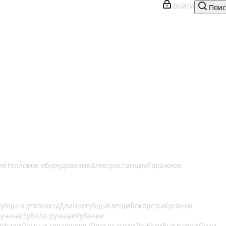
Войти
Поис
ие
Тепловое оборудование
Электростанции
Гаражное
губцы и утконосы
Длинногубцы
Клещи
Бокорезы
Кусачки
ручные
Зубила ручные
Рубанки
адфили
Ломы и гвоздодеры
Просекатели
Трубогибы
Крепеж
Пики