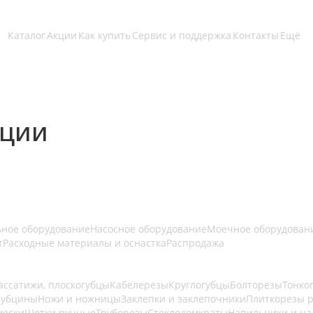
Каталог
Акции
Как купить
Сервис и поддержка
Контакты
Ещё
яции
ьное оборудование
Насосное оборудование
Моечное оборудован
т
Расходные материалы и оснастка
Распродажа
ассатижи, плоскогубцы
Кабелерезы
Круглогубцы
Болторезы
Тонко
рубцины
Ножи и ножницы
Заклепки и заклепочники
Плиткорезы 
мески
Щетки ручные
Труборезы
Стеклодомкраты
Напильники и н