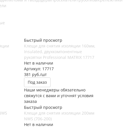
ели
ые
Быстрый просмотр
ляции
Клещи для снятия изоляции 160мм,
Insulated, двухкомпонентные
рукоятки Professional MATRIX 17717
Нет в наличии
Артикул: 17717
381
руб.
/шт
Под заказ
Наши менеджеры обязательно
свяжутся с вами и уточнят условия
заказа
Быстрый просмотр
 NWS
Клещи для снятия изоляции 200мм
NWS (706-200)
Нет в наличии