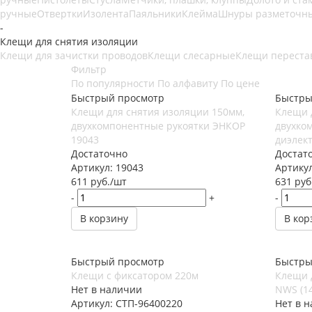
ручные
Отвертки
Изолента
Паяльники
Клейма
Шнуры разметочн
-
Клещи для снятия изоляции
Клещи для зачистки проводов
Клещи слесарные
Клещи переста
Фильтр
По популярности
По алфавиту
По цене
Быстрый просмотр
Быстры
Клещи для снятия изоляции 150мм,
Клещи 
двухкомпонентные рукоятки ЭНКОР
двухко
19043
диэлек
Достаточно
Достат
Артикул: 19043
Артикул
611
руб.
/шт
631
руб
-
+
-
В корзину
В кор
Быстрый просмотр
Быстры
Клещи с фиксатором 220м
Клещи 
Нет в наличии
NWS (14
Артикул: СТП-96400220
Нет в 