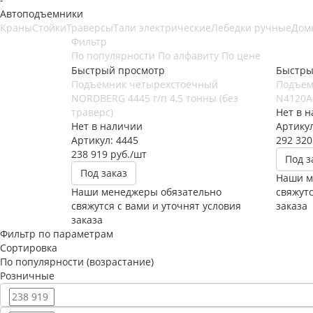
Автоподъемники
Краны
Стойки
Траверсы
Тали электрические
Лебедки ручные
Дом
Фильтр
По популярности
По алфавиту
По цене
Быстрый просмотр
Быстры
Подъемник четырехстоечный
Подъем
NORDBERG 4445 г/п 4,5 тонны (без
N4120A
траверс)
Нет в 
Нет в наличии
Артикул
Артикул: 4445
292 320
238 919
руб.
/шт
Под з
Под заказ
Наши м
Наши менеджеры обязательно
свяжутс
свяжутся с вами и уточнят условия
заказа
заказа
Фильтр по параметрам
Сортировка
По популярности (возрастание)
Розничные