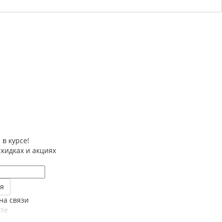
 в курсе!
скидках и акциях
на связи
те