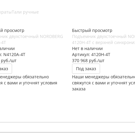
краты
Тали ручные
й просмотр
Быстрый просмотр
ник двухстоечный NORDBERG
Подъемник двухстоечный N
-4T
4120H-4T с верхней синхрон
наличии
Нет в наличии
: N4120A-4T
Артикул: 4120H-4T
руб.
/шт
370 968
руб.
/шт
аказ
Под заказ
енеджеры обязательно
Наши менеджеры обязательн
я с вами и уточнят условия
свяжутся с вами и уточнят ус
заказа