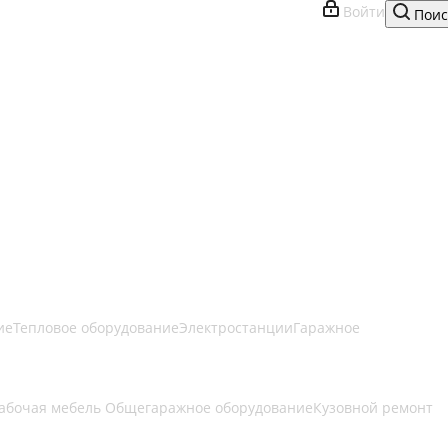
Войти
Поис
ие
Тепловое оборудование
Электростанции
Гаражное
рабочая мебель
Общегаражное оборудование
Кузовной ремонт