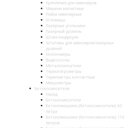
Крепления для нивелиров
Мишени магнитные
Рейки нивелирные
Угломеры
Лазерные угольники
Лазерный уровень
Штангенциркули
Штативы для нивелиров/лазерных
уровней
Уклономеры
Видеоскопы
Металлоискатели
Термогигрометры
Термометры контактные
Микрометры
Бетоносмесители
Назад
Бетоносмесители
Бетономешалки (бетоносмесители) 63
литра
Бетономешалки (бетоносмесители) 110
литров