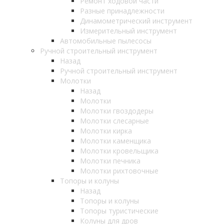
Ремонт ходовой части
Разные принадлежности
Динамометрический инструмент
Измерительный инструмент
Автомобильные пылесосы
Ручной строительный инструмент
Назад
Ручной строительный инструмент
Молотки
Назад
Молотки
Молотки гвоздодеры
Молотки слесарные
Молотки кирка
Молотки каменщика
Молотки кровельщика
Молотки печника
Молотки рихтовочные
Топоры и колуны
Назад
Топоры и колуны
Топоры туристические
Колуны для дров