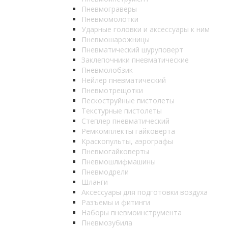
Пневмограверы
Пневмомолотки
Ударные головки и аксессуары к ним
Пневмошарожницы
Пневматический шуруповерт
Заклепочники пневматические
Пневмолобзик
Нейлер пневматический
Пневмотрещотки
Пескоструйные пистолеты
Текстурные пистолеты
Степлер пневматический
Ремкомплекты гайковерта
Краскопульты, аэрографы
Пневмогайковерты
Пневмошлифмашины
Пневмодрели
Шланги
Аксессуары для подготовки воздуха
Разъемы и фитинги
Наборы пневмоинструмента
Пневмозубила