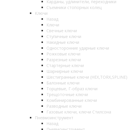
Карданы, удлинители, переходники
Съемники стопорных колец
Ключи
Назад
Ключи
Свечные ключи
Ступичные ключи
Накидные ключи
Односторонние ударные ключи
Рожковые ключи
Разрезные ключи
Стартерные ключи
Шарнирные ключи
Шестигранные ключи (HEX,TORX,SPLINE)
Балонные ключи
Торцевые, Г-образ ключи
Трещоточные ключи
Комбинированные ключи
Разводные ключи
Газовые ключи, ключи Стилсона
Пневмоинструмент
Назад
Пневмоинструмент