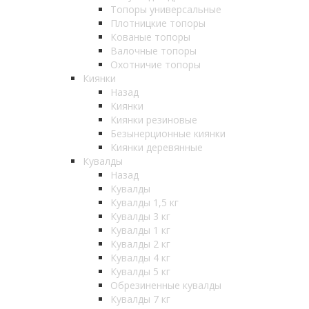
Топоры универсальные
Плотницкие топоры
Кованые топоры
Валочные топоры
Охотничие топоры
Киянки
Назад
Киянки
Киянки резиновые
Безынерционные киянки
Киянки деревянные
Кувалды
Назад
Кувалды
Кувалды 1,5 кг
Кувалды 3 кг
Кувалды 1 кг
Кувалды 2 кг
Кувалды 4 кг
Кувалды 5 кг
Обрезиненные кувалды
Кувалды 7 кг