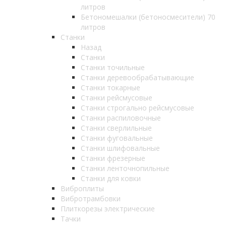
литров
Бетономешалки (бетоносмесители) 70
литров
Станки
Назад
Станки
Станки точильные
Станки деревообрабатывающие
Станки токарные
Станки рейсмусовые
Станки строгально рейсмусовые
Станки распиловочные
Станки сверлильные
Станки фуговальные
Станки шлифовальные
Станки фрезерные
Станки ленточнопильные
Станки для ковки
Виброплиты
Вибротрамбовки
Плиткорезы электрические
Тачки