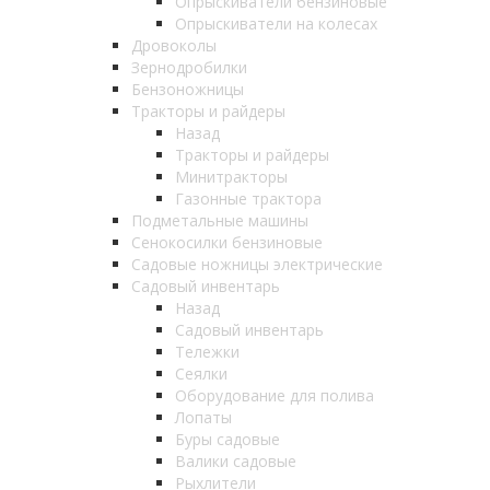
Опрыскиватели бензиновые
Опрыскиватели на колесах
Дровоколы
Зернодробилки
Бензоножницы
Тракторы и райдеры
Назад
Тракторы и райдеры
Минитракторы
Газонные трактора
Подметальные машины
Сенокосилки бензиновые
Садовые ножницы электрические
Садовый инвентарь
Назад
Садовый инвентарь
Тележки
Сеялки
Оборудование для полива
Лопаты
Буры садовые
Валики садовые
Рыхлители