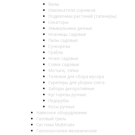
Вилы
Извлекатели сорняков
Подвязчики растений (тапенеры)
Секаторы
Умывальники дачные
Ножницы садовые
Пилы садовые
Сучкорезы
Грабли
Ножи садовые
Совки садовые
Мотыги, тяпки
Тележки для сбора мусора
Скреперы для уборки снега
Заборы декоративные
Кусторезы ручные
Ледорубы
Косы ручные
Навесное оборудование
Газовый гриль
Система Multimate
Газонокосилки механические