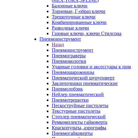
(HEX,TORX,SPLINE)
Балонные ключи
Торцевые, Г-образ ключи
Трещоточные ключи
Комбинированные ключи
Разводные ключи
Газовые ключи, ключи Стилсона
Пневмоинструмент
Назад
Пневмоинструмент
Пневмограверы
Пневмомолотки
Ударные головки и аксессуары к ним
Пневмошарожницы
Пневматический шуруповерт
Заклепочники пневматические
Пневмолобзик
Нейлер пневматический
Пневмотрещотки
Пескоструйные пистолеты
Текстурные пистолеты
Степлер пневматический
Ремкомплекты гайковерта
Краскопульты, аэрографы
Пневмогайковерты