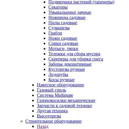
Подвязчики растений (тапенеры)
Секаторы
Умывальники дачные
Ножницы садовые
Пилы садовые
Сучкорезы
Грабли
Ножи садовые
Совки садовые
Мотыги, тяпки
Тележки для сбора мусора
Скреперы для уборки снега
Заборы декоративные
Кусторезы ручные
Ледорубы
Косы ручные
Навесное оборудование
Газовый гриль
Система Multimate
Газонокосилки механические
Запчасти к садовой технике
Другая техника
Высоторезы
Строительное оборудование
Назад