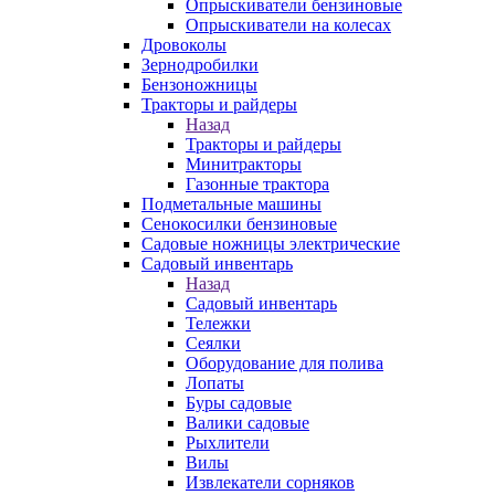
Опрыскиватели бензиновые
Опрыскиватели на колесах
Дровоколы
Зернодробилки
Бензоножницы
Тракторы и райдеры
Назад
Тракторы и райдеры
Минитракторы
Газонные трактора
Подметальные машины
Сенокосилки бензиновые
Садовые ножницы электрические
Садовый инвентарь
Назад
Садовый инвентарь
Тележки
Сеялки
Оборудование для полива
Лопаты
Буры садовые
Валики садовые
Рыхлители
Вилы
Извлекатели сорняков