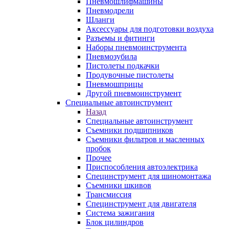
Пневмошлифмашины
Пневмодрели
Шланги
Аксессуары для подготовки воздуха
Разъемы и фитинги
Наборы пневмоинструмента
Пневмозубила
Пистолеты подкачки
Продувочные пистолеты
Пневмошприцы
Другой пневмоинструмент
Специальные автоинструмент
Назад
Специальные автоинструмент
Съемники подшипников
Съемники фильтров и масленных
пробок
Прочее
Приспособления автоэлектрика
Специнструмент для шиномонтажа
Съемники шкивов
Трансмиссия
Специнструмент для двигателя
Система зажигания
Блок цилиндров