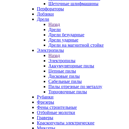
Щеточные шлифмашины
Перфораторы
Лобзики
Дрели
Назад
Дрели
Дрели безударные
Дрели ударные
Дрели на магнитной стойке
Электропилы
Назад
Электропилы
Аккумуляторные пилы
Цепные пилы
Дисковые пилы
Сабельные пилы
Пилы отрезные по металлу
Торцовочные пилы
Рубанки
Фрезеры
Фены строительные
Отбойные молотки
Граверы
Краскопульты электрические
Миксеры