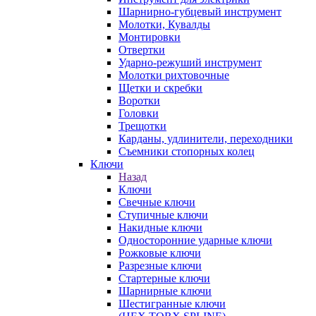
Шарнирно-губцевый инструмент
Молотки, Кувалды
Монтировки
Отвертки
Ударно-режуший инструмент
Молотки рихтовочные
Щетки и скребки
Воротки
Головки
Трещотки
Карданы, удлинители, переходники
Съемники стопорных колец
Ключи
Назад
Ключи
Свечные ключи
Ступичные ключи
Накидные ключи
Односторонние ударные ключи
Рожковые ключи
Разрезные ключи
Стартерные ключи
Шарнирные ключи
Шестигранные ключи