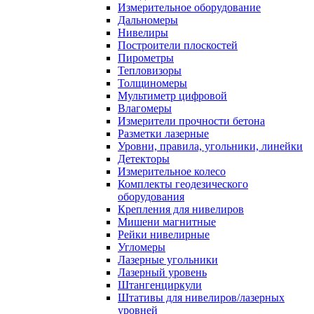
Измерительное оборудование
Дальномеры
Нивелиры
Построители плоскостей
Пирометры
Тепловизоры
Толщиномеры
Мультиметр цифровой
Влагомеры
Измерители прочности бетона
Разметки лазерные
Уровни, правила, угольники, линейки
Детекторы
Измерительное колесо
Комплекты геодезического
оборудования
Крепления для нивелиров
Мишени магнитные
Рейки нивелирные
Угломеры
Лазерные угольники
Лазерный уровень
Штангенциркули
Штативы для нивелиров/лазерных
уровней