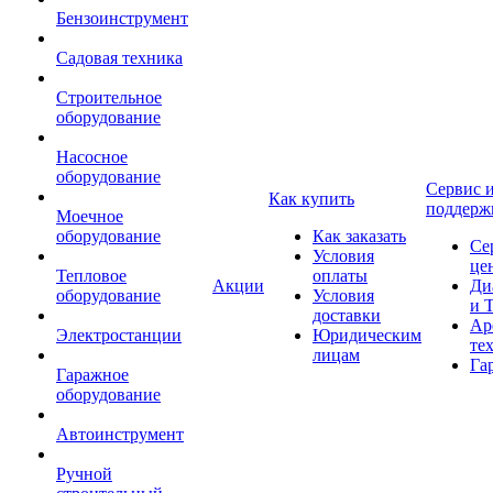
Бензоинструмент
Садовая техника
Строительное
оборудование
Насосное
оборудование
Сервис 
Как купить
поддерж
Моечное
оборудование
Как заказать
Се
Условия
це
Тепловое
оплаты
Акции
Ди
оборудование
Условия
и 
доставки
Ар
Электростанции
Юридическим
те
лицам
Га
Гаражное
оборудование
Автоинструмент
Ручной