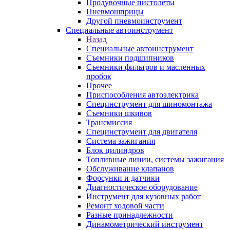
Продувочные пистолеты
Пневмошприцы
Другой пневмоинструмент
Специальные автоинструмент
Назад
Специальные автоинструмент
Съемники подшипников
Съемники фильтров и масленных
пробок
Прочее
Приспособления автоэлектрика
Специнструмент для шиномонтажа
Съемники шкивов
Трансмиссия
Специнструмент для двигателя
Система зажигания
Блок цилиндров
Топливные линии, системы зажигания
Обслуживание клапанов
Форсунки и датчики
Диагностическое оборудование
Инструмент для кузовных работ
Ремонт ходовой части
Разные принадлежности
Динамометрический инструмент