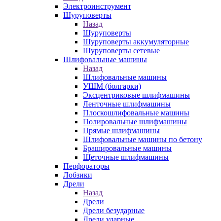
Электроинструмент
Шуруповерты
Назад
Шуруповерты
Шуруповерты аккумуляторные
Шуруповерты сетевые
Шлифовальные машины
Назад
Шлифовальные машины
УШМ (болгарки)
Эксцентриковые шлифмашины
Ленточные шлифмашины
Плоскошлифовальные машины
Полировальные шлифмашины
Прямые шлифмашины
Шлифовальные машины по бетону
Брашировальные машины
Щеточные шлифмашины
Перфораторы
Лобзики
Дрели
Назад
Дрели
Дрели безударные
Дрели ударные