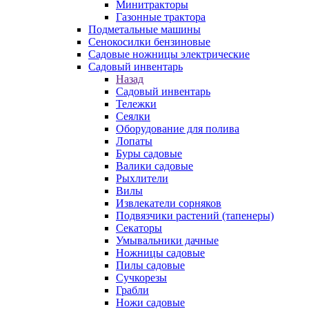
Минитракторы
Газонные трактора
Подметальные машины
Сенокосилки бензиновые
Садовые ножницы электрические
Садовый инвентарь
Назад
Садовый инвентарь
Тележки
Сеялки
Оборудование для полива
Лопаты
Буры садовые
Валики садовые
Рыхлители
Вилы
Извлекатели сорняков
Подвязчики растений (тапенеры)
Секаторы
Умывальники дачные
Ножницы садовые
Пилы садовые
Сучкорезы
Грабли
Ножи садовые