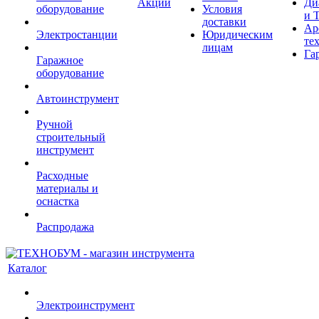
Акции
Ди
оборудование
Условия
и 
доставки
Ар
Электростанции
Юридическим
те
лицам
Га
Гаражное
оборудование
Автоинструмент
Ручной
строительный
инструмент
Расходные
материалы и
оснастка
Распродажа
Каталог
Электроинструмент