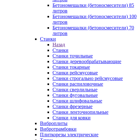
Бетономешалки (бетоносмесители) 85
литров
Бетономешалки (бетоносмесители) 100
литров
Бетономешалки (бетоносмесители) 70
литров
Станки
Назад
Станки
Станки точильные
Станки деревообрабатывающие
Станки токарные
Станки рейсмусовые
Станки строгально рейсмусовые
Станки распиловочные
Станки сверлильные
Станки фуговальные
Станки шлифовальные
Станки фрезерные
Станки ленточнопильные
Станки для ковки
Виброплиты
Вибротрамбовки
Плиткорезы электрические