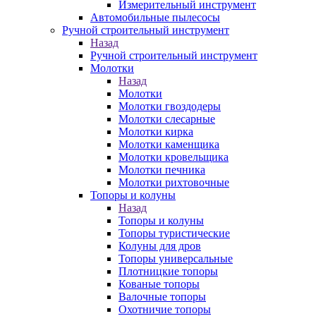
Измерительный инструмент
Автомобильные пылесосы
Ручной строительный инструмент
Назад
Ручной строительный инструмент
Молотки
Назад
Молотки
Молотки гвоздодеры
Молотки слесарные
Молотки кирка
Молотки каменщика
Молотки кровельщика
Молотки печника
Молотки рихтовочные
Топоры и колуны
Назад
Топоры и колуны
Топоры туристические
Колуны для дров
Топоры универсальные
Плотницкие топоры
Кованые топоры
Валочные топоры
Охотничие топоры