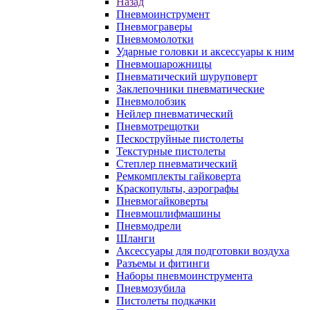
Назад
Пневмоинструмент
Пневмограверы
Пневмомолотки
Ударные головки и аксессуары к ним
Пневмошарожницы
Пневматический шуруповерт
Заклепочники пневматические
Пневмолобзик
Нейлер пневматический
Пневмотрещотки
Пескоструйные пистолеты
Текстурные пистолеты
Степлер пневматический
Ремкомплекты гайковерта
Краскопульты, аэрографы
Пневмогайковерты
Пневмошлифмашины
Пневмодрели
Шланги
Аксессуары для подготовки воздуха
Разъемы и фитинги
Наборы пневмоинструмента
Пневмозубила
Пистолеты подкачки