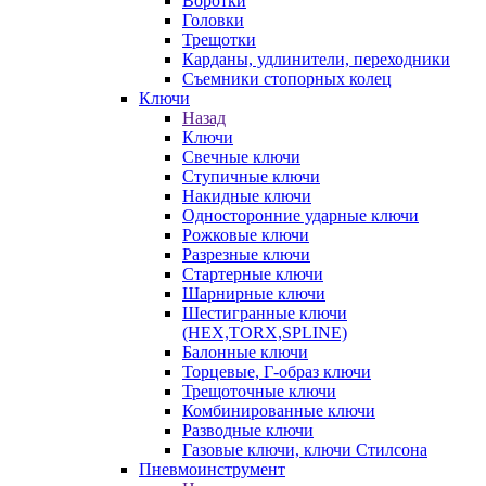
Воротки
Головки
Трещотки
Карданы, удлинители, переходники
Съемники стопорных колец
Ключи
Назад
Ключи
Свечные ключи
Ступичные ключи
Накидные ключи
Односторонние ударные ключи
Рожковые ключи
Разрезные ключи
Стартерные ключи
Шарнирные ключи
Шестигранные ключи
(HEX,TORX,SPLINE)
Балонные ключи
Торцевые, Г-образ ключи
Трещоточные ключи
Комбинированные ключи
Разводные ключи
Газовые ключи, ключи Стилсона
Пневмоинструмент