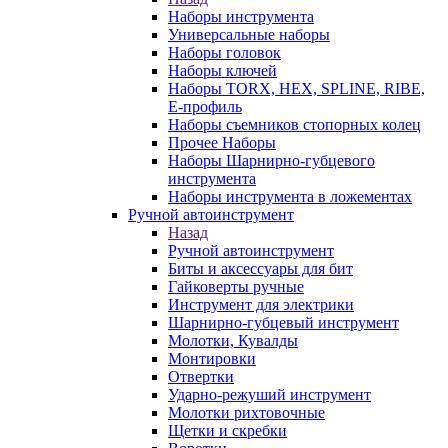
Наборы инструмента
Универсальные наборы
Наборы головок
Наборы ключей
Наборы TORX, HEX, SPLINE, RIBE,
E-профиль
Наборы съемников стопорных колец
Прочее Наборы
Наборы Шарнирно-губцевого
инструмента
Наборы инструмента в ложементах
Ручной автоинструмент
Назад
Ручной автоинструмент
Биты и аксессуары для бит
Гайковерты ручные
Инструмент для электрики
Шарнирно-губцевый инструмент
Молотки, Кувалды
Монтировки
Отвертки
Ударно-режуший инструмент
Молотки рихтовочные
Щетки и скребки