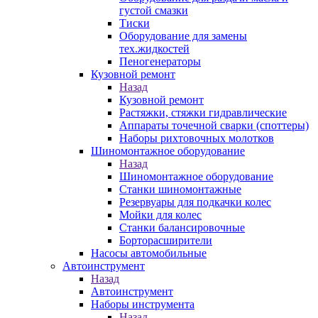
густой смазки
Тиски
Оборудование для замены
тех.жидкостей
Пеногенераторы
Кузовной ремонт
Назад
Кузовной ремонт
Растяжки, стяжки гидравлические
Аппараты точечной сварки (споттеры)
Наборы рихтовочных молотков
Шиномонтажное оборудование
Назад
Шиномонтажное оборудование
Станки шиномонтажные
Резервуары для подкачки колес
Мойки для колес
Станки балансировочные
Борторасширители
Насосы автомобильные
Автоинструмент
Назад
Автоинструмент
Наборы инструмента
Назад