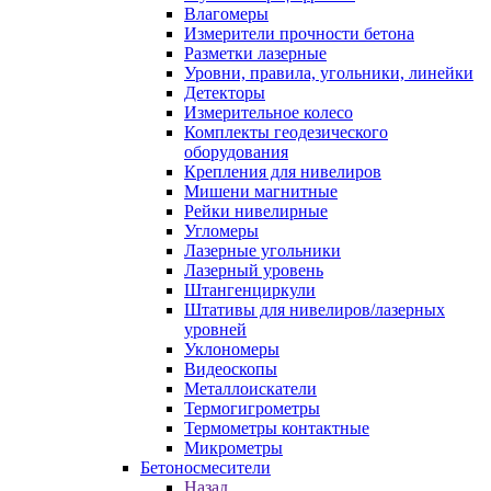
Влагомеры
Измерители прочности бетона
Разметки лазерные
Уровни, правила, угольники, линейки
Детекторы
Измерительное колесо
Комплекты геодезического
оборудования
Крепления для нивелиров
Мишени магнитные
Рейки нивелирные
Угломеры
Лазерные угольники
Лазерный уровень
Штангенциркули
Штативы для нивелиров/лазерных
уровней
Уклономеры
Видеоскопы
Металлоискатели
Термогигрометры
Термометры контактные
Микрометры
Бетоносмесители
Назад