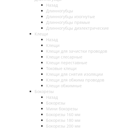
Назад
Длинногубцы
Длинногубцы изогнутые
Длинногубцы прямые
Длинногубцы диэлектрические
Клещи
Назад
Клещи
Клещи для зачистки проводов
Клещи слесарные
Клещи переставные
Токовые клещи
Клещи для снятия изоляции
Клещи для обжима проводов
Клещи обжимные
Бокорезы
Назад
Бокорезы
Мини бокорезы
Бокорезы 160 мм
Бокорезы 180 мм
Бокорезы 200 мм