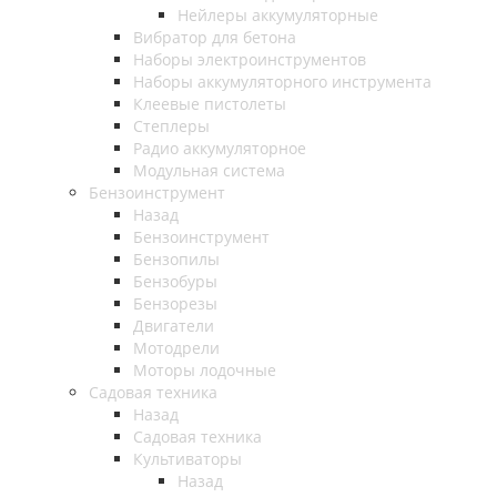
Нейлеры аккумуляторные
Вибратор для бетона
Наборы электроинструментов
Наборы аккумуляторного инструмента
Клеевые пистолеты
Степлеры
Радио аккумуляторное
Модульная система
Бензоинструмент
Назад
Бензоинструмент
Бензопилы
Бензобуры
Бензорезы
Двигатели
Мотодрели
Моторы лодочные
Садовая техника
Назад
Садовая техника
Культиваторы
Назад