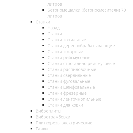
литров
Бетономешалки (бетоносмесители) 70
литров
Станки
Назад
Станки
Станки точильные
Станки деревообрабатывающие
Станки токарные
Станки рейсмусовые
Станки строгально рейсмусовые
Станки распиловочные
Станки сверлильные
Станки фуговальные
Станки шлифовальные
Станки фрезерные
Станки ленточнопильные
Станки для ковки
Виброплиты
Вибротрамбовки
Плиткорезы электрические
Тачки