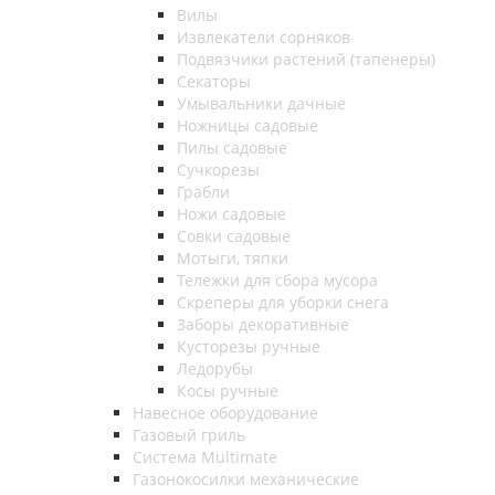
Вилы
Извлекатели сорняков
Подвязчики растений (тапенеры)
Секаторы
Умывальники дачные
Ножницы садовые
Пилы садовые
Сучкорезы
Грабли
Ножи садовые
Совки садовые
Мотыги, тяпки
Тележки для сбора мусора
Скреперы для уборки снега
Заборы декоративные
Кусторезы ручные
Ледорубы
Косы ручные
Навесное оборудование
Газовый гриль
Система Multimate
Газонокосилки механические