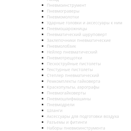
Пневмоинструмент
Пневмограверы
Пневмомолотки
Ударные головки и аксессуары к ним
Пневмошарожницы
Пневматический шуруповерт
Заклепочники пневматические
Пневмолобзик
Нейлер пневматический
Пневмотрещотки
Пескоструйные пистолеты
Текстурные пистолеты
Степлер пневматический
Ремкомплекты гайковерта
Краскопульты, аэрографы
Пневмогайковерты
Пневмошлифмашины
Пневмодрели
Шланги
Аксессуары для подготовки воздуха
Разъемы и фитинги
Наборы пневмоинструмента