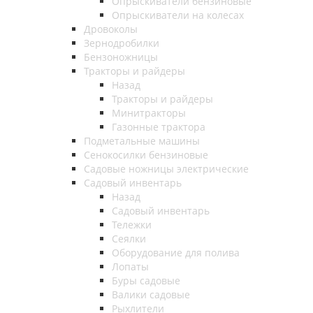
Опрыскиватели бензиновые
Опрыскиватели на колесах
Дровоколы
Зернодробилки
Бензоножницы
Тракторы и райдеры
Назад
Тракторы и райдеры
Минитракторы
Газонные трактора
Подметальные машины
Сенокосилки бензиновые
Садовые ножницы электрические
Садовый инвентарь
Назад
Садовый инвентарь
Тележки
Сеялки
Оборудование для полива
Лопаты
Буры садовые
Валики садовые
Рыхлители