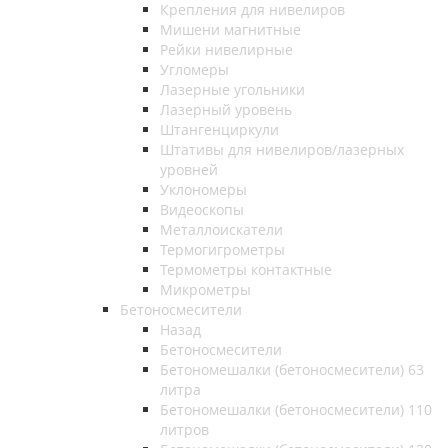
Крепления для нивелиров
Мишени магнитные
Рейки нивелирные
Угломеры
Лазерные угольники
Лазерный уровень
Штангенциркули
Штативы для нивелиров/лазерных
уровней
Уклономеры
Видеоскопы
Металлоискатели
Термогигрометры
Термометры контактные
Микрометры
Бетоносмесители
Назад
Бетоносмесители
Бетономешалки (бетоносмесители) 63
литра
Бетономешалки (бетоносмесители) 110
литров