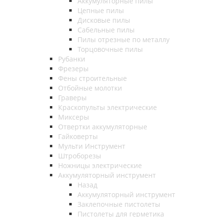
Аккумуляторные пилы
Цепные пилы
Дисковые пилы
Сабельные пилы
Пилы отрезные по металлу
Торцовочные пилы
Рубанки
Фрезеры
Фены строительные
Отбойные молотки
Граверы
Краскопульты электрические
Миксеры
Отвертки аккумуляторные
Гайковерты
Мульти Инструмент
Штроборезы
Ножницы электрические
Аккумуляторный инструмент
Назад
Аккумуляторный инструмент
Заклепочные пистолеты
Пистолеты для герметика