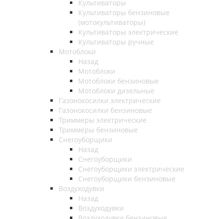
Культиваторы
Культиваторы бензиновые
(мотокультиваторы)
Культиваторы электрические
Культиваторы ручные
Мотоблоки
Назад
Мотоблоки
Мотоблоки бензиновые
Мотоблоки дизельные
Газонокосилки электрические
Газонокосилки бензиновые
Триммеры электрические
Триммеры бензиновые
Снегоуборщики
Назад
Снегоуборщики
Снегоуборщики электрические
Снегоуборщики бензиновые
Воздуходувки
Назад
Воздуходувки
Воздуходувки бензиновые