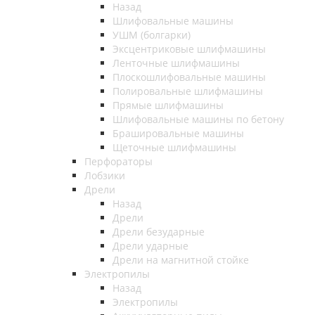
Назад
Шлифовальные машины
УШМ (болгарки)
Эксцентриковые шлифмашины
Ленточные шлифмашины
Плоскошлифовальные машины
Полировальные шлифмашины
Прямые шлифмашины
Шлифовальные машины по бетону
Брашировальные машины
Щеточные шлифмашины
Перфораторы
Лобзики
Дрели
Назад
Дрели
Дрели безударные
Дрели ударные
Дрели на магнитной стойке
Электропилы
Назад
Электропилы