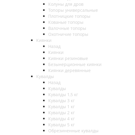
Колуны для дров
Топоры универсальные
Плотницкие топоры
Кованые топоры
Валочные топоры
Охотничие топоры
Киянки
Назад
Киянки
Киянки резиновые
Безынерционные киянки
Киянки деревянные
Кувалды
Назад
Кувалды
Кувалды 1,5 кг
Кувалды 3 кг
Кувалды 1 кг
Кувалды 2 кг
Кувалды 4 кг
Кувалды 5 кг
Обрезиненные кувалды