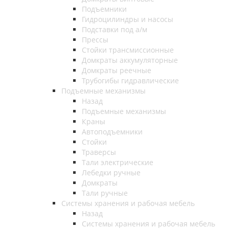
Подъемники
Гидроцилиндры и насосы
Подставки под а/м
Прессы
Стойки трансмиссионные
Домкраты аккумуляторные
Домкраты реечные
Трубогибы гидравлические
Подъемные механизмы
Назад
Подъемные механизмы
Краны
Автоподъемники
Стойки
Траверсы
Тали электрические
Лебедки ручные
Домкраты
Тали ручные
Системы хранения и рабочая мебель
Назад
Системы хранения и рабочая мебель