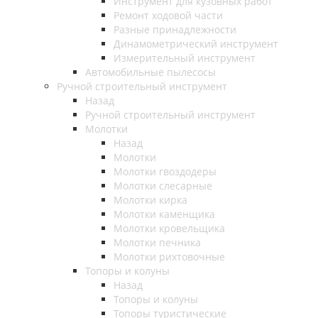
Инструмент для кузовных работ
Ремонт ходовой части
Разные принадлежности
Динамометрический инструмент
Измерительный инструмент
Автомобильные пылесосы
Ручной строительный инструмент
Назад
Ручной строительный инструмент
Молотки
Назад
Молотки
Молотки гвоздодеры
Молотки слесарные
Молотки кирка
Молотки каменщика
Молотки кровельщика
Молотки печника
Молотки рихтовочные
Топоры и колуны
Назад
Топоры и колуны
Топоры туристические