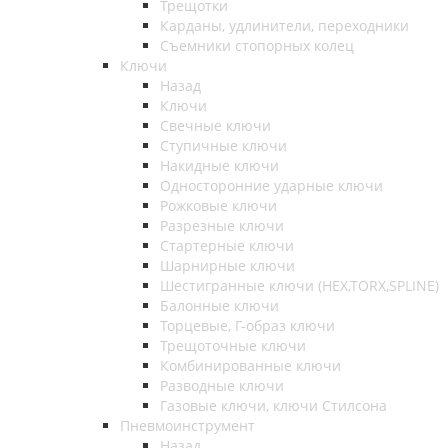
Трещотки
Карданы, удлинители, переходники
Съемники стопорных колец
Ключи
Назад
Ключи
Свечные ключи
Ступичные ключи
Накидные ключи
Односторонние ударные ключи
Рожковые ключи
Разрезные ключи
Стартерные ключи
Шарнирные ключи
Шестигранные ключи (HEX,TORX,SPLINE)
Балонные ключи
Торцевые, Г-образ ключи
Трещоточные ключи
Комбинированные ключи
Разводные ключи
Газовые ключи, ключи Стилсона
Пневмоинструмент
Назад