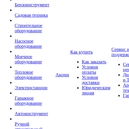
Бензоинструмент
Садовая техника
Строительное
оборудование
Насосное
оборудование
Сервис 
Как купить
поддерж
Моечное
оборудование
Как заказать
Се
Условия
це
Тепловое
оплаты
Акции
Ди
оборудование
Условия
и 
доставки
Ар
Электростанции
Юридическим
те
лицам
Га
Гаражное
оборудование
Автоинструмент
Ручной