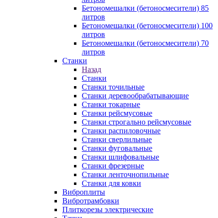
Бетономешалки (бетоносмесители) 85
литров
Бетономешалки (бетоносмесители) 100
литров
Бетономешалки (бетоносмесители) 70
литров
Станки
Назад
Станки
Станки точильные
Станки деревообрабатывающие
Станки токарные
Станки рейсмусовые
Станки строгально рейсмусовые
Станки распиловочные
Станки сверлильные
Станки фуговальные
Станки шлифовальные
Станки фрезерные
Станки ленточнопильные
Станки для ковки
Виброплиты
Вибротрамбовки
Плиткорезы электрические