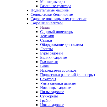
Минитракторы
Газонные трактора
Подметальные машины
Сенокосилки бензиновые
Садовые ножницы электрические
Садовый инвентарь
Назад
Садовый инвентарь
Тележки
Сеялки
Оборудование для полива
Лопаты
Буры садовые
Валики садовые
Рыхлители
Вилы
Извлекатели сорняков
Подвязчики растений (тапенеры)
Секаторы
Умывальники дачные
Ножницы садовые
Пилы садовые
Сучкорезы
Грабли
Ножи садовые