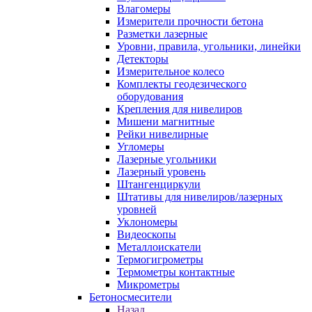
Влагомеры
Измерители прочности бетона
Разметки лазерные
Уровни, правила, угольники, линейки
Детекторы
Измерительное колесо
Комплекты геодезического
оборудования
Крепления для нивелиров
Мишени магнитные
Рейки нивелирные
Угломеры
Лазерные угольники
Лазерный уровень
Штангенциркули
Штативы для нивелиров/лазерных
уровней
Уклономеры
Видеоскопы
Металлоискатели
Термогигрометры
Термометры контактные
Микрометры
Бетоносмесители
Назад