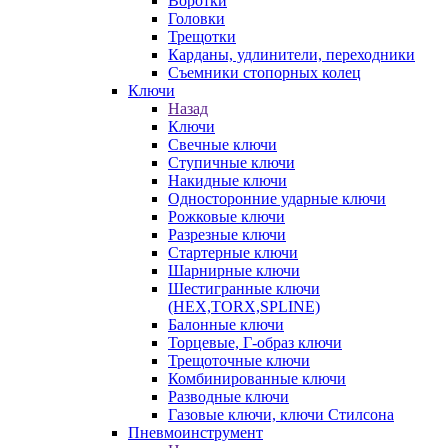
Воротки
Головки
Трещотки
Карданы, удлинители, переходники
Съемники стопорных колец
Ключи
Назад
Ключи
Свечные ключи
Ступичные ключи
Накидные ключи
Односторонние ударные ключи
Рожковые ключи
Разрезные ключи
Стартерные ключи
Шарнирные ключи
Шестигранные ключи
(HEX,TORX,SPLINE)
Балонные ключи
Торцевые, Г-образ ключи
Трещоточные ключи
Комбинированные ключи
Разводные ключи
Газовые ключи, ключи Стилсона
Пневмоинструмент