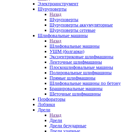
Электроинструмент
Шуруповерты
Назад
Шуруповерты
Шуруповерты аккумуляторные
Шуруповерты сетевые
Шлифовальные машины
Назад
Шлифовальные машины
УШМ (болгарки)
Эксцентриковые шлифмашины
Ленточные шлифмашины
Плоскошлифовальные машины
Полировальные шлифмашины
Прямые шлифмашины
Шлифовальные машины по бетону
Брашировальные машины
Щеточные шлифмашины
Перфораторы
Лобзики
Дрели
Назад
Дрели
Дрели безударные
Дрели ударные