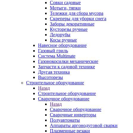
Совки садовые
Мотыги, тяпки
Тележки для сбора мусора
Скреперы для уборки снега
Заборы декоративные
Кусторезы ручные
Ледорубы
Косы ручные
Навесное оборудование
Газовый гриль
Система Multimate
Газонокосилки механические
Запчасти к садовой технике
Другая техника
Высоторезы
Строительное оборудование
Назад
Строительное оборудование
Сварочное оборудование
Назад
Сварочное оборудование
Сварочные инверторы
Полуавтоматы
Аппараты аргонодуговой сварки
Плазменные резаки