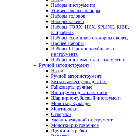
Наборы инструмента
Универсальные наборы
Наборы головок
Наборы ключей
Наборы TORX, HEX, SPLINE, RIBE,
E-профиль
Наборы съемников стопорных колец
Прочее Наборы
Наборы Шарнирно-губцевого
инструмента
Наборы инструмента в ложементах
Ручной автоинструмент
Назад
Ручной автоинструмент
Биты и аксессуары для бит
Гайковерты ручные
Инструмент для электрики
Шарнирно-губцевый инструмент
Молотки, Кувалды
Монтировки
Отвертки
Ударно-режуший инструмент
Молотки рихтовочные
Щетки и скребки