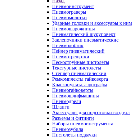
Назад
Пневмоинструмент
Пневмограверы
Пневмомолотки
Ударные головки и аксессуары к ним
Пневмошарожницы
Пневматический шуруповерт
Заклепочники пневматические
Пневмолобзик
Нейлер пневматический
Пневмотрещотки
Пескоструйные пистолеты
Текстурные пистолеты
Степлер пневматический
Ремкомплекты гайковерта
Краскопульты, аэрографы
Пневмогайковерты
Пневмошлифмашины
Пневмодрели
Шланги
Аксессуары для подготовки воздуха
Разъемы и фитинги
Наборы пневмоинструмента
Пневмозубила
Пистолеты подкачки