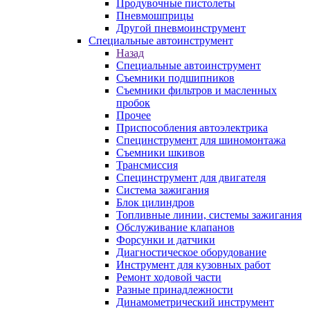
Продувочные пистолеты
Пневмошприцы
Другой пневмоинструмент
Специальные автоинструмент
Назад
Специальные автоинструмент
Съемники подшипников
Съемники фильтров и масленных
пробок
Прочее
Приспособления автоэлектрика
Специнструмент для шиномонтажа
Съемники шкивов
Трансмиссия
Специнструмент для двигателя
Система зажигания
Блок цилиндров
Топливные линии, системы зажигания
Обслуживание клапанов
Форсунки и датчики
Диагностическое оборудование
Инструмент для кузовных работ
Ремонт ходовой части
Разные принадлежности
Динамометрический инструмент