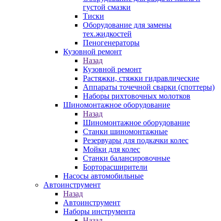
густой смазки
Тиски
Оборудование для замены
тех.жидкостей
Пеногенераторы
Кузовной ремонт
Назад
Кузовной ремонт
Растяжки, стяжки гидравлические
Аппараты точечной сварки (споттеры)
Наборы рихтовочных молотков
Шиномонтажное оборудование
Назад
Шиномонтажное оборудование
Станки шиномонтажные
Резервуары для подкачки колес
Мойки для колес
Станки балансировочные
Борторасширители
Насосы автомобильные
Автоинструмент
Назад
Автоинструмент
Наборы инструмента
Назад