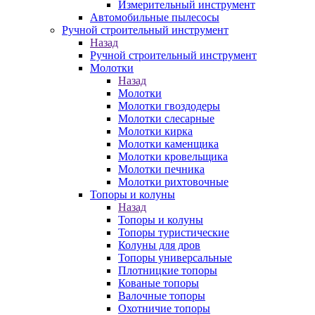
Измерительный инструмент
Автомобильные пылесосы
Ручной строительный инструмент
Назад
Ручной строительный инструмент
Молотки
Назад
Молотки
Молотки гвоздодеры
Молотки слесарные
Молотки кирка
Молотки каменщика
Молотки кровельщика
Молотки печника
Молотки рихтовочные
Топоры и колуны
Назад
Топоры и колуны
Топоры туристические
Колуны для дров
Топоры универсальные
Плотницкие топоры
Кованые топоры
Валочные топоры
Охотничие топоры