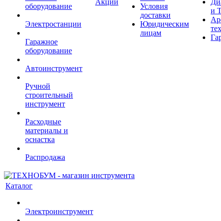
Акции
Ди
оборудование
Условия
и 
доставки
Ар
Электростанции
Юридическим
те
лицам
Га
Гаражное
оборудование
Автоинструмент
Ручной
строительный
инструмент
Расходные
материалы и
оснастка
Распродажа
Каталог
Электроинструмент