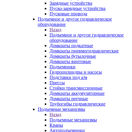
Зарядные устройства
Пуско-зарядные устройства
Пусковые провода
Подъемное и другое гидравлическое
оборудование
Назад
Подъемное и другое гидравлическое
оборудование
Домкраты подкатные
Домкраты пневмогидравлические
Домкраты бутылочные
Домкраты винтовые
Подъемники
Гидроцилиндры и насосы
Подставки под а/м
Прессы
Стойки трансмиссионные
Домкраты аккумуляторные
Домкраты реечные
Трубогибы гидравлические
Подъемные механизмы
Назад
Подъемные механизмы
Краны
Автоподъемники