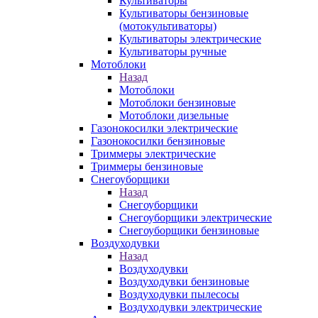
Культиваторы
Культиваторы бензиновые
(мотокультиваторы)
Культиваторы электрические
Культиваторы ручные
Мотоблоки
Назад
Мотоблоки
Мотоблоки бензиновые
Мотоблоки дизельные
Газонокосилки электрические
Газонокосилки бензиновые
Триммеры электрические
Триммеры бензиновые
Снегоуборщики
Назад
Снегоуборщики
Снегоуборщики электрические
Снегоуборщики бензиновые
Воздуходувки
Назад
Воздуходувки
Воздуходувки бензиновые
Воздуходувки пылесосы
Воздуходувки электрические