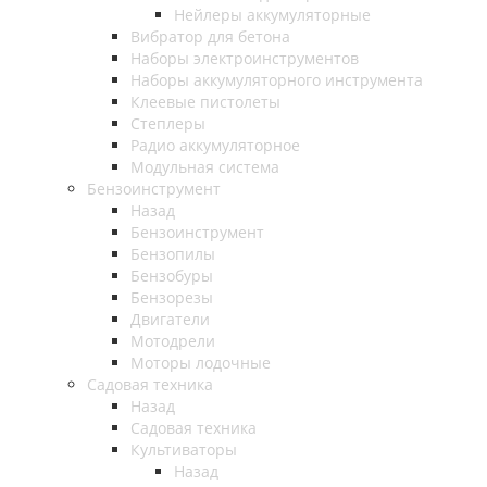
Нейлеры аккумуляторные
Вибратор для бетона
Наборы электроинструментов
Наборы аккумуляторного инструмента
Клеевые пистолеты
Степлеры
Радио аккумуляторное
Модульная система
Бензоинструмент
Назад
Бензоинструмент
Бензопилы
Бензобуры
Бензорезы
Двигатели
Мотодрели
Моторы лодочные
Садовая техника
Назад
Садовая техника
Культиваторы
Назад