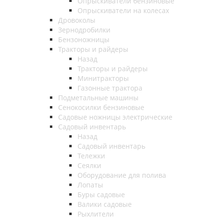
Опрыскиватели бензиновые
Опрыскиватели на колесах
Дровоколы
Зернодробилки
Бензоножницы
Тракторы и райдеры
Назад
Тракторы и райдеры
Минитракторы
Газонные трактора
Подметальные машины
Сенокосилки бензиновые
Садовые ножницы электрические
Садовый инвентарь
Назад
Садовый инвентарь
Тележки
Сеялки
Оборудование для полива
Лопаты
Буры садовые
Валики садовые
Рыхлители