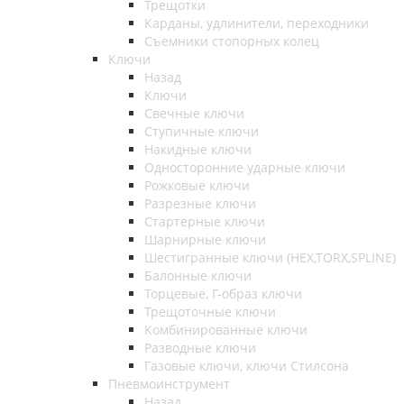
Трещотки
Карданы, удлинители, переходники
Съемники стопорных колец
Ключи
Назад
Ключи
Свечные ключи
Ступичные ключи
Накидные ключи
Односторонние ударные ключи
Рожковые ключи
Разрезные ключи
Стартерные ключи
Шарнирные ключи
Шестигранные ключи (HEX,TORX,SPLINE)
Балонные ключи
Торцевые, Г-образ ключи
Трещоточные ключи
Комбинированные ключи
Разводные ключи
Газовые ключи, ключи Стилсона
Пневмоинструмент
Назад