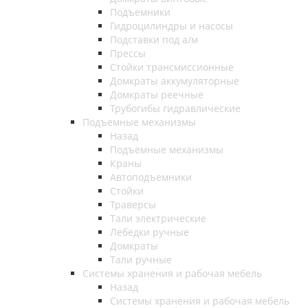
Подъемники
Гидроцилиндры и насосы
Подставки под а/м
Прессы
Стойки трансмиссионные
Домкраты аккумуляторные
Домкраты реечные
Трубогибы гидравлические
Подъемные механизмы
Назад
Подъемные механизмы
Краны
Автоподъемники
Стойки
Траверсы
Тали электрические
Лебедки ручные
Домкраты
Тали ручные
Системы хранения и рабочая мебель
Назад
Системы хранения и рабочая мебель