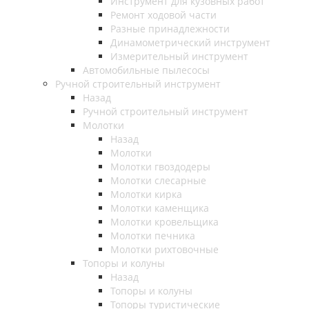
Инструмент для кузовных работ
Ремонт ходовой части
Разные принадлежности
Динамометрический инструмент
Измерительный инструмент
Автомобильные пылесосы
Ручной строительный инструмент
Назад
Ручной строительный инструмент
Молотки
Назад
Молотки
Молотки гвоздодеры
Молотки слесарные
Молотки кирка
Молотки каменщика
Молотки кровельщика
Молотки печника
Молотки рихтовочные
Топоры и колуны
Назад
Топоры и колуны
Топоры туристические