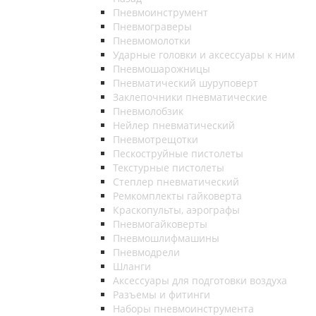
Пневмоинструмент
Пневмограверы
Пневмомолотки
Ударные головки и аксессуары к ним
Пневмошарожницы
Пневматический шуруповерт
Заклепочники пневматические
Пневмолобзик
Нейлер пневматический
Пневмотрещотки
Пескоструйные пистолеты
Текстурные пистолеты
Степлер пневматический
Ремкомплекты гайковерта
Краскопульты, аэрографы
Пневмогайковерты
Пневмошлифмашины
Пневмодрели
Шланги
Аксессуары для подготовки воздуха
Разъемы и фитинги
Наборы пневмоинструмента