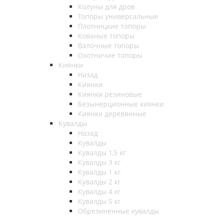
Колуны для дров
Топоры универсальные
Плотницкие топоры
Кованые топоры
Валочные топоры
Охотничие топоры
Киянки
Назад
Киянки
Киянки резиновые
Безынерционные киянки
Киянки деревянные
Кувалды
Назад
Кувалды
Кувалды 1,5 кг
Кувалды 3 кг
Кувалды 1 кг
Кувалды 2 кг
Кувалды 4 кг
Кувалды 5 кг
Обрезиненные кувалды