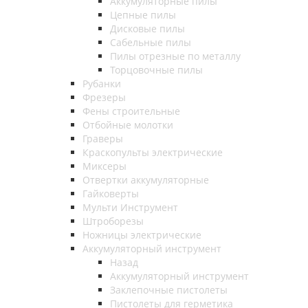
Аккумуляторные пилы
Цепные пилы
Дисковые пилы
Сабельные пилы
Пилы отрезные по металлу
Торцовочные пилы
Рубанки
Фрезеры
Фены строительные
Отбойные молотки
Граверы
Краскопульты электрические
Миксеры
Отвертки аккумуляторные
Гайковерты
Мульти Инструмент
Штроборезы
Ножницы электрические
Аккумуляторный инструмент
Назад
Аккумуляторный инструмент
Заклепочные пистолеты
Пистолеты для герметика