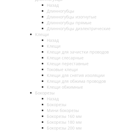
Назад
Длинногубцы
Длинногубцы изогнутые
Длинногубцы прямые
Длинногубцы диэлектрические
Клещи
Назад
Клещи
Клещи для зачистки проводов
Клещи слесарные
Клещи переставные
Токовые клещи
Клещи для снятия изоляции
Клещи для обжима проводов
Клещи обжимные
Бокорезы
Назад
Бокорезы
Мини бокорезы
Бокорезы 160 мм
Бокорезы 180 мм
Бокорезы 200 мм