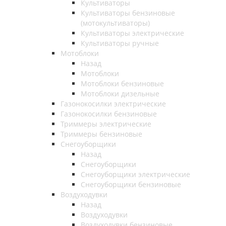
Культиваторы
Культиваторы бензиновые
(мотокультиваторы)
Культиваторы электрические
Культиваторы ручные
Мотоблоки
Назад
Мотоблоки
Мотоблоки бензиновые
Мотоблоки дизельные
Газонокосилки электрические
Газонокосилки бензиновые
Триммеры электрические
Триммеры бензиновые
Снегоуборщики
Назад
Снегоуборщики
Снегоуборщики электрические
Снегоуборщики бензиновые
Воздуходувки
Назад
Воздуходувки
Воздуходувки бензиновые