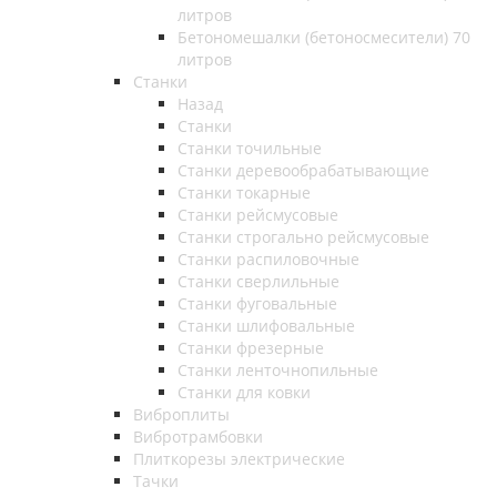
литров
Бетономешалки (бетоносмесители) 70
литров
Станки
Назад
Станки
Станки точильные
Станки деревообрабатывающие
Станки токарные
Станки рейсмусовые
Станки строгально рейсмусовые
Станки распиловочные
Станки сверлильные
Станки фуговальные
Станки шлифовальные
Станки фрезерные
Станки ленточнопильные
Станки для ковки
Виброплиты
Вибротрамбовки
Плиткорезы электрические
Тачки