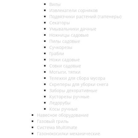
Вилы
Извлекатели сорняков
Подвязчики растений (тапенеры)
Секаторы
Умывальники дачные
Ножницы садовые
Пилы садовые
Сучкорезы
Грабли
Ножи садовые
Совки садовые
Мотыги, тяпки
Тележки для сбора мусора
Скреперы для уборки снега
Заборы декоративные
Кусторезы ручные
Ледорубы
Косы ручные
Навесное оборудование
Газовый гриль
Система Multimate
Газонокосилки механические