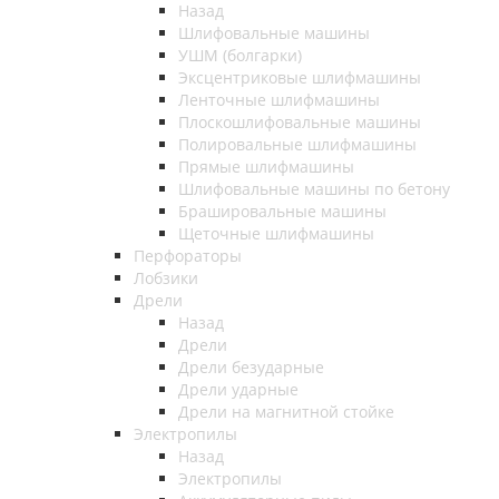
Назад
Шлифовальные машины
УШМ (болгарки)
Эксцентриковые шлифмашины
Ленточные шлифмашины
Плоскошлифовальные машины
Полировальные шлифмашины
Прямые шлифмашины
Шлифовальные машины по бетону
Брашировальные машины
Щеточные шлифмашины
Перфораторы
Лобзики
Дрели
Назад
Дрели
Дрели безударные
Дрели ударные
Дрели на магнитной стойке
Электропилы
Назад
Электропилы