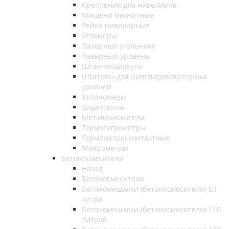
Крепления для нивелиров
Мишени магнитные
Рейки нивелирные
Угломеры
Лазерные угольники
Лазерный уровень
Штангенциркули
Штативы для нивелиров/лазерных
уровней
Уклономеры
Видеоскопы
Металлоискатели
Термогигрометры
Термометры контактные
Микрометры
Бетоносмесители
Назад
Бетоносмесители
Бетономешалки (бетоносмесители) 63
литра
Бетономешалки (бетоносмесители) 110
литров