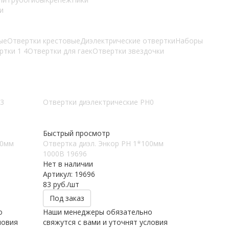
и
ые
Отвертки крестовые
Диэлектрические отвертки
Наборы
ртки 1 4
Отвертки для гаек
Отвертки звездочки
H3
Отвертки диэлектрические PH0
Быстрый просмотр
00мм
Отвертка диэл. Энкор РН 1*100мм
1000В 19696
Нет в наличии
Артикул: 19696
83
руб.
/шт
Под заказ
о
Наши менеджеры обязательно
ловия
свяжутся с вами и уточнят условия