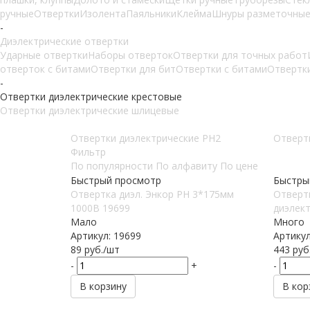
ручные
Отвертки
Изолента
Паяльники
Клейма
Шнуры разметочны
-
Диэлектрические отвертки
Ударные отвертки
Наборы отверток
Отвертки для точных работ
отверток с битами
Отвертки для бит
Отвертки с битами
Отвертк
-
Отвертки диэлектрические крестовые
Отвертки диэлектрические шлицевые
Отвертки диэлектрические PH2
Отверт
Фильтр
По популярности
По алфавиту
По цене
Быстрый просмотр
Быстры
Отвертка диэл. Энкор РН 3*175мм
Отверт
1000В 19699
диэлект
Мало
Много
Артикул: 19699
Артикул
89
руб.
/шт
443
руб
-
+
-
В корзину
В кор