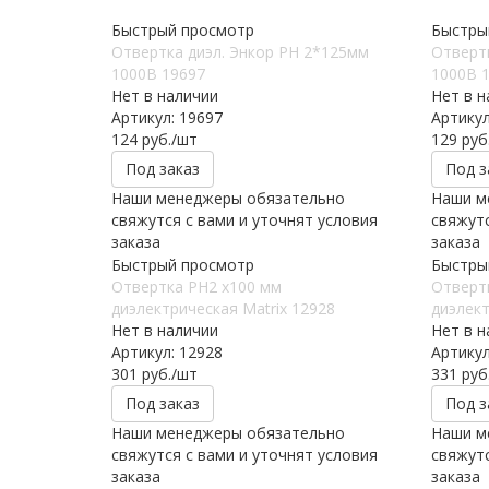
Быстрый просмотр
Быстры
Отвертка диэл. Энкор РН 2*125мм
Отвертк
1000В 19697
1000В 
Нет в наличии
Нет в н
Артикул: 19697
Артикул
124
руб.
/шт
129
руб
Под заказ
Под з
Наши менеджеры обязательно
Наши м
свяжутся с вами и уточнят условия
свяжутс
заказа
заказа
Быстрый просмотр
Быстры
Отвертка PH2 х100 мм
Отверт
диэлектрическая Matrix 12928
диэлек
Нет в наличии
Нет в н
Артикул: 12928
Артикул
301
руб.
/шт
331
руб
Под заказ
Под з
Наши менеджеры обязательно
Наши м
свяжутся с вами и уточнят условия
свяжутс
заказа
заказа