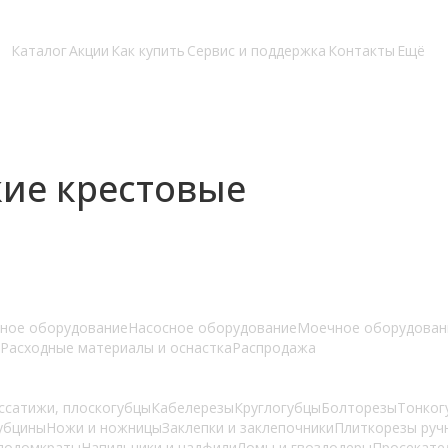
Каталог
Акции
Как купить
Сервис и поддержка
Контакты
Ещё
кие крестовые
ное оборудование
Насосное оборудование
Моечное оборудован
Расходные материалы и оснастка
Распродажа
ссатижи, плоскогубцы
Кабелерезы
Круглогубцы
Болторезы
Тонког
убцины
Ножи и ножницы
Заклепки и заклепочники
Плиткорезы руч
лодомкраты
Напильники и надфили
Ломы и гвоздодеры
Просекате