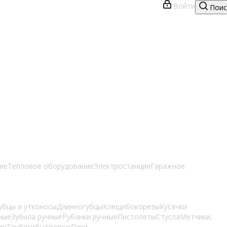
Войти
Поис
ие
Тепловое оборудование
Электростанции
Гаражное
убцы и утконосы
Длинногубцы
Клещи
Бокорезы
Кусачки
ные
Зубила ручные
Рубанки ручные
Пистолеты
Стусла
Метчики,
ли
Трубогибы
Крепеж
Пики