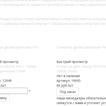
е
Стеклорезы
Лента, бумага и губки
Пробойники отверстий
Шпател
Индикаторные отвертки
Реверсивные отвертки
Отвертки шлицев
и комбинированные
Отвертки Т образные
Силовые отвертки
Отве
ки диэлектрические PH1
Отвертки диэлектрические P
й просмотр
Быстрый просмотр
ка GROSS Ph3 x 150мм,
Отвертка диэл. Энкор РН 0*1
рическая 12949
1000В 19695
Нет в наличии
: 12949
Артикул: 19695
.
/шт
66
руб.
/шт
+
Под заказ
зину
Наши менеджеры обязательн
свяжутся с вами и уточнят ус