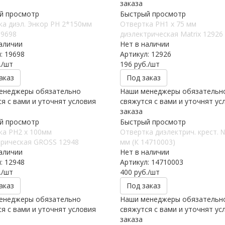
заказа
й просмотр
Быстрый просмотр
а диэл. Энкор РН 2*150мм
Отвертка PH1 х 75 мм
19698
диэлектрическая Matrix 12926
аличии
Нет в наличии
: 19698
Артикул: 12926
.
/шт
196
руб.
/шт
аказ
Под заказ
енеджеры обязательно
Наши менеджеры обязательн
я с вами и уточнят условия
свяжутся с вами и уточнят ус
заказа
й просмотр
Быстрый просмотр
ка PH2 х 100мм
Отвертка диэлектрич. крест. 
трическая GROSS 12948
мм (К 14710003)
аличии
Нет в наличии
: 12948
Артикул: 14710003
.
/шт
400
руб.
/шт
аказ
Под заказ
енеджеры обязательно
Наши менеджеры обязательн
я с вами и уточнят условия
свяжутся с вами и уточнят ус
заказа