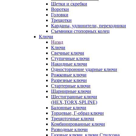
Щетки и скребки
Воротки
Головки
Трещотки
Карданы, удлинители, переходники
Съемники стопорных колец
Ключи
Назад
Ключи
Свечные ключи
Ступичные ключи
Накидные ключи
Односторонние ударные ключи
Рожковые ключи
Разрезные ключи
Стартерные ключи
Шарнирные ключи
Шестигранные ключи
(HEX,TORX,SPLINE)
Балонные ключи
Торцевые, Г-образ ключи
Трещоточные ключи
Комбинированные ключи
Разводные ключи
Газовые ключи, ключи Стилсона