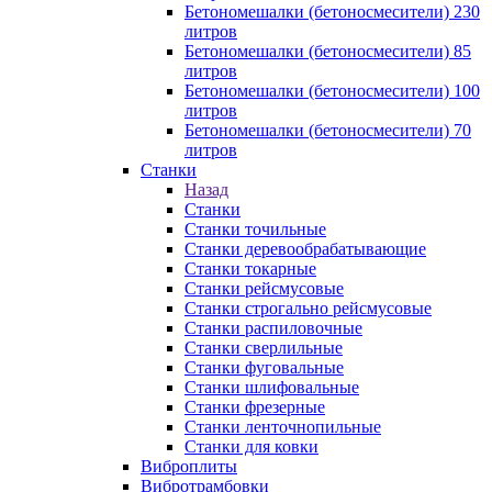
Бетономешалки (бетоносмесители) 230
литров
Бетономешалки (бетоносмесители) 85
литров
Бетономешалки (бетоносмесители) 100
литров
Бетономешалки (бетоносмесители) 70
литров
Станки
Назад
Станки
Станки точильные
Станки деревообрабатывающие
Станки токарные
Станки рейсмусовые
Станки строгально рейсмусовые
Станки распиловочные
Станки сверлильные
Станки фуговальные
Станки шлифовальные
Станки фрезерные
Станки ленточнопильные
Станки для ковки
Виброплиты
Вибротрамбовки