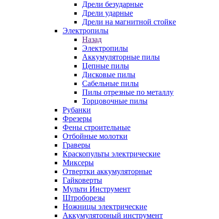
Дрели безударные
Дрели ударные
Дрели на магнитной стойке
Электропилы
Назад
Электропилы
Аккумуляторные пилы
Цепные пилы
Дисковые пилы
Сабельные пилы
Пилы отрезные по металлу
Торцовочные пилы
Рубанки
Фрезеры
Фены строительные
Отбойные молотки
Граверы
Краскопульты электрические
Миксеры
Отвертки аккумуляторные
Гайковерты
Мульти Инструмент
Штроборезы
Ножницы электрические
Аккумуляторный инструмент