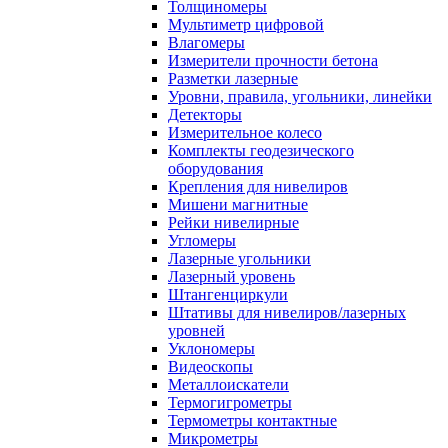
Толщиномеры
Мультиметр цифровой
Влагомеры
Измерители прочности бетона
Разметки лазерные
Уровни, правила, угольники, линейки
Детекторы
Измерительное колесо
Комплекты геодезического
оборудования
Крепления для нивелиров
Мишени магнитные
Рейки нивелирные
Угломеры
Лазерные угольники
Лазерный уровень
Штангенциркули
Штативы для нивелиров/лазерных
уровней
Уклономеры
Видеоскопы
Металлоискатели
Термогигрометры
Термометры контактные
Микрометры