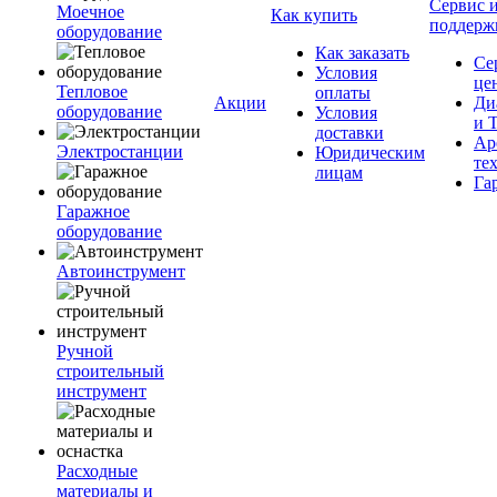
Сервис 
Моечное
Как купить
поддерж
оборудование
Как заказать
Се
Условия
це
Тепловое
оплаты
Акции
Ди
оборудование
Условия
и 
доставки
Ар
Электростанции
Юридическим
те
лицам
Га
Гаражное
оборудование
Автоинструмент
Ручной
строительный
инструмент
Расходные
материалы и