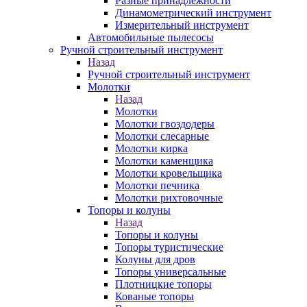
Разные принадлежности
Динамометрический инструмент
Измерительный инструмент
Автомобильные пылесосы
Ручной строительный инструмент
Назад
Ручной строительный инструмент
Молотки
Назад
Молотки
Молотки гвоздодеры
Молотки слесарные
Молотки кирка
Молотки каменщика
Молотки кровельщика
Молотки печника
Молотки рихтовочные
Топоры и колуны
Назад
Топоры и колуны
Топоры туристические
Колуны для дров
Топоры универсальные
Плотницкие топоры
Кованые топоры