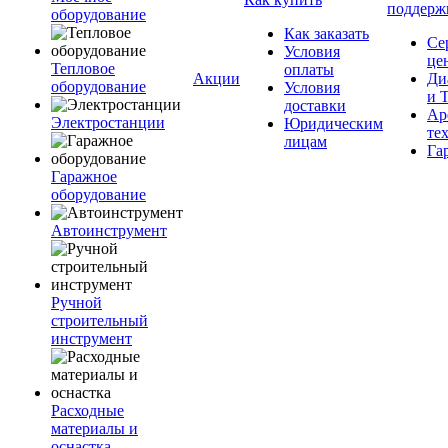
поддерж
оборудование
Как заказать
Се
Условия
це
Тепловое
оплаты
Акции
Ди
оборудование
Условия
и 
доставки
Ар
Электростанции
Юридическим
те
лицам
Га
Гаражное
оборудование
Автоинструмент
Ручной
строительный
инструмент
Расходные
материалы и
оснастка