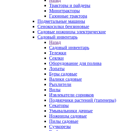
Назад
Тракторы и райдеры
Минитракторы
Газонные трактора
Подметальные машины
Сенокосилки бензиновые
Садовые ножницы электрические
Садовый инвентарь
Назад
Садовый инвентарь
Тележки
Сеялки
Оборудование для полива
Лопаты
Буры садовые
Валики садовые
Рыхлители
Вилы
Извлекатели сорняков
Подвязчики растений (тапенеры)
Секаторы
Умывальники дачные
Ножницы садовые
Пилы садовые
Сучкорезы