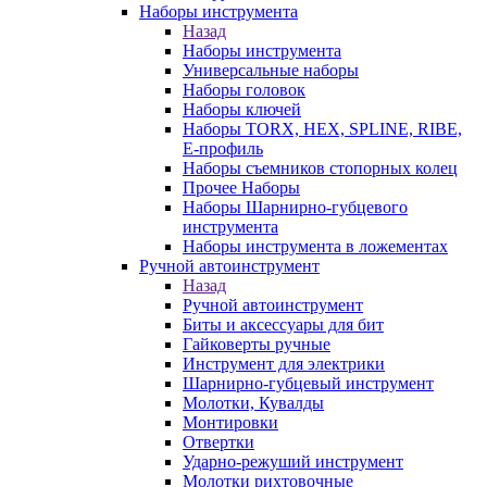
Наборы инструмента
Назад
Наборы инструмента
Универсальные наборы
Наборы головок
Наборы ключей
Наборы TORX, HEX, SPLINE, RIBE,
E-профиль
Наборы съемников стопорных колец
Прочее Наборы
Наборы Шарнирно-губцевого
инструмента
Наборы инструмента в ложементах
Ручной автоинструмент
Назад
Ручной автоинструмент
Биты и аксессуары для бит
Гайковерты ручные
Инструмент для электрики
Шарнирно-губцевый инструмент
Молотки, Кувалды
Монтировки
Отвертки
Ударно-режуший инструмент
Молотки рихтовочные