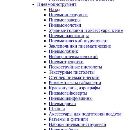
Пневмоинструмент
Назад
Пневмоинструмент
Пневмограверы
Пневмомолотки
Ударные головки и аксессуары к ним
Пневмошарожницы
Пневматический шуруповерт
Заклепочники пневматические
Пневмолобзик
Нейлер пневматический
Пневмотрещотки
Пескоструйные пистолеты
Текстурные пистолеты
Степлер пневматический
Ремкомплекты гайковерта
Краскопульты, аэрографы
Пневмогайковерты
Пневмошлифмашины
Пневмодрели
Шланги
Аксессуары для подготовки воздуха
Разъемы и фитинги
Наборы пневмоинструмента
Пневмозубила