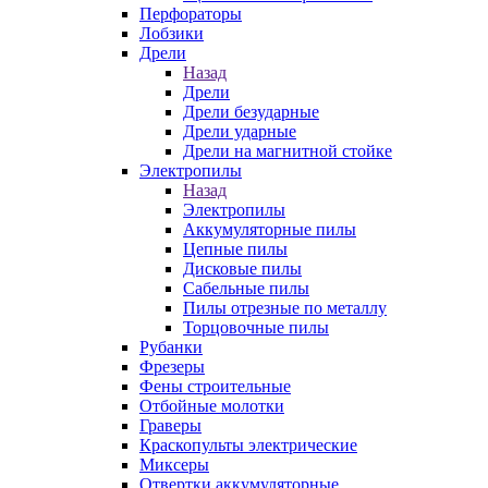
Перфораторы
Лобзики
Дрели
Назад
Дрели
Дрели безударные
Дрели ударные
Дрели на магнитной стойке
Электропилы
Назад
Электропилы
Аккумуляторные пилы
Цепные пилы
Дисковые пилы
Сабельные пилы
Пилы отрезные по металлу
Торцовочные пилы
Рубанки
Фрезеры
Фены строительные
Отбойные молотки
Граверы
Краскопульты электрические
Миксеры
Отвертки аккумуляторные