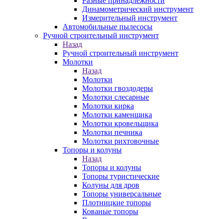
Разные принадлежности
Динамометрический инструмент
Измерительный инструмент
Автомобильные пылесосы
Ручной строительный инструмент
Назад
Ручной строительный инструмент
Молотки
Назад
Молотки
Молотки гвоздодеры
Молотки слесарные
Молотки кирка
Молотки каменщика
Молотки кровельщика
Молотки печника
Молотки рихтовочные
Топоры и колуны
Назад
Топоры и колуны
Топоры туристические
Колуны для дров
Топоры универсальные
Плотницкие топоры
Кованые топоры