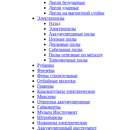
Дрели безударные
Дрели ударные
Дрели на магнитной стойке
Электропилы
Назад
Электропилы
Аккумуляторные пилы
Цепные пилы
Дисковые пилы
Сабельные пилы
Пилы отрезные по металлу
Торцовочные пилы
Рубанки
Фрезеры
Фены строительные
Отбойные молотки
Граверы
Краскопульты электрические
Миксеры
Отвертки аккумуляторные
Гайковерты
Мульти Инструмент
Штроборезы
Ножницы электрические
Аккумуляторный инструмент