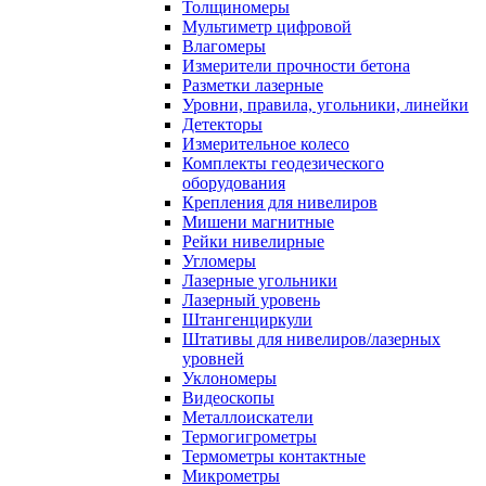
Толщиномеры
Мультиметр цифровой
Влагомеры
Измерители прочности бетона
Разметки лазерные
Уровни, правила, угольники, линейки
Детекторы
Измерительное колесо
Комплекты геодезического
оборудования
Крепления для нивелиров
Мишени магнитные
Рейки нивелирные
Угломеры
Лазерные угольники
Лазерный уровень
Штангенциркули
Штативы для нивелиров/лазерных
уровней
Уклономеры
Видеоскопы
Металлоискатели
Термогигрометры
Термометры контактные
Микрометры