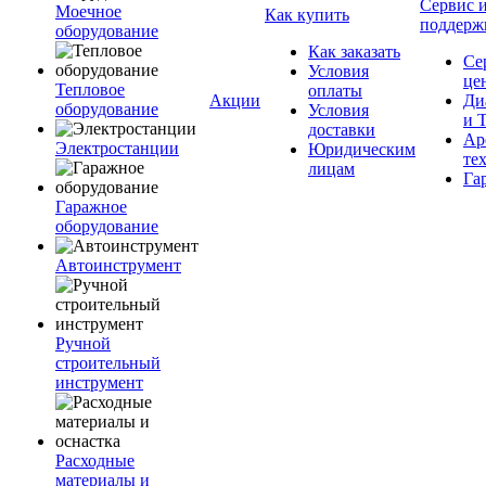
Сервис 
Моечное
Как купить
поддерж
оборудование
Как заказать
Се
Условия
це
Тепловое
оплаты
Акции
Ди
оборудование
Условия
и 
доставки
Ар
Электростанции
Юридическим
те
лицам
Га
Гаражное
оборудование
Автоинструмент
Ручной
строительный
инструмент
Расходные
материалы и