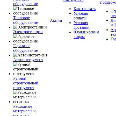
поддерж
оборудование
Как заказать
Се
Условия
це
Тепловое
оплаты
Акции
Ди
оборудование
Условия
и 
доставки
Ар
Электростанции
Юридическим
те
лицам
Га
Гаражное
оборудование
Автоинструмент
Ручной
строительный
инструмент
Расходные
материалы и
оснастка