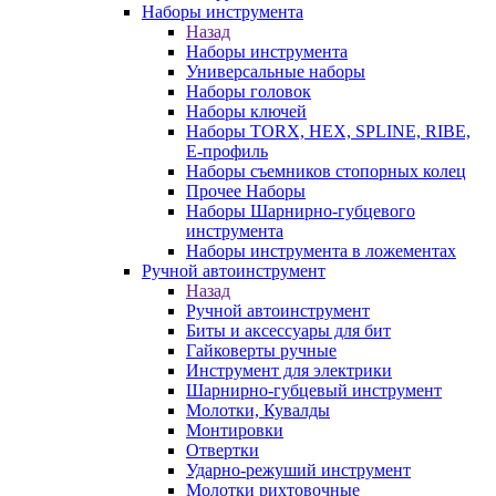
Наборы инструмента
Назад
Наборы инструмента
Универсальные наборы
Наборы головок
Наборы ключей
Наборы TORX, HEX, SPLINE, RIBE,
E-профиль
Наборы съемников стопорных колец
Прочее Наборы
Наборы Шарнирно-губцевого
инструмента
Наборы инструмента в ложементах
Ручной автоинструмент
Назад
Ручной автоинструмент
Биты и аксессуары для бит
Гайковерты ручные
Инструмент для электрики
Шарнирно-губцевый инструмент
Молотки, Кувалды
Монтировки
Отвертки
Ударно-режуший инструмент
Молотки рихтовочные