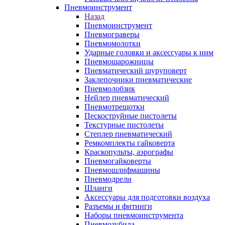
Пневмоинструмент
Назад
Пневмоинструмент
Пневмограверы
Пневмомолотки
Ударные головки и аксессуары к ним
Пневмошарожницы
Пневматический шуруповерт
Заклепочники пневматические
Пневмолобзик
Нейлер пневматический
Пневмотрещотки
Пескоструйные пистолеты
Текстурные пистолеты
Степлер пневматический
Ремкомплекты гайковерта
Краскопульты, аэрографы
Пневмогайковерты
Пневмошлифмашины
Пневмодрели
Шланги
Аксессуары для подготовки воздуха
Разъемы и фитинги
Наборы пневмоинструмента
Пневмозубила