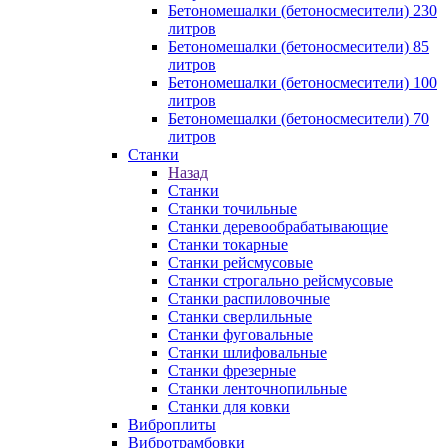
Бетономешалки (бетоносмесители) 230
литров
Бетономешалки (бетоносмесители) 85
литров
Бетономешалки (бетоносмесители) 100
литров
Бетономешалки (бетоносмесители) 70
литров
Станки
Назад
Станки
Станки точильные
Станки деревообрабатывающие
Станки токарные
Станки рейсмусовые
Станки строгально рейсмусовые
Станки распиловочные
Станки сверлильные
Станки фуговальные
Станки шлифовальные
Станки фрезерные
Станки ленточнопильные
Станки для ковки
Виброплиты
Вибротрамбовки