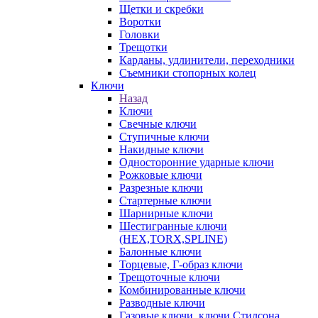
Щетки и скребки
Воротки
Головки
Трещотки
Карданы, удлинители, переходники
Съемники стопорных колец
Ключи
Назад
Ключи
Свечные ключи
Ступичные ключи
Накидные ключи
Односторонние ударные ключи
Рожковые ключи
Разрезные ключи
Стартерные ключи
Шарнирные ключи
Шестигранные ключи
(HEX,TORX,SPLINE)
Балонные ключи
Торцевые, Г-образ ключи
Трещоточные ключи
Комбинированные ключи
Разводные ключи
Газовые ключи, ключи Стилсона