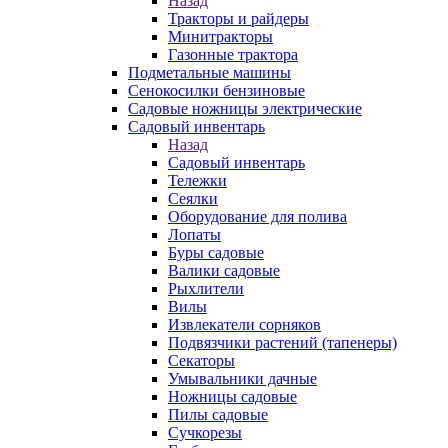
Назад
Тракторы и райдеры
Минитракторы
Газонные трактора
Подметальные машины
Сенокосилки бензиновые
Садовые ножницы электрические
Садовый инвентарь
Назад
Садовый инвентарь
Тележки
Сеялки
Оборудование для полива
Лопаты
Буры садовые
Валики садовые
Рыхлители
Вилы
Извлекатели сорняков
Подвязчики растений (тапенеры)
Секаторы
Умывальники дачные
Ножницы садовые
Пилы садовые
Сучкорезы