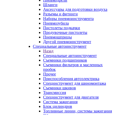
Пневмодрели
Шланги
Аксессуары для подготовки воздуха
Разъемы и фитинги
Наборы пневмоинструмента
Пневмозубила
Пистолеты подкачки
Продувочные пистолеты
Пневмошприцы
Другой пневмоинструмент
Специальные автоинструмент
Назад
Специальные автоинструмент
Съемники подшипников
Съемники фильтров и масленных
пробок
Прочее
Приспособления автоэлектрика
Специнструмент для шиномонтажа
Съемники шкивов
Трансмиссия
Специнструмент для двигателя
Система зажигания
Блок цилиндров
Топливные линии, системы зажигания