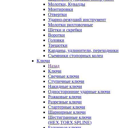
Молотки, Кувалды
Монтировки
Отвертки
Ударно-режуший инструмент
Молотки рихтовочные
Щетки и скребки
Воротки
Головки
Трещотки
Карданы, удлинители, переходники
Съемники стопорных колец
Ключи
Назад
Ключи
Свечные ключи
Ступичные ключи
Накидные ключи
Односторонние ударные ключи
Рожковые ключи
Разрезные ключи
Стартерные ключи
Шарнирные ключи
Шестигранные ключи
(HEX,TORX,SPLINE)
Балонные ключи