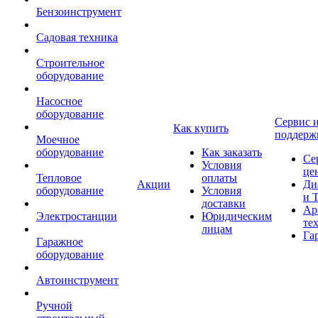
Бензоинструмент
Садовая техника
Строительное
оборудование
Насосное
оборудование
Сервис 
Как купить
поддерж
Моечное
оборудование
Как заказать
Се
Условия
це
Тепловое
оплаты
Акции
Ди
оборудование
Условия
и 
доставки
Ар
Электростанции
Юридическим
те
лицам
Га
Гаражное
оборудование
Автоинструмент
Ручной