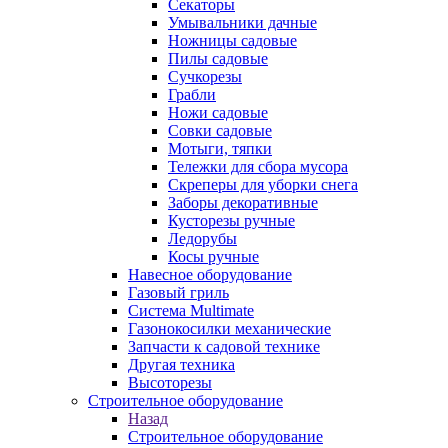
Секаторы
Умывальники дачные
Ножницы садовые
Пилы садовые
Сучкорезы
Грабли
Ножи садовые
Совки садовые
Мотыги, тяпки
Тележки для сбора мусора
Скреперы для уборки снега
Заборы декоративные
Кусторезы ручные
Ледорубы
Косы ручные
Навесное оборудование
Газовый гриль
Система Multimate
Газонокосилки механические
Запчасти к садовой технике
Другая техника
Высоторезы
Строительное оборудование
Назад
Строительное оборудование