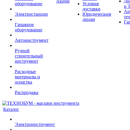
Акции
Ди
оборудование
Условия
и 
доставки
Ар
Электростанции
Юридическим
те
лицам
Га
Гаражное
оборудование
Автоинструмент
Ручной
строительный
инструмент
Расходные
материалы и
оснастка
Распродажа
Каталог
Электроинструмент