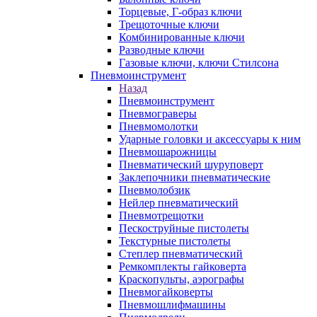
Торцевые, Г-образ ключи
Трещоточные ключи
Комбинированные ключи
Разводные ключи
Газовые ключи, ключи Стилсона
Пневмоинструмент
Назад
Пневмоинструмент
Пневмограверы
Пневмомолотки
Ударные головки и аксессуары к ним
Пневмошарожницы
Пневматический шуруповерт
Заклепочники пневматические
Пневмолобзик
Нейлер пневматический
Пневмотрещотки
Пескоструйные пистолеты
Текстурные пистолеты
Степлер пневматический
Ремкомплекты гайковерта
Краскопульты, аэрографы
Пневмогайковерты
Пневмошлифмашины