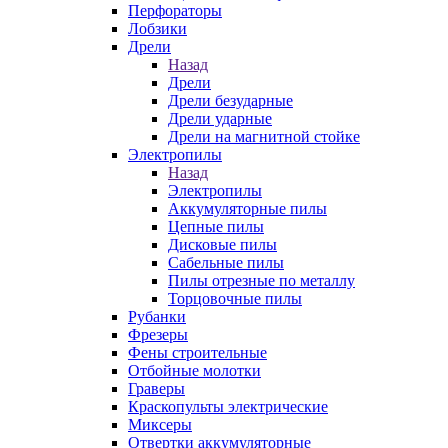
Перфораторы
Лобзики
Дрели
Назад
Дрели
Дрели безударные
Дрели ударные
Дрели на магнитной стойке
Электропилы
Назад
Электропилы
Аккумуляторные пилы
Цепные пилы
Дисковые пилы
Сабельные пилы
Пилы отрезные по металлу
Торцовочные пилы
Рубанки
Фрезеры
Фены строительные
Отбойные молотки
Граверы
Краскопульты электрические
Миксеры
Отвертки аккумуляторные