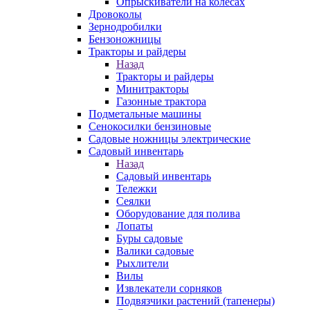
Опрыскиватели на колесах
Дровоколы
Зернодробилки
Бензоножницы
Тракторы и райдеры
Назад
Тракторы и райдеры
Минитракторы
Газонные трактора
Подметальные машины
Сенокосилки бензиновые
Садовые ножницы электрические
Садовый инвентарь
Назад
Садовый инвентарь
Тележки
Сеялки
Оборудование для полива
Лопаты
Буры садовые
Валики садовые
Рыхлители
Вилы
Извлекатели сорняков
Подвязчики растений (тапенеры)