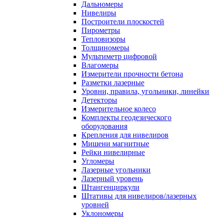
Дальномеры
Нивелиры
Построители плоскостей
Пирометры
Тепловизоры
Толщиномеры
Мультиметр цифровой
Влагомеры
Измерители прочности бетона
Разметки лазерные
Уровни, правила, угольники, линейки
Детекторы
Измерительное колесо
Комплекты геодезического
оборудования
Крепления для нивелиров
Мишени магнитные
Рейки нивелирные
Угломеры
Лазерные угольники
Лазерный уровень
Штангенциркули
Штативы для нивелиров/лазерных
уровней
Уклономеры