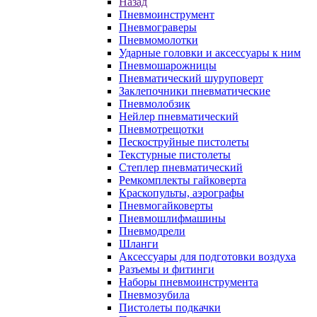
Назад
Пневмоинструмент
Пневмограверы
Пневмомолотки
Ударные головки и аксессуары к ним
Пневмошарожницы
Пневматический шуруповерт
Заклепочники пневматические
Пневмолобзик
Нейлер пневматический
Пневмотрещотки
Пескоструйные пистолеты
Текстурные пистолеты
Степлер пневматический
Ремкомплекты гайковерта
Краскопульты, аэрографы
Пневмогайковерты
Пневмошлифмашины
Пневмодрели
Шланги
Аксессуары для подготовки воздуха
Разъемы и фитинги
Наборы пневмоинструмента
Пневмозубила
Пистолеты подкачки