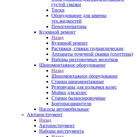
густой смазки
Тиски
Оборудование для замены
тех.жидкостей
Пеногенераторы
Кузовной ремонт
Назад
Кузовной ремонт
Растяжки, стяжки гидравлические
Аппараты точечной сварки (споттеры)
Наборы рихтовочных молотков
Шиномонтажное оборудование
Назад
Шиномонтажное оборудование
Станки шиномонтажные
Резервуары для подкачки колес
Мойки для колес
Станки балансировочные
Борторасширители
Насосы автомобильные
Автоинструмент
Назад
Автоинструмент
Наборы инструмента
Назад