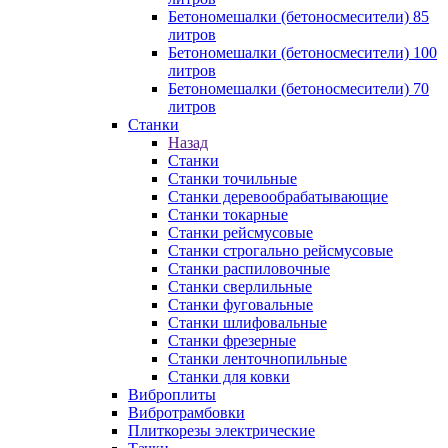
Бетономешалки (бетоносмесители) 85
литров
Бетономешалки (бетоносмесители) 100
литров
Бетономешалки (бетоносмесители) 70
литров
Станки
Назад
Станки
Станки точильные
Станки деревообрабатывающие
Станки токарные
Станки рейсмусовые
Станки строгально рейсмусовые
Станки распиловочные
Станки сверлильные
Станки фуговальные
Станки шлифовальные
Станки фрезерные
Станки ленточнопильные
Станки для ковки
Виброплиты
Вибротрамбовки
Плиткорезы электрические