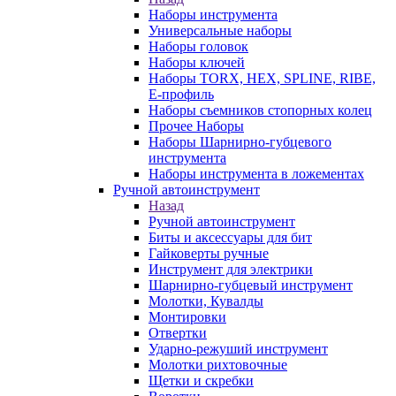
Наборы инструмента
Универсальные наборы
Наборы головок
Наборы ключей
Наборы TORX, HEX, SPLINE, RIBE,
E-профиль
Наборы съемников стопорных колец
Прочее Наборы
Наборы Шарнирно-губцевого
инструмента
Наборы инструмента в ложементах
Ручной автоинструмент
Назад
Ручной автоинструмент
Биты и аксессуары для бит
Гайковерты ручные
Инструмент для электрики
Шарнирно-губцевый инструмент
Молотки, Кувалды
Монтировки
Отвертки
Ударно-режуший инструмент
Молотки рихтовочные
Щетки и скребки