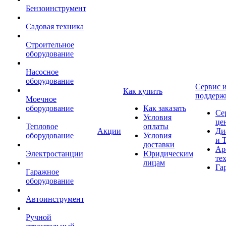
Бензоинструмент
Садовая техника
Строительное
оборудование
Насосное
оборудование
Сервис 
Как купить
поддерж
Моечное
оборудование
Как заказать
Се
Условия
це
Тепловое
оплаты
Акции
Ди
оборудование
Условия
и 
доставки
Ар
Электростанции
Юридическим
те
лицам
Га
Гаражное
оборудование
Автоинструмент
Ручной