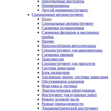
Продувочные пистолеты
Пневмошприцы
Другой пневмоинструмент
Специальные автоинструмент
Назад
Специальные автоинструмент
Съемники подшипников
Съемники фильтров и масленных
пробок
Прочее
Приспособления автоэлектрика
Специнструмент для шиномонтажа
Съемники шкивов
Трансмиссия
Специнструмент для двигателя
Система зажигания
Блок цилиндров
Топливные линии, системы зажигания
Обслуживание клапанов
Форсунки и датчики
Диагностическое оборудование
Инструмент для кузовных работ
Ремонт ходовой части
Разные принадлежности
Динамометрический инструмент