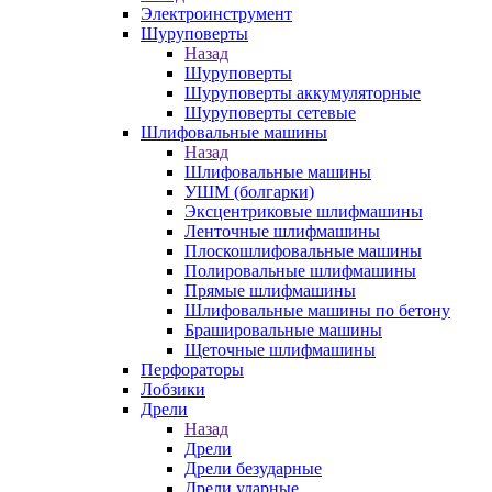
Электроинструмент
Шуруповерты
Назад
Шуруповерты
Шуруповерты аккумуляторные
Шуруповерты сетевые
Шлифовальные машины
Назад
Шлифовальные машины
УШМ (болгарки)
Эксцентриковые шлифмашины
Ленточные шлифмашины
Плоскошлифовальные машины
Полировальные шлифмашины
Прямые шлифмашины
Шлифовальные машины по бетону
Брашировальные машины
Щеточные шлифмашины
Перфораторы
Лобзики
Дрели
Назад
Дрели
Дрели безударные
Дрели ударные