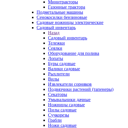
Минитракторы
Газонные трактора
Подметальные машины
Сенокосилки бензиновые
Садовые ножницы электрические
Садовый инвентарь
Назад
Садовый инвентарь
Тележки
Сеялки
Оборудование для полива
Лопаты
Буры садовые
Валики садовые
Рыхлители
Вилы
Извлекатели сорняков
Подвязчики растений (тапенеры)
Секаторы
Умывальники дачные
Ножницы садовые
Пилы садовые
Сучкорезы
Грабли
Ножи садовые