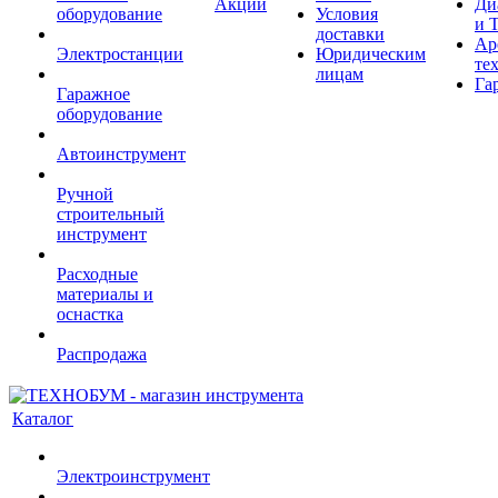
Акции
Ди
оборудование
Условия
и 
доставки
Ар
Электростанции
Юридическим
те
лицам
Га
Гаражное
оборудование
Автоинструмент
Ручной
строительный
инструмент
Расходные
материалы и
оснастка
Распродажа
Каталог
Электроинструмент