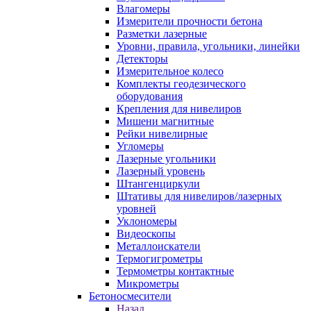
Влагомеры
Измерители прочности бетона
Разметки лазерные
Уровни, правила, угольники, линейки
Детекторы
Измерительное колесо
Комплекты геодезического
оборудования
Крепления для нивелиров
Мишени магнитные
Рейки нивелирные
Угломеры
Лазерные угольники
Лазерный уровень
Штангенциркули
Штативы для нивелиров/лазерных
уровней
Уклономеры
Видеоскопы
Металлоискатели
Термогигрометры
Термометры контактные
Микрометры
Бетоносмесители
Назад