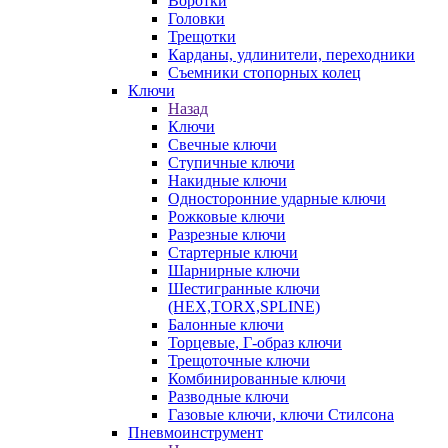
Воротки
Головки
Трещотки
Карданы, удлинители, переходники
Съемники стопорных колец
Ключи
Назад
Ключи
Свечные ключи
Ступичные ключи
Накидные ключи
Односторонние ударные ключи
Рожковые ключи
Разрезные ключи
Стартерные ключи
Шарнирные ключи
Шестигранные ключи
(HEX,TORX,SPLINE)
Балонные ключи
Торцевые, Г-образ ключи
Трещоточные ключи
Комбинированные ключи
Разводные ключи
Газовые ключи, ключи Стилсона
Пневмоинструмент