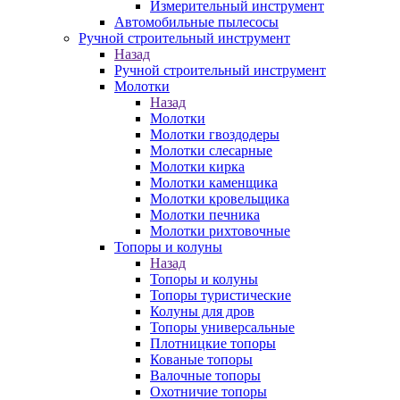
Измерительный инструмент
Автомобильные пылесосы
Ручной строительный инструмент
Назад
Ручной строительный инструмент
Молотки
Назад
Молотки
Молотки гвоздодеры
Молотки слесарные
Молотки кирка
Молотки каменщика
Молотки кровельщика
Молотки печника
Молотки рихтовочные
Топоры и колуны
Назад
Топоры и колуны
Топоры туристические
Колуны для дров
Топоры универсальные
Плотницкие топоры
Кованые топоры
Валочные топоры
Охотничие топоры