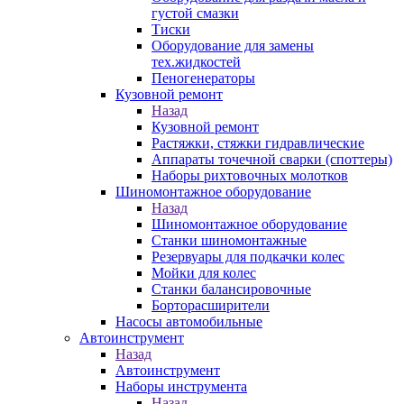
густой смазки
Тиски
Оборудование для замены
тех.жидкостей
Пеногенераторы
Кузовной ремонт
Назад
Кузовной ремонт
Растяжки, стяжки гидравлические
Аппараты точечной сварки (споттеры)
Наборы рихтовочных молотков
Шиномонтажное оборудование
Назад
Шиномонтажное оборудование
Станки шиномонтажные
Резервуары для подкачки колес
Мойки для колес
Станки балансировочные
Борторасширители
Насосы автомобильные
Автоинструмент
Назад
Автоинструмент
Наборы инструмента
Назад