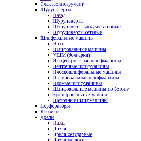
Электроинструмент
Шуруповерты
Назад
Шуруповерты
Шуруповерты аккумуляторные
Шуруповерты сетевые
Шлифовальные машины
Назад
Шлифовальные машины
УШМ (болгарки)
Эксцентриковые шлифмашины
Ленточные шлифмашины
Плоскошлифовальные машины
Полировальные шлифмашины
Прямые шлифмашины
Шлифовальные машины по бетону
Брашировальные машины
Щеточные шлифмашины
Перфораторы
Лобзики
Дрели
Назад
Дрели
Дрели безударные
Дрели ударные