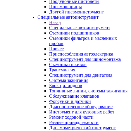
Продувочные пистолеты
Пневмошприцы
Другой пневмоинструмент
Специальные автоинструмент
Назад
Специальные автоинструмент
Съемники подшипников
Съемники фильтров и масленных
пробок
Прочее
Приспособления автоэлектрика
Специнструмент для шиномонтажа
Съемники шкивов
Трансмиссия
Специнструмент для двигателя
Система зажигания
Блок цилиндров
Топливные линии, системы зажигания
Обслуживание клапанов
Форсунки и датчики
Диагностическое оборудование
Инструмент для кузовных работ
Ремонт ходовой части
Разные принадлежности
Динамометрический инструмент