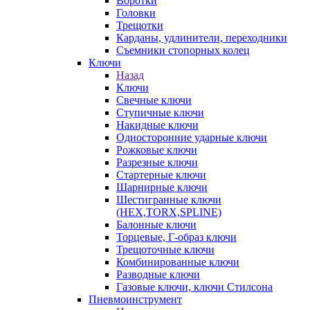
Воротки
Головки
Трещотки
Карданы, удлинители, переходники
Съемники стопорных колец
Ключи
Назад
Ключи
Свечные ключи
Ступичные ключи
Накидные ключи
Односторонние ударные ключи
Рожковые ключи
Разрезные ключи
Стартерные ключи
Шарнирные ключи
Шестигранные ключи
(HEX,TORX,SPLINE)
Балонные ключи
Торцевые, Г-образ ключи
Трещоточные ключи
Комбинированные ключи
Разводные ключи
Газовые ключи, ключи Стилсона
Пневмоинструмент