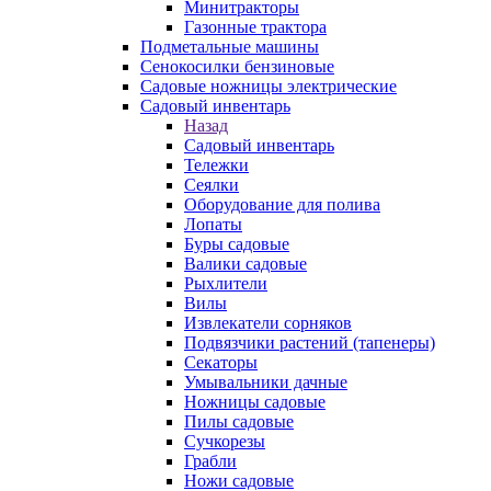
Минитракторы
Газонные трактора
Подметальные машины
Сенокосилки бензиновые
Садовые ножницы электрические
Садовый инвентарь
Назад
Садовый инвентарь
Тележки
Сеялки
Оборудование для полива
Лопаты
Буры садовые
Валики садовые
Рыхлители
Вилы
Извлекатели сорняков
Подвязчики растений (тапенеры)
Секаторы
Умывальники дачные
Ножницы садовые
Пилы садовые
Сучкорезы
Грабли
Ножи садовые