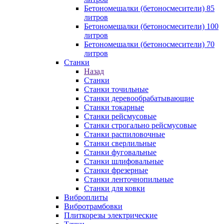
Бетономешалки (бетоносмесители) 85
литров
Бетономешалки (бетоносмесители) 100
литров
Бетономешалки (бетоносмесители) 70
литров
Станки
Назад
Станки
Станки точильные
Станки деревообрабатывающие
Станки токарные
Станки рейсмусовые
Станки строгально рейсмусовые
Станки распиловочные
Станки сверлильные
Станки фуговальные
Станки шлифовальные
Станки фрезерные
Станки ленточнопильные
Станки для ковки
Виброплиты
Вибротрамбовки
Плиткорезы электрические