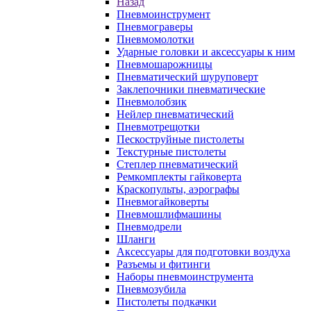
Назад
Пневмоинструмент
Пневмограверы
Пневмомолотки
Ударные головки и аксессуары к ним
Пневмошарожницы
Пневматический шуруповерт
Заклепочники пневматические
Пневмолобзик
Нейлер пневматический
Пневмотрещотки
Пескоструйные пистолеты
Текстурные пистолеты
Степлер пневматический
Ремкомплекты гайковерта
Краскопульты, аэрографы
Пневмогайковерты
Пневмошлифмашины
Пневмодрели
Шланги
Аксессуары для подготовки воздуха
Разъемы и фитинги
Наборы пневмоинструмента
Пневмозубила
Пистолеты подкачки