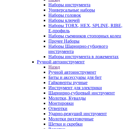
Наборы инструмента
Универсальные наборы
Наборы головок
Наборы ключей
Наборы TORX, HEX, SPLINE, RIBE,
E-профиль
Наборы съемников стопорных колец
Прочее Наборы
Наборы Шарнирно-губцевого
инструмента
Наборы инструмента в ложементах
Ручной автоинструмент
Назад
Ручной автоинструмент
Биты и аксессуары для бит
Гайковерты ручные
Инструмент для электрики
Шарнирно-губцевый инструмент
Молотки, Кувалды
Монтировки
Отвертки
Ударно-режуший инструмент
Молотки рихтовочные
Щетки и скребки