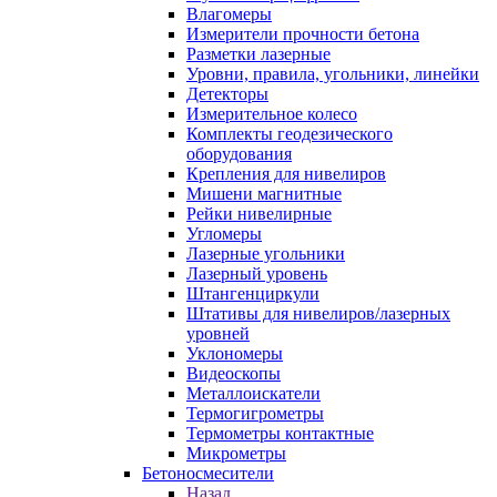
Влагомеры
Измерители прочности бетона
Разметки лазерные
Уровни, правила, угольники, линейки
Детекторы
Измерительное колесо
Комплекты геодезического
оборудования
Крепления для нивелиров
Мишени магнитные
Рейки нивелирные
Угломеры
Лазерные угольники
Лазерный уровень
Штангенциркули
Штативы для нивелиров/лазерных
уровней
Уклономеры
Видеоскопы
Металлоискатели
Термогигрометры
Термометры контактные
Микрометры
Бетоносмесители
Назад