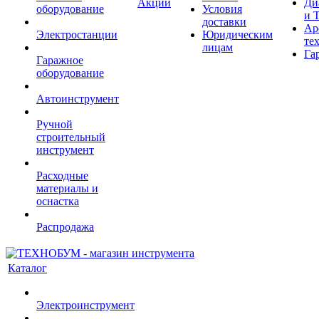
Акции
Ди
оборудование
Условия
и 
доставки
Ар
Электростанции
Юридическим
те
лицам
Га
Гаражное
оборудование
Автоинструмент
Ручной
строительный
инструмент
Расходные
материалы и
оснастка
Распродажа
Каталог
Электроинструмент