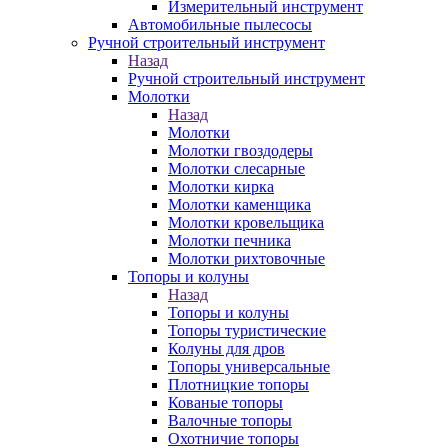
Измерительный инструмент
Автомобильные пылесосы
Ручной строительный инструмент
Назад
Ручной строительный инструмент
Молотки
Назад
Молотки
Молотки гвоздодеры
Молотки слесарные
Молотки кирка
Молотки каменщика
Молотки кровельщика
Молотки печника
Молотки рихтовочные
Топоры и колуны
Назад
Топоры и колуны
Топоры туристические
Колуны для дров
Топоры универсальные
Плотницкие топоры
Кованые топоры
Валочные топоры
Охотничие топоры