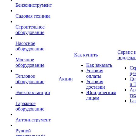
Бензоинструмент
Садовая техника
Строительное
оборудование
Насосное
оборудование
Сервис 
Как купить
поддерж
Моечное
оборудование
Как заказать
Се
Условия
це
Тепловое
оплаты
Акции
Ди
оборудование
Условия
и 
доставки
Ар
Электростанции
Юридическим
те
лицам
Га
Гаражное
оборудование
Автоинструмент
Ручной