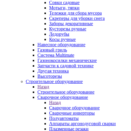
Совки садовые
Мотыги, тяпки
Тележки для сбора мусора
Скреперы для уборки снега
Заборы декоративные
Кусторезы ручные
Ледорубы
Косы ручные
Навесное оборудование
Газовый гриль
Система Multimate
Газонокосилки механические
Запчасти к садовой технике
Другая техника
Высоторезы
Строительное оборудование
Назад
Строительное оборудование
Сварочное оборудование
Назад
Сварочное оборудование
Сварочные инверторы
Полуавтоматы
Аппараты аргонодуговой сварки
Плазменные резаки