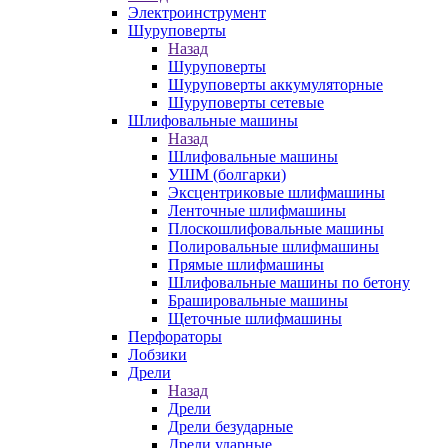
Электроинструмент
Шуруповерты
Назад
Шуруповерты
Шуруповерты аккумуляторные
Шуруповерты сетевые
Шлифовальные машины
Назад
Шлифовальные машины
УШМ (болгарки)
Эксцентриковые шлифмашины
Ленточные шлифмашины
Плоскошлифовальные машины
Полировальные шлифмашины
Прямые шлифмашины
Шлифовальные машины по бетону
Брашировальные машины
Щеточные шлифмашины
Перфораторы
Лобзики
Дрели
Назад
Дрели
Дрели безударные
Дрели ударные