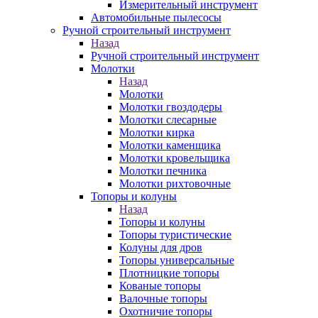
Измерительный инструмент
Автомобильные пылесосы
Ручной строительный инструмент
Назад
Ручной строительный инструмент
Молотки
Назад
Молотки
Молотки гвоздодеры
Молотки слесарные
Молотки кирка
Молотки каменщика
Молотки кровельщика
Молотки печника
Молотки рихтовочные
Топоры и колуны
Назад
Топоры и колуны
Топоры туристические
Колуны для дров
Топоры универсальные
Плотницкие топоры
Кованые топоры
Валочные топоры
Охотничие топоры