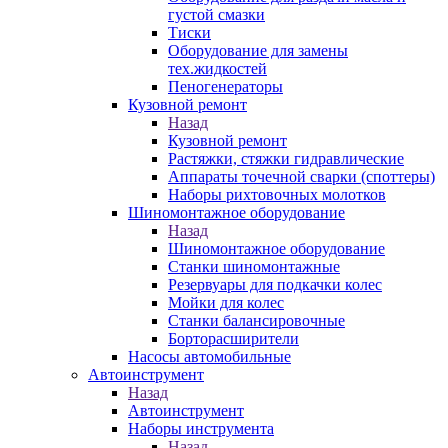
густой смазки
Тиски
Оборудование для замены
тех.жидкостей
Пеногенераторы
Кузовной ремонт
Назад
Кузовной ремонт
Растяжки, стяжки гидравлические
Аппараты точечной сварки (споттеры)
Наборы рихтовочных молотков
Шиномонтажное оборудование
Назад
Шиномонтажное оборудование
Станки шиномонтажные
Резервуары для подкачки колес
Мойки для колес
Станки балансировочные
Борторасширители
Насосы автомобильные
Автоинструмент
Назад
Автоинструмент
Наборы инструмента
Назад