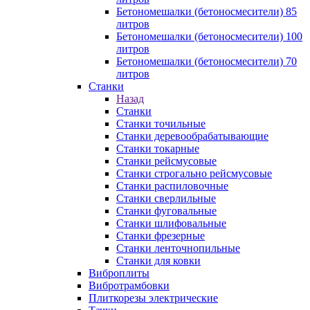
Бетономешалки (бетоносмесители) 85
литров
Бетономешалки (бетоносмесители) 100
литров
Бетономешалки (бетоносмесители) 70
литров
Станки
Назад
Станки
Станки точильные
Станки деревообрабатывающие
Станки токарные
Станки рейсмусовые
Станки строгально рейсмусовые
Станки распиловочные
Станки сверлильные
Станки фуговальные
Станки шлифовальные
Станки фрезерные
Станки ленточнопильные
Станки для ковки
Виброплиты
Вибротрамбовки
Плиткорезы электрические