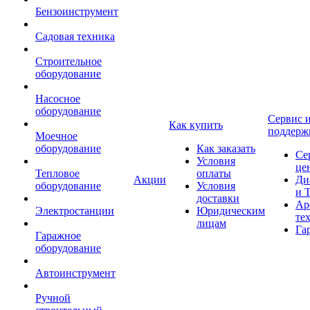
Бензоинструмент
Садовая техника
Строительное
оборудование
Насосное
оборудование
Сервис 
Как купить
поддерж
Моечное
оборудование
Как заказать
Се
Условия
це
Тепловое
оплаты
Акции
Ди
оборудование
Условия
и 
доставки
Ар
Электростанции
Юридическим
те
лицам
Га
Гаражное
оборудование
Автоинструмент
Ручной