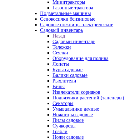
Минитракторы
Газонные трактора
Подметальные машины
Сенокосилки бензиновые
Садовые ножницы электрические
Садовый инвентарь
Назад
Садовый инвентарь
Тележки
Сеялки
Оборудование для полива
Лопаты
Буры садовые
Валики садовые
Рыхлители
Вилы
Извлекатели сорняков
Подвязчики растений (тапенеры)
Секаторы
Умывальники дачные
Ножницы садовые
Пилы садовые
Сучкорезы
Грабли
Ножи садовые