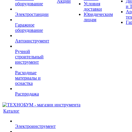
Акции
Ди
оборудование
Условия
и 
доставки
Ар
Электростанции
Юридическим
те
лицам
Га
Гаражное
оборудование
Автоинструмент
Ручной
строительный
инструмент
Расходные
материалы и
оснастка
Распродажа
Каталог
Электроинструмент