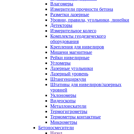
Влагомеры
Измерители прочности бетона
Разметки лазерные
Уровни, правила, угольники, линейки
Детекторы
Измерительное колесо
Комплекты геодезического
оборудования
Крепления для нивелиров
Мишени магнитные
Рейки нивелирные
Угломеры
Лазерные угольники
Лазерный уровень
Штангенциркули
Штативы для нивелиров/лазерных
уровней
Уклономеры
Видеоскопы
Металлоискатели
Термогигрометры
Термометры контактные
Микрометры
Бетоносмесители
Назад