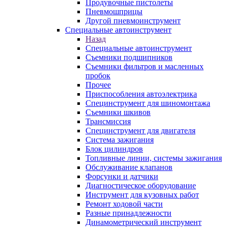
Продувочные пистолеты
Пневмошприцы
Другой пневмоинструмент
Специальные автоинструмент
Назад
Специальные автоинструмент
Съемники подшипников
Съемники фильтров и масленных
пробок
Прочее
Приспособления автоэлектрика
Специнструмент для шиномонтажа
Съемники шкивов
Трансмиссия
Специнструмент для двигателя
Система зажигания
Блок цилиндров
Топливные линии, системы зажигания
Обслуживание клапанов
Форсунки и датчики
Диагностическое оборудование
Инструмент для кузовных работ
Ремонт ходовой части
Разные принадлежности
Динамометрический инструмент