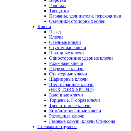
Воротки
Головки
Трещотки
Карданы, удлинители, переходники
Съемники стопорных колец
Ключи
Назад
Ключи
Свечные ключи
Ступичные ключи
Накидные ключи
Односторонние ударные ключи
Рожковые ключи
Разрезные ключи
Стартерные ключи
Шарнирные ключи
Шестигранные ключи
(HEX,TORX,SPLINE)
Балонные ключи
Торцевые, Г-образ ключи
Трещоточные ключи
Комбинированные ключи
Разводные ключи
Газовые ключи, ключи Стилсона
Пневмоинструмент