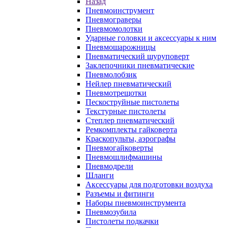
Назад
Пневмоинструмент
Пневмограверы
Пневмомолотки
Ударные головки и аксессуары к ним
Пневмошарожницы
Пневматический шуруповерт
Заклепочники пневматические
Пневмолобзик
Нейлер пневматический
Пневмотрещотки
Пескоструйные пистолеты
Текстурные пистолеты
Степлер пневматический
Ремкомплекты гайковерта
Краскопульты, аэрографы
Пневмогайковерты
Пневмошлифмашины
Пневмодрели
Шланги
Аксессуары для подготовки воздуха
Разъемы и фитинги
Наборы пневмоинструмента
Пневмозубила
Пистолеты подкачки