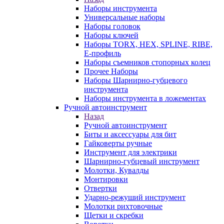
Наборы инструмента
Универсальные наборы
Наборы головок
Наборы ключей
Наборы TORX, HEX, SPLINE, RIBE,
E-профиль
Наборы съемников стопорных колец
Прочее Наборы
Наборы Шарнирно-губцевого
инструмента
Наборы инструмента в ложементах
Ручной автоинструмент
Назад
Ручной автоинструмент
Биты и аксессуары для бит
Гайковерты ручные
Инструмент для электрики
Шарнирно-губцевый инструмент
Молотки, Кувалды
Монтировки
Отвертки
Ударно-режуший инструмент
Молотки рихтовочные
Щетки и скребки