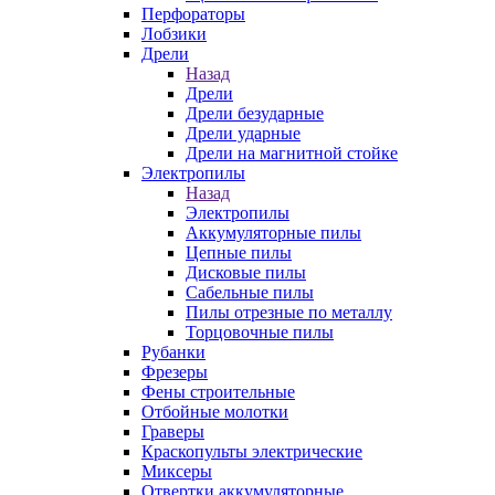
Перфораторы
Лобзики
Дрели
Назад
Дрели
Дрели безударные
Дрели ударные
Дрели на магнитной стойке
Электропилы
Назад
Электропилы
Аккумуляторные пилы
Цепные пилы
Дисковые пилы
Сабельные пилы
Пилы отрезные по металлу
Торцовочные пилы
Рубанки
Фрезеры
Фены строительные
Отбойные молотки
Граверы
Краскопульты электрические
Миксеры
Отвертки аккумуляторные