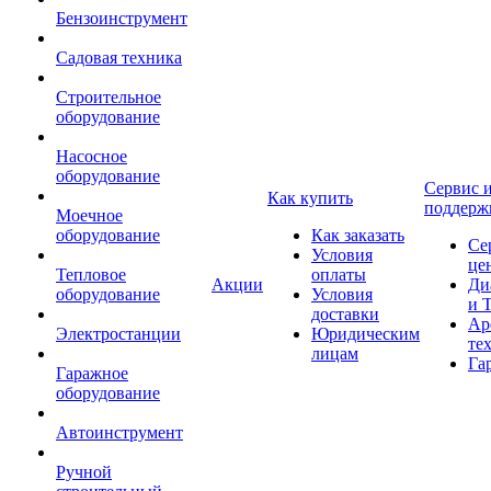
Бензоинструмент
Садовая техника
Строительное
оборудование
Насосное
оборудование
Сервис 
Как купить
поддерж
Моечное
оборудование
Как заказать
Се
Условия
це
Тепловое
оплаты
Акции
Ди
оборудование
Условия
и 
доставки
Ар
Электростанции
Юридическим
те
лицам
Га
Гаражное
оборудование
Автоинструмент
Ручной