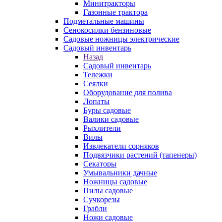
Минитракторы
Газонные трактора
Подметальные машины
Сенокосилки бензиновые
Садовые ножницы электрические
Садовый инвентарь
Назад
Садовый инвентарь
Тележки
Сеялки
Оборудование для полива
Лопаты
Буры садовые
Валики садовые
Рыхлители
Вилы
Извлекатели сорняков
Подвязчики растений (тапенеры)
Секаторы
Умывальники дачные
Ножницы садовые
Пилы садовые
Сучкорезы
Грабли
Ножи садовые