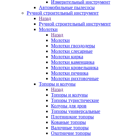
Измерительный инструмент
Автомобильные пылесосы
Ручной строительный инструмент
Назад
Ручной строительный инструмент
Молотки
Назад
Молотки
Молотки гвоздодеры
Молотки слесарные
Молотки кирка
Молотки каменщика
Молотки кровельщика
Молотки печника
Молотки рихтовочные
Топоры и колуны
Назад
Топоры и колуны
Топоры туристические
Колуны для дров
Топоры универсальные
Плотницкие топоры
Кованые топоры
Валочные топоры
Охотничие топоры