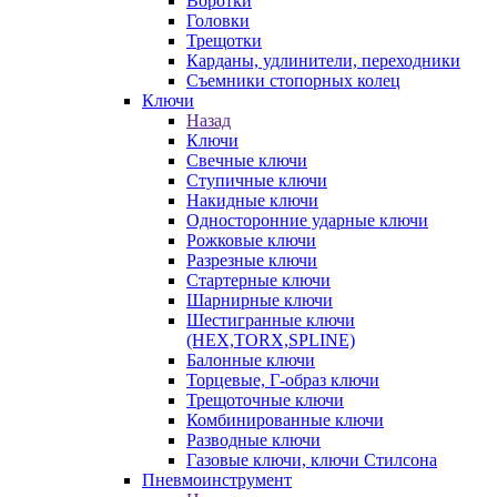
Воротки
Головки
Трещотки
Карданы, удлинители, переходники
Съемники стопорных колец
Ключи
Назад
Ключи
Свечные ключи
Ступичные ключи
Накидные ключи
Односторонние ударные ключи
Рожковые ключи
Разрезные ключи
Стартерные ключи
Шарнирные ключи
Шестигранные ключи
(HEX,TORX,SPLINE)
Балонные ключи
Торцевые, Г-образ ключи
Трещоточные ключи
Комбинированные ключи
Разводные ключи
Газовые ключи, ключи Стилсона
Пневмоинструмент