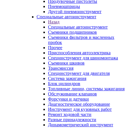
Продувочные пистолеты
Пневмошприцы
Другой пневмоинструмент
Специальные автоинструмент
Назад
Специальные автоинструмент
Съемники подшипников
Съемники фильтров и масленных
пробок
Прочее
Приспособления автоэлектрика
Специнструмент для шиномонтажа
Съемники шкивов
Трансмиссия
Специнструмент для двигателя
Система зажигания
Блок цилиндров
Топливные линии, системы зажигания
Обслуживание клапанов
Форсунки и датчики
Диагностическое оборудование
Инструмент для кузовных работ
Ремонт ходовой части
Разные принадлежности
Динамометрический инструмент