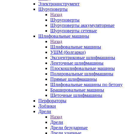
Электроинструмент
Шуруповерты
Назад
Шуруповерты
Шуруповерты аккумуляторные
Шуруповерты сетевые
Шлифовальные машины
Назад
Шлифовальные машины
УШМ (болгарки)
Эксцентриковые шлифмашины
Ленточные шлифмашины
Плоскошлифовальные машины
Полировальные шлифмашины
Прямые шлифмашины
Шлифовальные машины по бетону
Брашировальные машины
Щеточные шлифмашины
Перфораторы
Лобзики
Дрели
Назад
Дрели
Дрели безударные
Дрели ударные