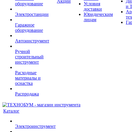
Акции
Ди
оборудование
Условия
и 
доставки
Ар
Электростанции
Юридическим
те
лицам
Га
Гаражное
оборудование
Автоинструмент
Ручной
строительный
инструмент
Расходные
материалы и
оснастка
Распродажа
Каталог
Электроинструмент