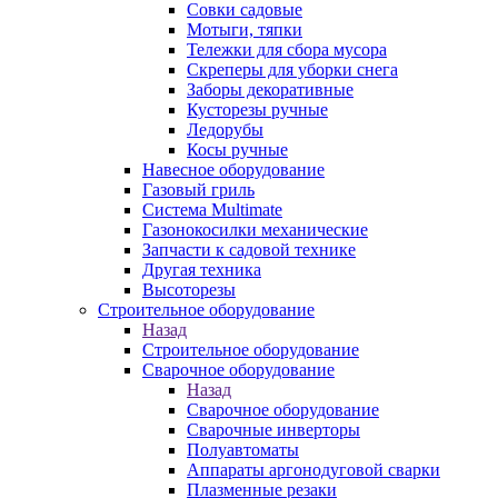
Совки садовые
Мотыги, тяпки
Тележки для сбора мусора
Скреперы для уборки снега
Заборы декоративные
Кусторезы ручные
Ледорубы
Косы ручные
Навесное оборудование
Газовый гриль
Система Multimate
Газонокосилки механические
Запчасти к садовой технике
Другая техника
Высоторезы
Строительное оборудование
Назад
Строительное оборудование
Сварочное оборудование
Назад
Сварочное оборудование
Сварочные инверторы
Полуавтоматы
Аппараты аргонодуговой сварки
Плазменные резаки