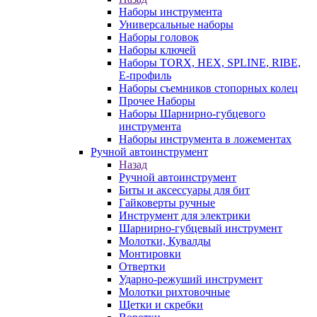
Наборы инструмента
Универсальные наборы
Наборы головок
Наборы ключей
Наборы TORX, HEX, SPLINE, RIBE,
E-профиль
Наборы съемников стопорных колец
Прочее Наборы
Наборы Шарнирно-губцевого
инструмента
Наборы инструмента в ложементах
Ручной автоинструмент
Назад
Ручной автоинструмент
Биты и аксессуары для бит
Гайковерты ручные
Инструмент для электрики
Шарнирно-губцевый инструмент
Молотки, Кувалды
Монтировки
Отвертки
Ударно-режуший инструмент
Молотки рихтовочные
Щетки и скребки