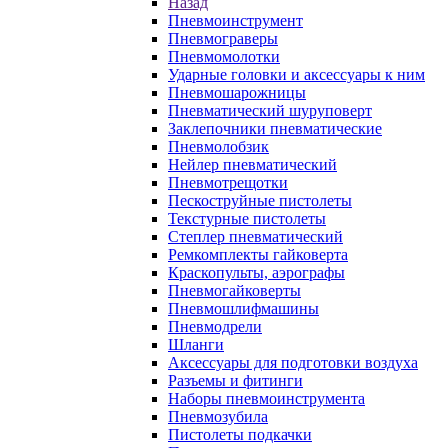
Назад
Пневмоинструмент
Пневмограверы
Пневмомолотки
Ударные головки и аксессуары к ним
Пневмошарожницы
Пневматический шуруповерт
Заклепочники пневматические
Пневмолобзик
Нейлер пневматический
Пневмотрещотки
Пескоструйные пистолеты
Текстурные пистолеты
Степлер пневматический
Ремкомплекты гайковерта
Краскопульты, аэрографы
Пневмогайковерты
Пневмошлифмашины
Пневмодрели
Шланги
Аксессуары для подготовки воздуха
Разъемы и фитинги
Наборы пневмоинструмента
Пневмозубила
Пистолеты подкачки