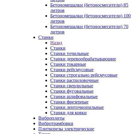
Бетономешалки (бетоносмесители) 85
литров
Бетономешалки (бетоносмесители) 100
литров
Бетономешалки (бетоносмесители) 70
литров
Станки
Назад
Станки
Станки точильные
Станки деревообрабатывающие
Станки токарные
Станки рейсмусовые
Станки строгально рейсмусовые
Станки распиловочные
Станки сверлильные
Станки фуговальные
Станки шлифовальные
Станки фрезерные
Станки ленточнопильные
Станки для ковки
Виброплиты
Вибротрамбовки
Плиткорезы электрические