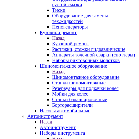
густой смазки
Тиски
Оборудование для замены
тех.жидкостей
Пеногенераторы
Кузовной ремонт
Назад
Кузовной ремонт
Растяжки, стяжки гидравлические
Аппараты точечной сварки (споттеры)
Наборы рихтовочных молотков
Шиномонтажное оборудование
Назад
Шиномонтажное оборудование
Станки шиномонтажные
Резервуары для подкачки колес
Мойки для колес
Станки балансировочные
Борторасширители
Насосы автомобильные
Автоинструмент
Назад
Автоинструмент
Наборы инструмента
Назад