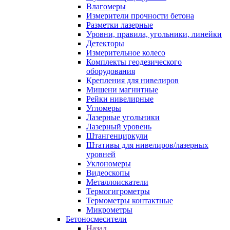
Влагомеры
Измерители прочности бетона
Разметки лазерные
Уровни, правила, угольники, линейки
Детекторы
Измерительное колесо
Комплекты геодезического
оборудования
Крепления для нивелиров
Мишени магнитные
Рейки нивелирные
Угломеры
Лазерные угольники
Лазерный уровень
Штангенциркули
Штативы для нивелиров/лазерных
уровней
Уклономеры
Видеоскопы
Металлоискатели
Термогигрометры
Термометры контактные
Микрометры
Бетоносмесители
Назад