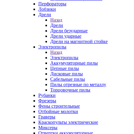
Перфораторы
Лобзики
Дрели
Назад
Дрели
Дрели безударные
Дрели ударные
Дрели на магнитной стойке
Электропилы
Назад
Электропилы
Аккумуляторные пилы
Цепные пилы
Дисковые пилы
Сабельные пилы
Пилы отрезные по металлу
Торцовочные пилы
Рубанки
Фрезеры
Фены строительные
Отбойные молотки
Граверы
Краскопульты электрические
Миксеры
Отвертки аккумуляторные