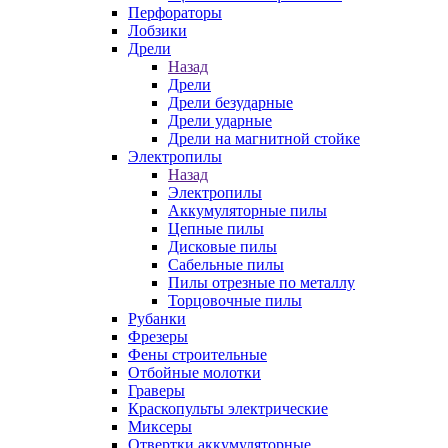
Перфораторы
Лобзики
Дрели
Назад
Дрели
Дрели безударные
Дрели ударные
Дрели на магнитной стойке
Электропилы
Назад
Электропилы
Аккумуляторные пилы
Цепные пилы
Дисковые пилы
Сабельные пилы
Пилы отрезные по металлу
Торцовочные пилы
Рубанки
Фрезеры
Фены строительные
Отбойные молотки
Граверы
Краскопульты электрические
Миксеры
Отвертки аккумуляторные