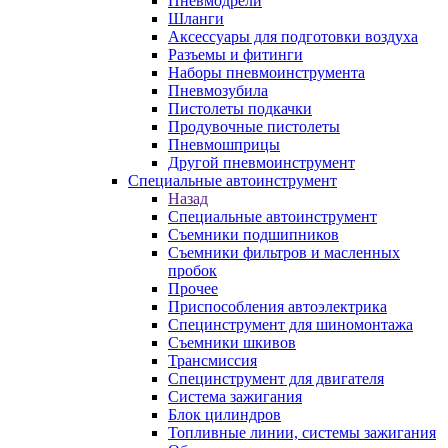
Пневмодрели
Шланги
Аксессуары для подготовки воздуха
Разъемы и фитинги
Наборы пневмоинструмента
Пневмозубила
Пистолеты подкачки
Продувочные пистолеты
Пневмошприцы
Другой пневмоинструмент
Специальные автоинструмент
Назад
Специальные автоинструмент
Съемники подшипников
Съемники фильтров и масленных
пробок
Прочее
Приспособления автоэлектрика
Специнструмент для шиномонтажа
Съемники шкивов
Трансмиссия
Специнструмент для двигателя
Система зажигания
Блок цилиндров
Топливные линии, системы зажигания