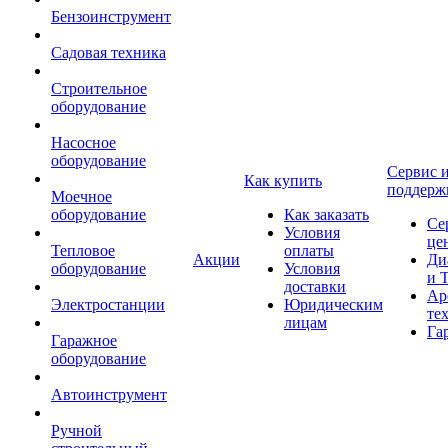
Бензоинструмент
Садовая техника
Строительное
оборудование
Насосное
оборудование
Сервис 
Как купить
поддерж
Моечное
оборудование
Как заказать
Се
Условия
це
Тепловое
оплаты
Акции
Ди
оборудование
Условия
и 
доставки
Ар
Электростанции
Юридическим
те
лицам
Га
Гаражное
оборудование
Автоинструмент
Ручной