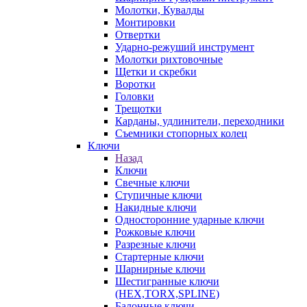
Молотки, Кувалды
Монтировки
Отвертки
Ударно-режуший инструмент
Молотки рихтовочные
Щетки и скребки
Воротки
Головки
Трещотки
Карданы, удлинители, переходники
Съемники стопорных колец
Ключи
Назад
Ключи
Свечные ключи
Ступичные ключи
Накидные ключи
Односторонние ударные ключи
Рожковые ключи
Разрезные ключи
Стартерные ключи
Шарнирные ключи
Шестигранные ключи
(HEX,TORX,SPLINE)
Балонные ключи