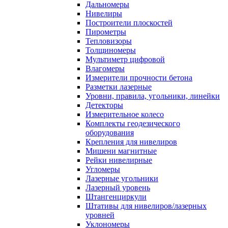
Дальномеры
Нивелиры
Построители плоскостей
Пирометры
Тепловизоры
Толщиномеры
Мультиметр цифровой
Влагомеры
Измерители прочности бетона
Разметки лазерные
Уровни, правила, угольники, линейки
Детекторы
Измерительное колесо
Комплекты геодезического
оборудования
Крепления для нивелиров
Мишени магнитные
Рейки нивелирные
Угломеры
Лазерные угольники
Лазерный уровень
Штангенциркули
Штативы для нивелиров/лазерных
уровней
Уклономеры