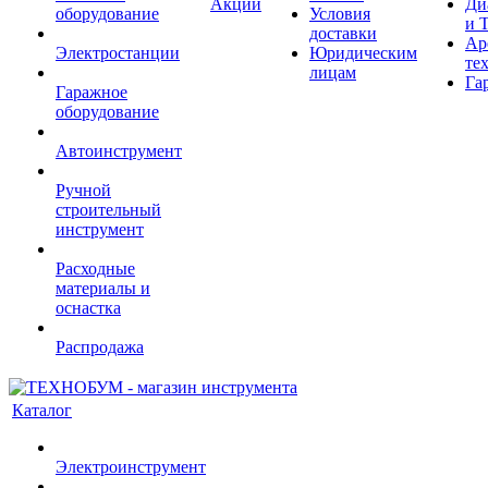
Акции
Ди
оборудование
Условия
и 
доставки
Ар
Электростанции
Юридическим
те
лицам
Га
Гаражное
оборудование
Автоинструмент
Ручной
строительный
инструмент
Расходные
материалы и
оснастка
Распродажа
Каталог
Электроинструмент