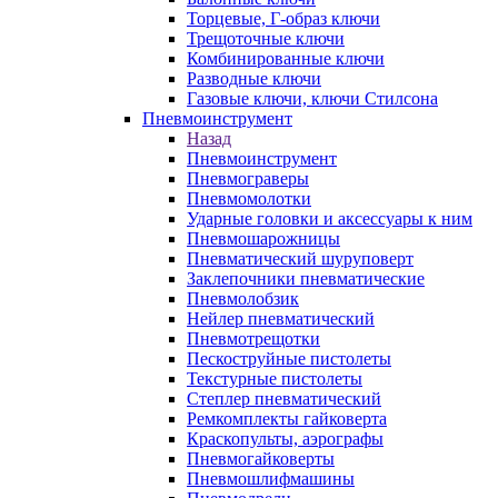
Торцевые, Г-образ ключи
Трещоточные ключи
Комбинированные ключи
Разводные ключи
Газовые ключи, ключи Стилсона
Пневмоинструмент
Назад
Пневмоинструмент
Пневмограверы
Пневмомолотки
Ударные головки и аксессуары к ним
Пневмошарожницы
Пневматический шуруповерт
Заклепочники пневматические
Пневмолобзик
Нейлер пневматический
Пневмотрещотки
Пескоструйные пистолеты
Текстурные пистолеты
Степлер пневматический
Ремкомплекты гайковерта
Краскопульты, аэрографы
Пневмогайковерты
Пневмошлифмашины