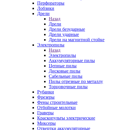
Перфораторы
Лобзики
Дрели
Назад
Дрели
Дрели безударные
Дрели ударные
Дрели на магнитной стойке
Электропилы
Назад
Электропилы
Аккумуляторные пилы
Цепные пилы
Дисковые пилы
Сабельные пилы
Пилы отрезные по металлу
Торцовочные пилы
Рубанки
Фрезеры
Фены строительные
Отбойные молотки
Граверы
Краскопульты электрические
Миксеры
Отвертки аккумуляторные