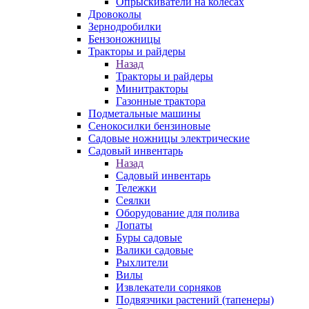
Опрыскиватели на колесах
Дровоколы
Зернодробилки
Бензоножницы
Тракторы и райдеры
Назад
Тракторы и райдеры
Минитракторы
Газонные трактора
Подметальные машины
Сенокосилки бензиновые
Садовые ножницы электрические
Садовый инвентарь
Назад
Садовый инвентарь
Тележки
Сеялки
Оборудование для полива
Лопаты
Буры садовые
Валики садовые
Рыхлители
Вилы
Извлекатели сорняков
Подвязчики растений (тапенеры)