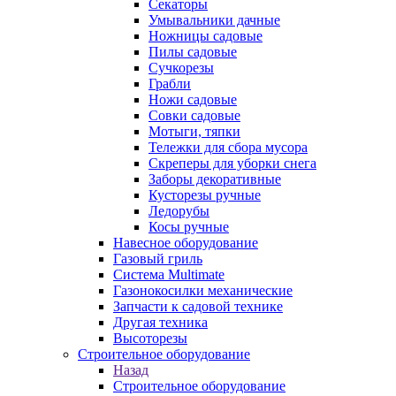
Секаторы
Умывальники дачные
Ножницы садовые
Пилы садовые
Сучкорезы
Грабли
Ножи садовые
Совки садовые
Мотыги, тяпки
Тележки для сбора мусора
Скреперы для уборки снега
Заборы декоративные
Кусторезы ручные
Ледорубы
Косы ручные
Навесное оборудование
Газовый гриль
Система Multimate
Газонокосилки механические
Запчасти к садовой технике
Другая техника
Высоторезы
Строительное оборудование
Назад
Строительное оборудование