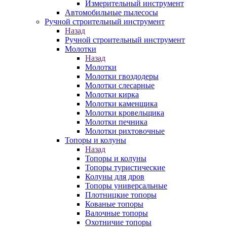
Измерительный инструмент
Автомобильные пылесосы
Ручной строительный инструмент
Назад
Ручной строительный инструмент
Молотки
Назад
Молотки
Молотки гвоздодеры
Молотки слесарные
Молотки кирка
Молотки каменщика
Молотки кровельщика
Молотки печника
Молотки рихтовочные
Топоры и колуны
Назад
Топоры и колуны
Топоры туристические
Колуны для дров
Топоры универсальные
Плотницкие топоры
Кованые топоры
Валочные топоры
Охотничие топоры