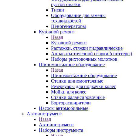
густой смазки
Тиски
Оборудование для замены
тех.жидкостей
Пеногенераторы
Кузовной ремонт
Назад
Кузовной ремонт
Растяжки, стяжки гидравлические
Аппараты точечной сварки (споттеры)
Наборы рихтовочных молотков
Шиномонтажное оборудование
Назад
Шиномонтажное оборудование
Станки шиномонтажные
Резервуары для подкачки колес
Мойки для колес
Станки балансировочные
Борторасширители
Насосы автомобильные
Автоинструмент
Назад
Автоинструмент
Наборы инструмента
Назад