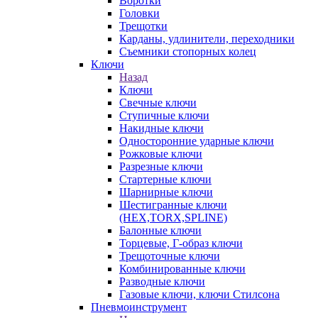
Воротки
Головки
Трещотки
Карданы, удлинители, переходники
Съемники стопорных колец
Ключи
Назад
Ключи
Свечные ключи
Ступичные ключи
Накидные ключи
Односторонние ударные ключи
Рожковые ключи
Разрезные ключи
Стартерные ключи
Шарнирные ключи
Шестигранные ключи
(HEX,TORX,SPLINE)
Балонные ключи
Торцевые, Г-образ ключи
Трещоточные ключи
Комбинированные ключи
Разводные ключи
Газовые ключи, ключи Стилсона
Пневмоинструмент