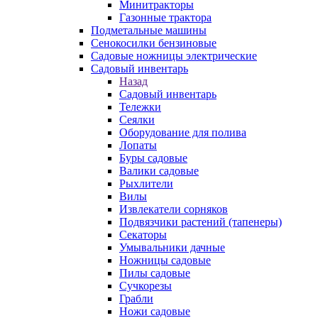
Минитракторы
Газонные трактора
Подметальные машины
Сенокосилки бензиновые
Садовые ножницы электрические
Садовый инвентарь
Назад
Садовый инвентарь
Тележки
Сеялки
Оборудование для полива
Лопаты
Буры садовые
Валики садовые
Рыхлители
Вилы
Извлекатели сорняков
Подвязчики растений (тапенеры)
Секаторы
Умывальники дачные
Ножницы садовые
Пилы садовые
Сучкорезы
Грабли
Ножи садовые