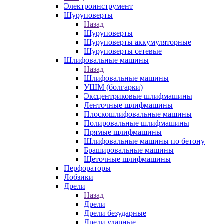
Электроинструмент
Шуруповерты
Назад
Шуруповерты
Шуруповерты аккумуляторные
Шуруповерты сетевые
Шлифовальные машины
Назад
Шлифовальные машины
УШМ (болгарки)
Эксцентриковые шлифмашины
Ленточные шлифмашины
Плоскошлифовальные машины
Полировальные шлифмашины
Прямые шлифмашины
Шлифовальные машины по бетону
Брашировальные машины
Щеточные шлифмашины
Перфораторы
Лобзики
Дрели
Назад
Дрели
Дрели безударные
Дрели ударные