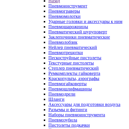
Назад
Пневмоинструмент
Пневмограверы
Пневмомолотки
Ударные головки и аксессуары к ним
Пневмошарожницы
Пневматический шуруповерт
Заклепочники пневматические
Пневмолобзик
Нейлер пневматический
Пневмотрещотки
Пескоструйные пистолеты
Текстурные пистолеты
Степлер пневматический
Ремкомплекты гайковерта
Краскопульты, аэрографы
Пневмогайковерты
Пневмошлифмашины
Пневмодрели
Шланги
Аксессуары для подготовки воздуха
Разъемы и фитинги
Наборы пневмоинструмента
Пневмозубила
Пистолеты подкачки