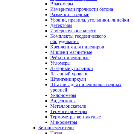
Влагомеры
Измерители прочности бетона
Разметки лазерные
Уровни, правила, угольники, линейки
Детекторы
Измерительное колесо
Комплекты геодезического
оборудования
Крепления для нивелиров
Мишени магнитные
Рейки нивелирные
Угломеры
Лазерные угольники
Лазерный уровень
Штангенциркули
Штативы для нивелиров/лазерных
уровней
Уклономеры
Видеоскопы
Металлоискатели
Термогигрометры
Термометры контактные
Микрометры
Бетоносмесители
Назад