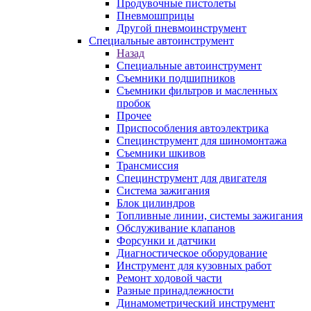
Продувочные пистолеты
Пневмошприцы
Другой пневмоинструмент
Специальные автоинструмент
Назад
Специальные автоинструмент
Съемники подшипников
Съемники фильтров и масленных
пробок
Прочее
Приспособления автоэлектрика
Специнструмент для шиномонтажа
Съемники шкивов
Трансмиссия
Специнструмент для двигателя
Система зажигания
Блок цилиндров
Топливные линии, системы зажигания
Обслуживание клапанов
Форсунки и датчики
Диагностическое оборудование
Инструмент для кузовных работ
Ремонт ходовой части
Разные принадлежности
Динамометрический инструмент