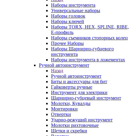
Наборы инструмента
Универсальные наборы
Наборы головок
Наборы ключей
Наборы TORX, HEX, SPLINE, RIBE,
E-профиль
Наборы съемников стопорных колец
Прочее Наборы
Наборы Шарнирно-губцевого
инструмента
Наборы инструмента в ложементах
Ручной автоинструмент
Назад
Ручной автоинструмент
Биты и аксессуары для бит
Гайковерты ручные
Инструмент для электрики
Шарнирно-губцевый инструмент
Молотки, Кувалды
Монтировки
Отвертки
Ударно-режуший инструмент
Молотки рихтовочные
Щетки и скребки