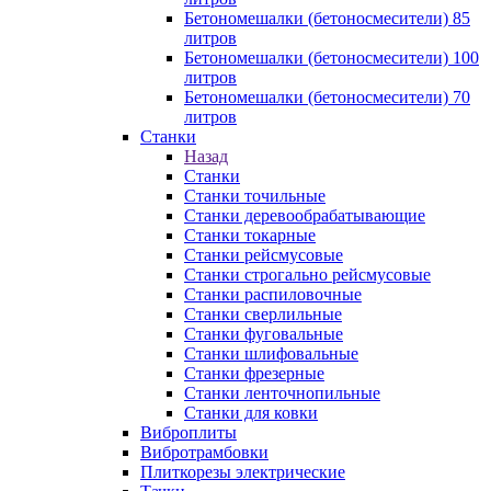
Бетономешалки (бетоносмесители) 85
литров
Бетономешалки (бетоносмесители) 100
литров
Бетономешалки (бетоносмесители) 70
литров
Станки
Назад
Станки
Станки точильные
Станки деревообрабатывающие
Станки токарные
Станки рейсмусовые
Станки строгально рейсмусовые
Станки распиловочные
Станки сверлильные
Станки фуговальные
Станки шлифовальные
Станки фрезерные
Станки ленточнопильные
Станки для ковки
Виброплиты
Вибротрамбовки
Плиткорезы электрические