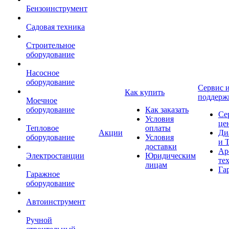
Бензоинструмент
Садовая техника
Строительное
оборудование
Насосное
оборудование
Сервис 
Как купить
поддерж
Моечное
оборудование
Как заказать
Се
Условия
це
Тепловое
оплаты
Акции
Ди
оборудование
Условия
и 
доставки
Ар
Электростанции
Юридическим
те
лицам
Га
Гаражное
оборудование
Автоинструмент
Ручной