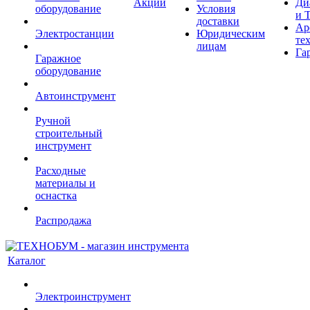
Акции
Ди
оборудование
Условия
и 
доставки
Ар
Электростанции
Юридическим
те
лицам
Га
Гаражное
оборудование
Автоинструмент
Ручной
строительный
инструмент
Расходные
материалы и
оснастка
Распродажа
Каталог
Электроинструмент