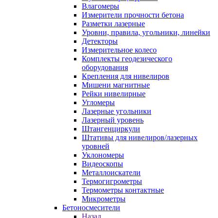
Влагомеры
Измерители прочности бетона
Разметки лазерные
Уровни, правила, угольники, линейки
Детекторы
Измерительное колесо
Комплекты геодезического
оборудования
Крепления для нивелиров
Мишени магнитные
Рейки нивелирные
Угломеры
Лазерные угольники
Лазерный уровень
Штангенциркули
Штативы для нивелиров/лазерных
уровней
Уклономеры
Видеоскопы
Металлоискатели
Термогигрометры
Термометры контактные
Микрометры
Бетоносмесители
Назад