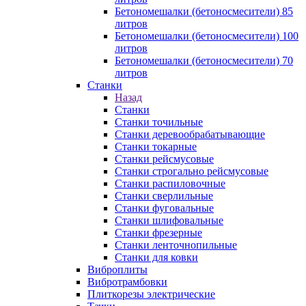
Бетономешалки (бетоносмесители) 85
литров
Бетономешалки (бетоносмесители) 100
литров
Бетономешалки (бетоносмесители) 70
литров
Станки
Назад
Станки
Станки точильные
Станки деревообрабатывающие
Станки токарные
Станки рейсмусовые
Станки строгально рейсмусовые
Станки распиловочные
Станки сверлильные
Станки фуговальные
Станки шлифовальные
Станки фрезерные
Станки ленточнопильные
Станки для ковки
Виброплиты
Вибротрамбовки
Плиткорезы электрические