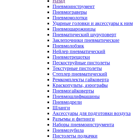
Назад
Пневмоинструмент
Пневмограверы
Пневмомолотки
Ударные головки и аксессуары к ним
Пневмошарожницы
Пневматический шуруповерт
Заклепочники пневматические
Пневмолобзик
Нейлер пневматический
Пневмотрещотки
Пескоструйные пистолеты
Текстурные пистолеты
Степлер пневматический
Ремкомплекты гайковерта
Краскопульты, аэрографы
Пневмогайковерты
Пневмошлифмашины
Пневмодрели
Шланги
Аксессуары для подготовки воздуха
Разъемы и фитинги
Наборы пневмоинструмента
Пневмозубила
Пистолеты подкачки