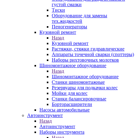
густой смазки
Тиски
Оборудование для замены
тех.жидкостей
Пеногенераторы
Кузовной ремонт
Назад
Кузовной ремонт
Растяжки, стяжки гидравлические
Аппараты точечной сварки (споттеры)
Наборы рихтовочных молотков
Шиномонтажное оборудование
Назад
Шиномонтажное оборудование
Станки шиномонтажные
Резервуары для подкачки колес
Мойки для колес
Станки балансировочные
Борторасширители
Насосы автомобильные
Автоинструмент
Назад
Автоинструмент
Наборы инструмента
Назад