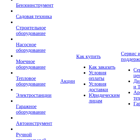
Бензоинструмент
Садовая техника
Строительное
оборудование
Насосное
оборудование
Сервис 
Как купить
поддерж
Моечное
оборудование
Как заказать
Се
Условия
це
Тепловое
оплаты
Акции
Ди
оборудование
Условия
и 
доставки
Ар
Электростанции
Юридическим
те
лицам
Га
Гаражное
оборудование
Автоинструмент
Ручной