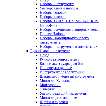
Наборы инструмента
Универсальные наборы
Наборы головок
Наборы ключей
Наборы TORX, HEX, SPLINE, RIBE,
E-профиль
Наборы съемников стопорных колец
Прочее Наборы
Наборы Шарнирно-губцевого
инструмента
Наборы инструмента в ложементах
Ручной автоинструмент
Назад
Ручной автоинструмент
Биты и аксессуары для бит
Гайковерты ручные
Инструмент для электрики
Шарнирно-губцевый инструмент
Молотки, Кувалды
Монтировки
Отвертки
Ударно-режуший инструмент
Молотки рихтовочные
Щетки и скребки