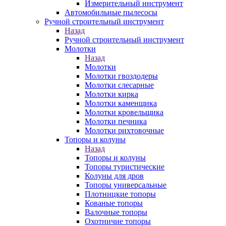
Измерительный инструмент
Автомобильные пылесосы
Ручной строительный инструмент
Назад
Ручной строительный инструмент
Молотки
Назад
Молотки
Молотки гвоздодеры
Молотки слесарные
Молотки кирка
Молотки каменщика
Молотки кровельщика
Молотки печника
Молотки рихтовочные
Топоры и колуны
Назад
Топоры и колуны
Топоры туристические
Колуны для дров
Топоры универсальные
Плотницкие топоры
Кованые топоры
Валочные топоры
Охотничие топоры