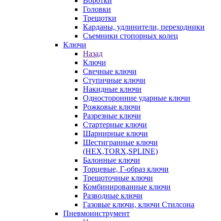
Воротки
Головки
Трещотки
Карданы, удлинители, переходники
Съемники стопорных колец
Ключи
Назад
Ключи
Свечные ключи
Ступичные ключи
Накидные ключи
Односторонние ударные ключи
Рожковые ключи
Разрезные ключи
Стартерные ключи
Шарнирные ключи
Шестигранные ключи
(HEX,TORX,SPLINE)
Балонные ключи
Торцевые, Г-образ ключи
Трещоточные ключи
Комбинированные ключи
Разводные ключи
Газовые ключи, ключи Стилсона
Пневмоинструмент