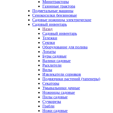
Минитракторы
Газонные трактора
Подметальные машины
Сенокосилки бензиновые
Садовые ножницы электрические
Садовый инвентарь
Назад
Садовый инвентарь
Тележки
Сеялки
Оборудование для полива
Лопаты
Буры садовые
Валики садовые
Рыхлители
Вилы
Извлекатели сорняков
Подвязчики растений (тапенеры)
Секаторы
Умывальники дачные
Ножницы садовые
Пилы садовые
Сучкорезы
Грабли
Ножи садовые