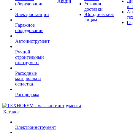
Акции
Ди
оборудование
Условия
и 
доставки
Ар
Электростанции
Юридическим
те
лицам
Га
Гаражное
оборудование
Автоинструмент
Ручной
строительный
инструмент
Расходные
материалы и
оснастка
Распродажа
Каталог
Электроинструмент