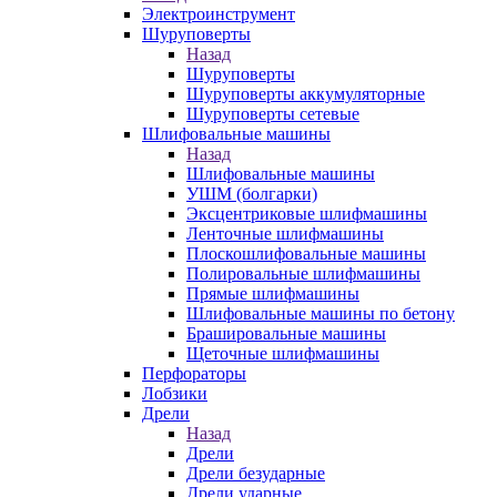
Электроинструмент
Шуруповерты
Назад
Шуруповерты
Шуруповерты аккумуляторные
Шуруповерты сетевые
Шлифовальные машины
Назад
Шлифовальные машины
УШМ (болгарки)
Эксцентриковые шлифмашины
Ленточные шлифмашины
Плоскошлифовальные машины
Полировальные шлифмашины
Прямые шлифмашины
Шлифовальные машины по бетону
Брашировальные машины
Щеточные шлифмашины
Перфораторы
Лобзики
Дрели
Назад
Дрели
Дрели безударные
Дрели ударные