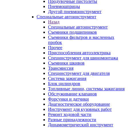
Продувочные пистолеты
Пневмошприцы
Другой пневмоинструмент
Специальные автоинструмент
Назад
Специальные автоинструмент
Съемники подшипников
Съемники фильтров и масленных
пробок
Прочее
Приспособления автоэлектрика
Специнструмент для шиномонтажа
Съемники шкивов
Трансмиссия
Специнструмент для двигателя
Система зажигания
Блок цилиндров
Топливные линии, системы зажигания
Обслуживание клапанов
Форсунки и датчики
Диагностическое оборудование
Инструмент для кузовных работ
Ремонт ходовой части
Разные принадлежности
Динамометрический инструмент