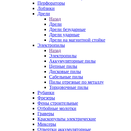
Перфораторы
Лобзики
Дрели
Назад
Дрели
Дрели безударные
Дрели ударные
Дрели на магнитной стойке
Электропилы
Назад
Электропилы
Аккумуляторные пилы
Цепные пилы
Дисковые пилы
Сабельные пилы
Пилы отрезные по металлу
Торцовочные пилы
Рубанки
Фрезеры
Фены строительные
Отбойные молотки
Граверы
Краскопульты электрические
Миксеры
Отвертки аккумуляторные