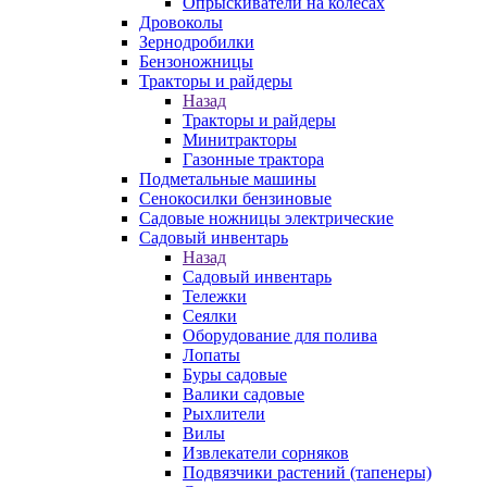
Опрыскиватели на колесах
Дровоколы
Зернодробилки
Бензоножницы
Тракторы и райдеры
Назад
Тракторы и райдеры
Минитракторы
Газонные трактора
Подметальные машины
Сенокосилки бензиновые
Садовые ножницы электрические
Садовый инвентарь
Назад
Садовый инвентарь
Тележки
Сеялки
Оборудование для полива
Лопаты
Буры садовые
Валики садовые
Рыхлители
Вилы
Извлекатели сорняков
Подвязчики растений (тапенеры)