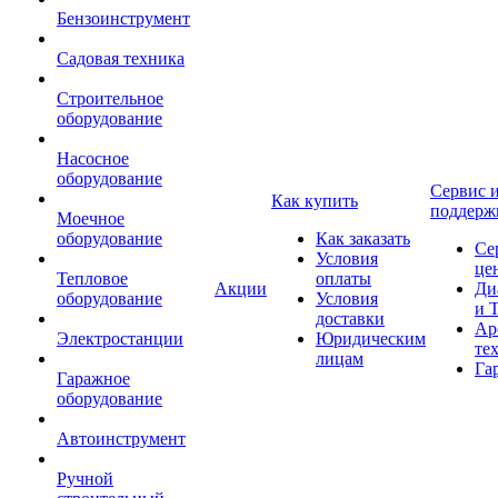
Бензоинструмент
Садовая техника
Строительное
оборудование
Насосное
оборудование
Сервис 
Как купить
поддерж
Моечное
оборудование
Как заказать
Се
Условия
це
Тепловое
оплаты
Акции
Ди
оборудование
Условия
и 
доставки
Ар
Электростанции
Юридическим
те
лицам
Га
Гаражное
оборудование
Автоинструмент
Ручной