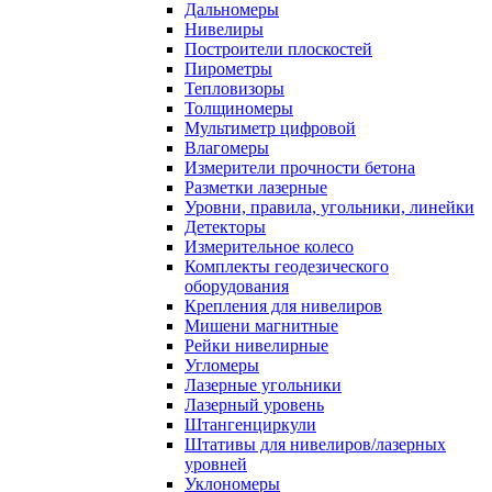
Дальномеры
Нивелиры
Построители плоскостей
Пирометры
Тепловизоры
Толщиномеры
Мультиметр цифровой
Влагомеры
Измерители прочности бетона
Разметки лазерные
Уровни, правила, угольники, линейки
Детекторы
Измерительное колесо
Комплекты геодезического
оборудования
Крепления для нивелиров
Мишени магнитные
Рейки нивелирные
Угломеры
Лазерные угольники
Лазерный уровень
Штангенциркули
Штативы для нивелиров/лазерных
уровней
Уклономеры