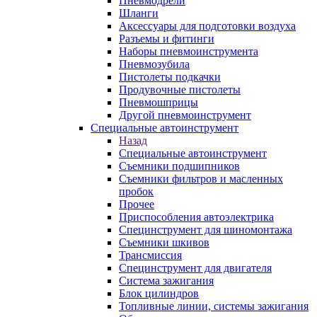
Пневмодрели
Шланги
Аксессуары для подготовки воздуха
Разъемы и фитинги
Наборы пневмоинструмента
Пневмозубила
Пистолеты подкачки
Продувочные пистолеты
Пневмошприцы
Другой пневмоинструмент
Специальные автоинструмент
Назад
Специальные автоинструмент
Съемники подшипников
Съемники фильтров и масленных
пробок
Прочее
Приспособления автоэлектрика
Специнструмент для шиномонтажа
Съемники шкивов
Трансмиссия
Специнструмент для двигателя
Система зажигания
Блок цилиндров
Топливные линии, системы зажигания