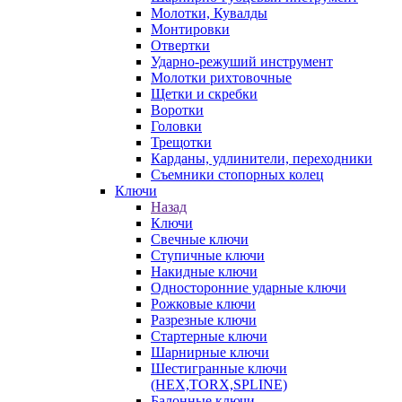
Молотки, Кувалды
Монтировки
Отвертки
Ударно-режуший инструмент
Молотки рихтовочные
Щетки и скребки
Воротки
Головки
Трещотки
Карданы, удлинители, переходники
Съемники стопорных колец
Ключи
Назад
Ключи
Свечные ключи
Ступичные ключи
Накидные ключи
Односторонние ударные ключи
Рожковые ключи
Разрезные ключи
Стартерные ключи
Шарнирные ключи
Шестигранные ключи
(HEX,TORX,SPLINE)
Балонные ключи