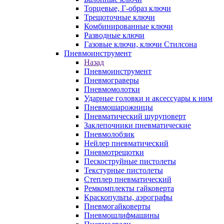
Торцевые, Г-образ ключи
Трещоточные ключи
Комбинированные ключи
Разводные ключи
Газовые ключи, ключи Стилсона
Пневмоинструмент
Назад
Пневмоинструмент
Пневмограверы
Пневмомолотки
Ударные головки и аксессуары к ним
Пневмошарожницы
Пневматический шуруповерт
Заклепочники пневматические
Пневмолобзик
Нейлер пневматический
Пневмотрещотки
Пескоструйные пистолеты
Текстурные пистолеты
Степлер пневматический
Ремкомплекты гайковерта
Краскопульты, аэрографы
Пневмогайковерты
Пневмошлифмашины