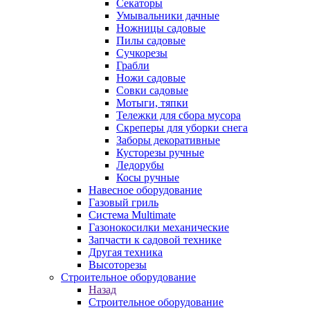
Секаторы
Умывальники дачные
Ножницы садовые
Пилы садовые
Сучкорезы
Грабли
Ножи садовые
Совки садовые
Мотыги, тяпки
Тележки для сбора мусора
Скреперы для уборки снега
Заборы декоративные
Кусторезы ручные
Ледорубы
Косы ручные
Навесное оборудование
Газовый гриль
Система Multimate
Газонокосилки механические
Запчасти к садовой технике
Другая техника
Высоторезы
Строительное оборудование
Назад
Строительное оборудование