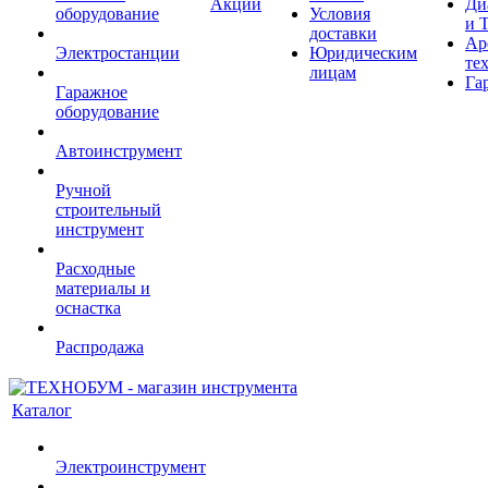
Акции
Ди
оборудование
Условия
и 
доставки
Ар
Электростанции
Юридическим
те
лицам
Га
Гаражное
оборудование
Автоинструмент
Ручной
строительный
инструмент
Расходные
материалы и
оснастка
Распродажа
Каталог
Электроинструмент