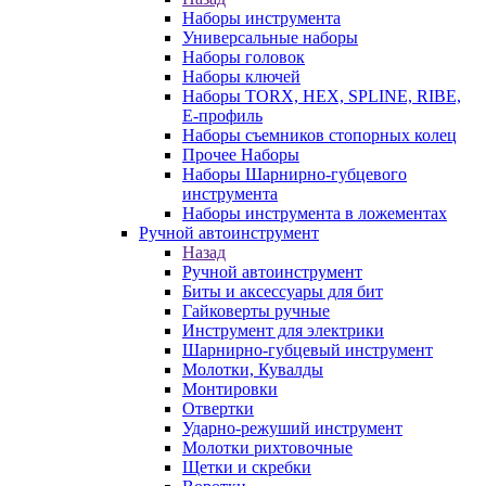
Наборы инструмента
Универсальные наборы
Наборы головок
Наборы ключей
Наборы TORX, HEX, SPLINE, RIBE,
E-профиль
Наборы съемников стопорных колец
Прочее Наборы
Наборы Шарнирно-губцевого
инструмента
Наборы инструмента в ложементах
Ручной автоинструмент
Назад
Ручной автоинструмент
Биты и аксессуары для бит
Гайковерты ручные
Инструмент для электрики
Шарнирно-губцевый инструмент
Молотки, Кувалды
Монтировки
Отвертки
Ударно-режуший инструмент
Молотки рихтовочные
Щетки и скребки