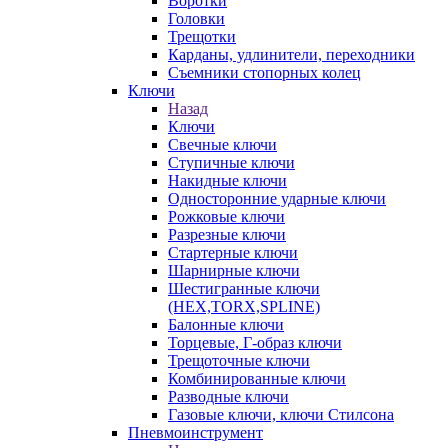
Воротки
Головки
Трещотки
Карданы, удлинители, переходники
Съемники стопорных колец
Ключи
Назад
Ключи
Свечные ключи
Ступичные ключи
Накидные ключи
Односторонние ударные ключи
Рожковые ключи
Разрезные ключи
Стартерные ключи
Шарнирные ключи
Шестигранные ключи
(HEX,TORX,SPLINE)
Балонные ключи
Торцевые, Г-образ ключи
Трещоточные ключи
Комбинированные ключи
Разводные ключи
Газовые ключи, ключи Стилсона
Пневмоинструмент