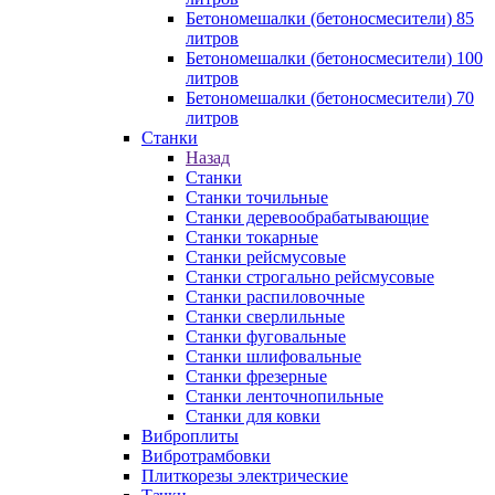
Бетономешалки (бетоносмесители) 85
литров
Бетономешалки (бетоносмесители) 100
литров
Бетономешалки (бетоносмесители) 70
литров
Станки
Назад
Станки
Станки точильные
Станки деревообрабатывающие
Станки токарные
Станки рейсмусовые
Станки строгально рейсмусовые
Станки распиловочные
Станки сверлильные
Станки фуговальные
Станки шлифовальные
Станки фрезерные
Станки ленточнопильные
Станки для ковки
Виброплиты
Вибротрамбовки
Плиткорезы электрические