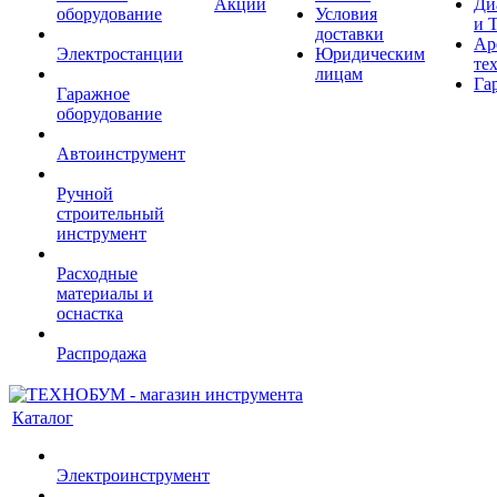
Акции
Ди
оборудование
Условия
и 
доставки
Ар
Электростанции
Юридическим
те
лицам
Га
Гаражное
оборудование
Автоинструмент
Ручной
строительный
инструмент
Расходные
материалы и
оснастка
Распродажа
Каталог
Электроинструмент