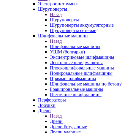
Электроинструмент
Шуруповерты
Назад
Шуруповерты
Шуруповерты аккумуляторные
Шуруповерты сетевые
Шлифовальные машины
Назад
Шлифовальные машины
УШМ (болгарки)
Эксцентриковые шлифмашины
Ленточные шлифмашины
Плоскошлифовальные машины
Полировальные шлифмашины
Прямые шлифмашины
Шлифовальные машины по бетону
Брашировальные машины
Щеточные шлифмашины
Перфораторы
Лобзики
Дрели
Назад
Дрели
Дрели безударные
Дрели ударные