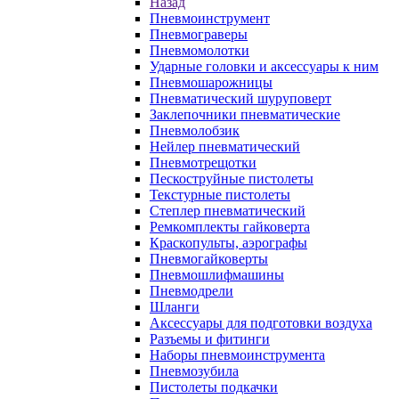
Назад
Пневмоинструмент
Пневмограверы
Пневмомолотки
Ударные головки и аксессуары к ним
Пневмошарожницы
Пневматический шуруповерт
Заклепочники пневматические
Пневмолобзик
Нейлер пневматический
Пневмотрещотки
Пескоструйные пистолеты
Текстурные пистолеты
Степлер пневматический
Ремкомплекты гайковерта
Краскопульты, аэрографы
Пневмогайковерты
Пневмошлифмашины
Пневмодрели
Шланги
Аксессуары для подготовки воздуха
Разъемы и фитинги
Наборы пневмоинструмента
Пневмозубила
Пистолеты подкачки