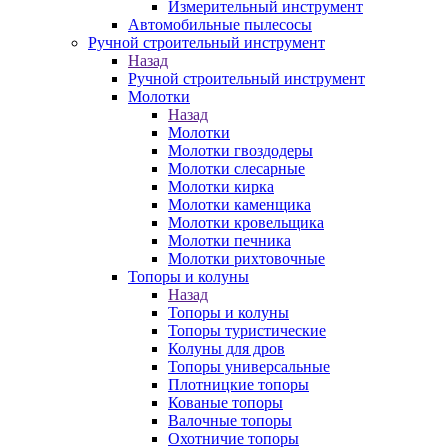
Измерительный инструмент
Автомобильные пылесосы
Ручной строительный инструмент
Назад
Ручной строительный инструмент
Молотки
Назад
Молотки
Молотки гвоздодеры
Молотки слесарные
Молотки кирка
Молотки каменщика
Молотки кровельщика
Молотки печника
Молотки рихтовочные
Топоры и колуны
Назад
Топоры и колуны
Топоры туристические
Колуны для дров
Топоры универсальные
Плотницкие топоры
Кованые топоры
Валочные топоры
Охотничие топоры