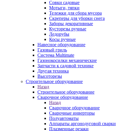
Совки садовые
Мотыги, тяпки
Тележки для сбора мусора
Скреперы для уборки снега
Заборы декоративные
Кусторезы ручные
Ледорубы
Косы ручные
Навесное оборудование
Газовый гриль
Система Multimate
Газонокосилки механические
Запчасти к садовой технике
Другая техника
Высоторезы
Строительное оборудование
Назад
Строительное оборудование
Сварочное оборудование
Назад
Сварочное оборудование
Сварочные инверторы
Полуавтоматы
Аппараты аргонодуговой сварки
Плазменные резаки