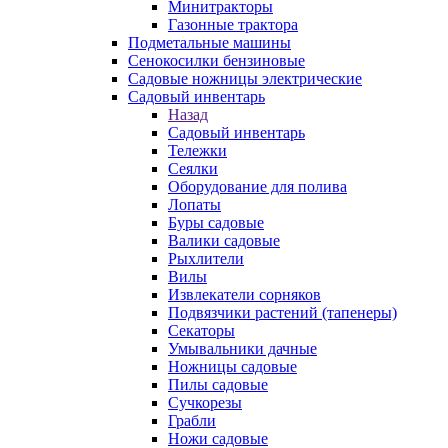
Минитракторы
Газонные трактора
Подметальные машины
Сенокосилки бензиновые
Садовые ножницы электрические
Садовый инвентарь
Назад
Садовый инвентарь
Тележки
Сеялки
Оборудование для полива
Лопаты
Буры садовые
Валики садовые
Рыхлители
Вилы
Извлекатели сорняков
Подвязчики растений (тапенеры)
Секаторы
Умывальники дачные
Ножницы садовые
Пилы садовые
Сучкорезы
Грабли
Ножи садовые