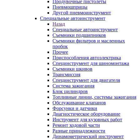
Продувочные пистолеты
Пневмошприцы
Другой пневмоинструмент
Специальные автоинструмент
Назад
Специальные автоинструмент
Съемники подшипников
Съемники фильтров и масленных
пробок
Прочее
Приспособления автоэлектрика
Специнструмент для шиномонтажа
Съемники шкивов
Трансмиссия
Специнструмент для двигателя
Система зажигания
Блок цилиндров
Топливные линии, системы зажигания
Обслуживание клапанов
Форсунки и датчики
Диагностическое оборудование
Инструмент для кузовных работ
Ремонт ходовой части
Разные принадлежности
Динамометрический инструмент