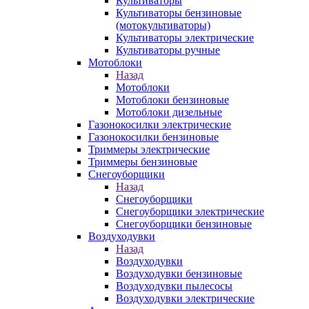
Культиваторы
Культиваторы бензиновые
(мотокультиваторы)
Культиваторы электрические
Культиваторы ручные
Мотоблоки
Назад
Мотоблоки
Мотоблоки бензиновые
Мотоблоки дизельные
Газонокосилки электрические
Газонокосилки бензиновые
Триммеры электрические
Триммеры бензиновые
Снегоуборщики
Назад
Снегоуборщики
Снегоуборщики электрические
Снегоуборщики бензиновые
Воздуходувки
Назад
Воздуходувки
Воздуходувки бензиновые
Воздуходувки пылесосы
Воздуходувки электрические