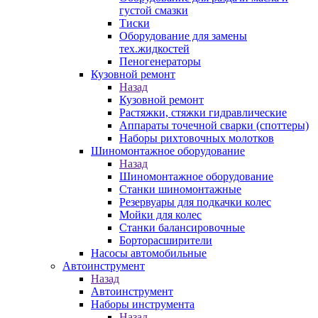
густой смазки
Тиски
Оборудование для замены
тех.жидкостей
Пеногенераторы
Кузовной ремонт
Назад
Кузовной ремонт
Растяжки, стяжки гидравлические
Аппараты точечной сварки (споттеры)
Наборы рихтовочных молотков
Шиномонтажное оборудование
Назад
Шиномонтажное оборудование
Станки шиномонтажные
Резервуары для подкачки колес
Мойки для колес
Станки балансировочные
Борторасширители
Насосы автомобильные
Автоинструмент
Назад
Автоинструмент
Наборы инструмента
Назад