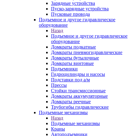
Зарядные устройства
Пуско-зарядные устройства
Пусковые провода
Подъемное и другое гидравлическое
оборудование
Назад
Подъемное и другое гидравлическое
оборудование
Домкраты подкатные
Домкраты пневмогидравлические
Домкраты бутылочные
Домкраты винтовые
Подъемники
Гидроцилиндры и насосы
Подставки под а/м
Прессы
Стойки трансмиссионные
Домкраты аккумуляторные
Домкраты реечные
Трубогибы гидравлические
Подъемные механизмы
Назад
Подъемные механизмы
Краны
Автоподъемники