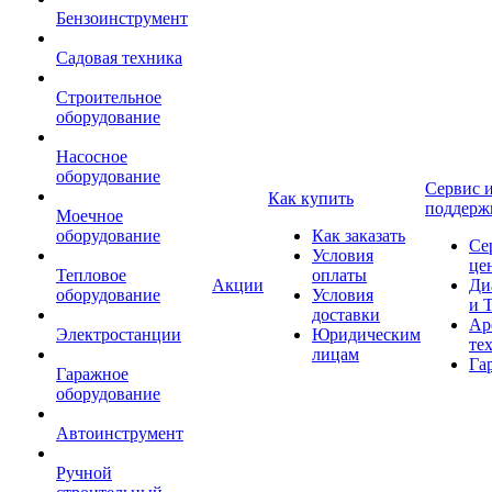
Бензоинструмент
Садовая техника
Строительное
оборудование
Насосное
оборудование
Сервис 
Как купить
поддерж
Моечное
оборудование
Как заказать
Се
Условия
це
Тепловое
оплаты
Акции
Ди
оборудование
Условия
и 
доставки
Ар
Электростанции
Юридическим
те
лицам
Га
Гаражное
оборудование
Автоинструмент
Ручной