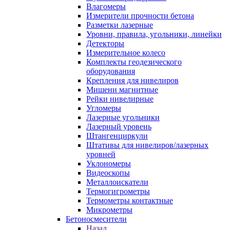
Влагомеры
Измерители прочности бетона
Разметки лазерные
Уровни, правила, угольники, линейки
Детекторы
Измерительное колесо
Комплекты геодезического
оборудования
Крепления для нивелиров
Мишени магнитные
Рейки нивелирные
Угломеры
Лазерные угольники
Лазерный уровень
Штангенциркули
Штативы для нивелиров/лазерных
уровней
Уклономеры
Видеоскопы
Металлоискатели
Термогигрометры
Термометры контактные
Микрометры
Бетоносмесители
Назад