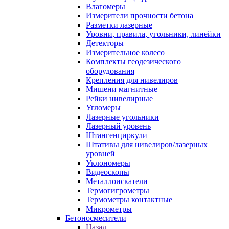
Влагомеры
Измерители прочности бетона
Разметки лазерные
Уровни, правила, угольники, линейки
Детекторы
Измерительное колесо
Комплекты геодезического
оборудования
Крепления для нивелиров
Мишени магнитные
Рейки нивелирные
Угломеры
Лазерные угольники
Лазерный уровень
Штангенциркули
Штативы для нивелиров/лазерных
уровней
Уклономеры
Видеоскопы
Металлоискатели
Термогигрометры
Термометры контактные
Микрометры
Бетоносмесители
Назад