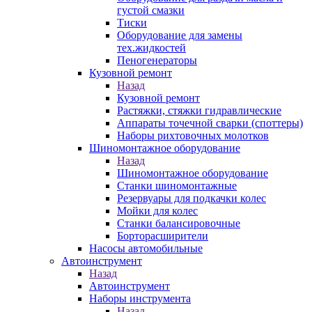
густой смазки
Тиски
Оборудование для замены
тех.жидкостей
Пеногенераторы
Кузовной ремонт
Назад
Кузовной ремонт
Растяжки, стяжки гидравлические
Аппараты точечной сварки (споттеры)
Наборы рихтовочных молотков
Шиномонтажное оборудование
Назад
Шиномонтажное оборудование
Станки шиномонтажные
Резервуары для подкачки колес
Мойки для колес
Станки балансировочные
Борторасширители
Насосы автомобильные
Автоинструмент
Назад
Автоинструмент
Наборы инструмента
Назад