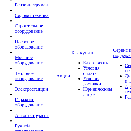
Бензоинструмент
Садовая техника
Строительное
оборудование
Насосное
оборудование
Сервис 
Как купить
поддерж
Моечное
оборудование
Как заказать
Се
Условия
це
Тепловое
оплаты
Акции
Ди
оборудование
Условия
и 
доставки
Ар
Электростанции
Юридическим
те
лицам
Га
Гаражное
оборудование
Автоинструмент
Ручной