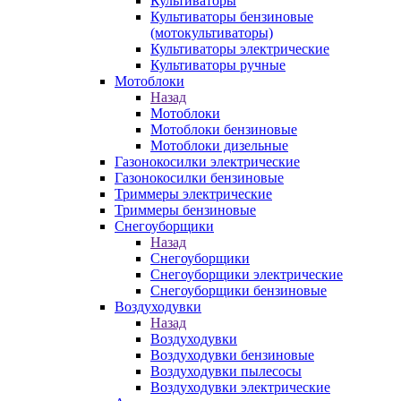
Культиваторы
Культиваторы бензиновые
(мотокультиваторы)
Культиваторы электрические
Культиваторы ручные
Мотоблоки
Назад
Мотоблоки
Мотоблоки бензиновые
Мотоблоки дизельные
Газонокосилки электрические
Газонокосилки бензиновые
Триммеры электрические
Триммеры бензиновые
Снегоуборщики
Назад
Снегоуборщики
Снегоуборщики электрические
Снегоуборщики бензиновые
Воздуходувки
Назад
Воздуходувки
Воздуходувки бензиновые
Воздуходувки пылесосы
Воздуходувки электрические