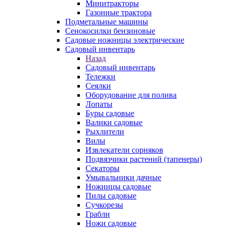
Минитракторы
Газонные трактора
Подметальные машины
Сенокосилки бензиновые
Садовые ножницы электрические
Садовый инвентарь
Назад
Садовый инвентарь
Тележки
Сеялки
Оборудование для полива
Лопаты
Буры садовые
Валики садовые
Рыхлители
Вилы
Извлекатели сорняков
Подвязчики растений (тапенеры)
Секаторы
Умывальники дачные
Ножницы садовые
Пилы садовые
Сучкорезы
Грабли
Ножи садовые