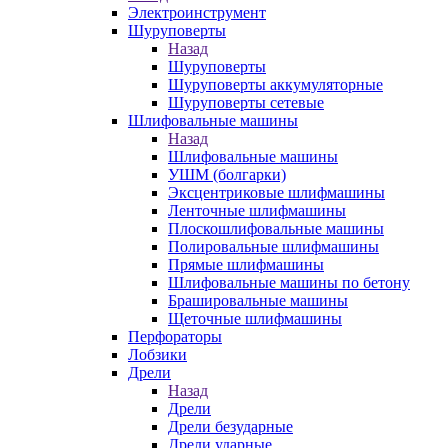
Электроинструмент
Шуруповерты
Назад
Шуруповерты
Шуруповерты аккумуляторные
Шуруповерты сетевые
Шлифовальные машины
Назад
Шлифовальные машины
УШМ (болгарки)
Эксцентриковые шлифмашины
Ленточные шлифмашины
Плоскошлифовальные машины
Полировальные шлифмашины
Прямые шлифмашины
Шлифовальные машины по бетону
Брашировальные машины
Щеточные шлифмашины
Перфораторы
Лобзики
Дрели
Назад
Дрели
Дрели безударные
Дрели ударные