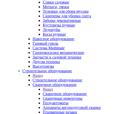
Совки садовые
Мотыги, тяпки
Тележки для сбора мусора
Скреперы для уборки снега
Заборы декоративные
Кусторезы ручные
Ледорубы
Косы ручные
Навесное оборудование
Газовый гриль
Система Multimate
Газонокосилки механические
Запчасти к садовой технике
Другая техника
Высоторезы
Строительное оборудование
Назад
Строительное оборудование
Сварочное оборудование
Назад
Сварочное оборудование
Сварочные инверторы
Полуавтоматы
Аппараты аргонодуговой сварки
Плазменные резаки