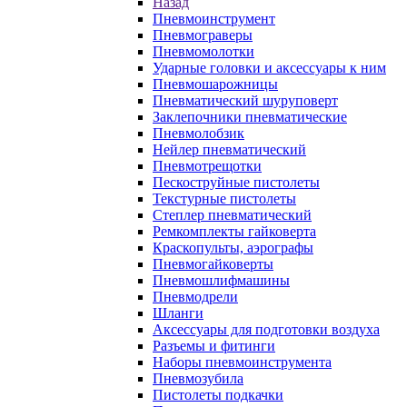
Назад
Пневмоинструмент
Пневмограверы
Пневмомолотки
Ударные головки и аксессуары к ним
Пневмошарожницы
Пневматический шуруповерт
Заклепочники пневматические
Пневмолобзик
Нейлер пневматический
Пневмотрещотки
Пескоструйные пистолеты
Текстурные пистолеты
Степлер пневматический
Ремкомплекты гайковерта
Краскопульты, аэрографы
Пневмогайковерты
Пневмошлифмашины
Пневмодрели
Шланги
Аксессуары для подготовки воздуха
Разъемы и фитинги
Наборы пневмоинструмента
Пневмозубила
Пистолеты подкачки