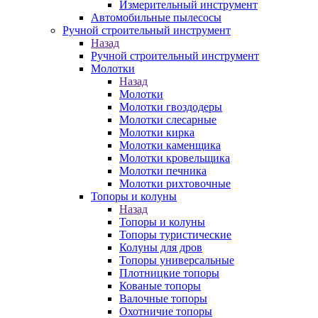
Измерительный инструмент
Автомобильные пылесосы
Ручной строительный инструмент
Назад
Ручной строительный инструмент
Молотки
Назад
Молотки
Молотки гвоздодеры
Молотки слесарные
Молотки кирка
Молотки каменщика
Молотки кровельщика
Молотки печника
Молотки рихтовочные
Топоры и колуны
Назад
Топоры и колуны
Топоры туристические
Колуны для дров
Топоры универсальные
Плотницкие топоры
Кованые топоры
Валочные топоры
Охотничие топоры