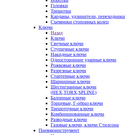
Воротки
Головки
Трещотки
Карданы, удлинители, переходники
Съемники стопорных колец
Ключи
Назад
Ключи
Свечные ключи
Ступичные ключи
Накидные ключи
Односторонние ударные ключи
Рожковые ключи
Разрезные ключи
Стартерные ключи
Шарнирные ключи
Шестигранные ключи
(HEX,TORX,SPLINE)
Балонные ключи
Торцевые, Г-образ ключи
Трещоточные ключи
Комбинированные ключи
Разводные ключи
Газовые ключи, ключи Стилсона
Пневмоинструмент