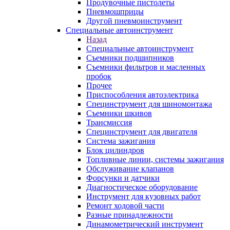
Продувочные пистолеты
Пневмошприцы
Другой пневмоинструмент
Специальные автоинструмент
Назад
Специальные автоинструмент
Съемники подшипников
Съемники фильтров и масленных
пробок
Прочее
Приспособления автоэлектрика
Специнструмент для шиномонтажа
Съемники шкивов
Трансмиссия
Специнструмент для двигателя
Система зажигания
Блок цилиндров
Топливные линии, системы зажигания
Обслуживание клапанов
Форсунки и датчики
Диагностическое оборудование
Инструмент для кузовных работ
Ремонт ходовой части
Разные принадлежности
Динамометрический инструмент