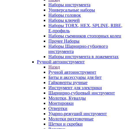
Наборы инструмента
Универсальные наборы
Наборы головок
Наборы ключей
Наборы TORX, HEX, SPLINE, RIBE,
E-профиль
Наборы съемников стопорных колец
Прочее Наборы
Наборы Шарнирно-губцевого
инструмента
Наборы инструмента в ложементах
Ручной автоинструмент
Назад
Ручной автоинструмент
Биты и аксессуары для бит
Гайковерты ручные
Инструмент для электрики
Шарнирно-губцевый инструмент
Молотки, Кувалды
Монтировки
Отвертки
Ударно-режуший инструмент
Молотки рихтовочные
Щетки и скребки