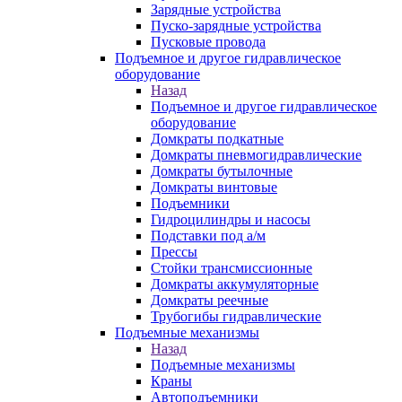
Зарядные устройства
Пуско-зарядные устройства
Пусковые провода
Подъемное и другое гидравлическое
оборудование
Назад
Подъемное и другое гидравлическое
оборудование
Домкраты подкатные
Домкраты пневмогидравлические
Домкраты бутылочные
Домкраты винтовые
Подъемники
Гидроцилиндры и насосы
Подставки под а/м
Прессы
Стойки трансмиссионные
Домкраты аккумуляторные
Домкраты реечные
Трубогибы гидравлические
Подъемные механизмы
Назад
Подъемные механизмы
Краны
Автоподъемники