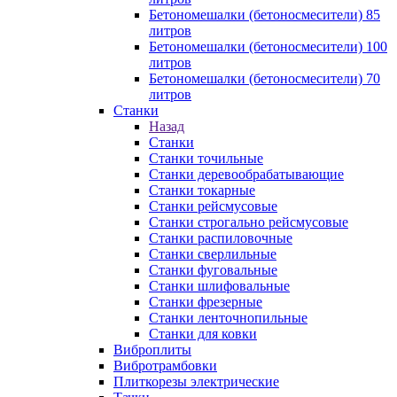
Бетономешалки (бетоносмесители) 85
литров
Бетономешалки (бетоносмесители) 100
литров
Бетономешалки (бетоносмесители) 70
литров
Станки
Назад
Станки
Станки точильные
Станки деревообрабатывающие
Станки токарные
Станки рейсмусовые
Станки строгально рейсмусовые
Станки распиловочные
Станки сверлильные
Станки фуговальные
Станки шлифовальные
Станки фрезерные
Станки ленточнопильные
Станки для ковки
Виброплиты
Вибротрамбовки
Плиткорезы электрические