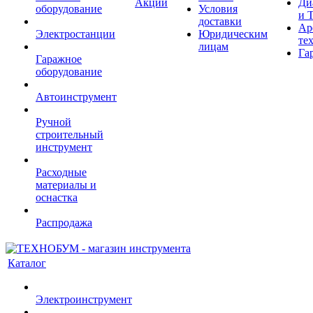
Акции
Ди
оборудование
Условия
и 
доставки
Ар
Электростанции
Юридическим
те
лицам
Га
Гаражное
оборудование
Автоинструмент
Ручной
строительный
инструмент
Расходные
материалы и
оснастка
Распродажа
Каталог
Электроинструмент